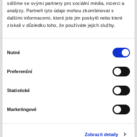
řešení...
sdílíme se svými partnery pro sociální média, inzerci a
analýzy. Partneři tyto údaje mohou zkombinovat s
dalšími informacemi, které jste jim poskytli nebo které
Nepominutelný
získali v důsledku toho, že používáte jejich služby.
dědic a jeho
vydědění
Výběr
Nutné
souhlasu
Preferenční
Iveta Vankátová
340,00 Kč
Statistické
Nová monografie se věnuje problematice
nepominutelného dědice, jeho vydědění a
Marketingové
opominutí, což jsou témata, která se po přijetí
nového občanského zákoníku v roce 2014 stala
mimořádně aktuální v...
Zobrazit detaily