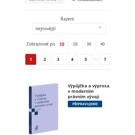
Řazení:
nejnovější
Zobrazovat po
10
20
30
40
...
1
2
3
4
5
7
Výpůjčka a výprosa
v moderním
právním vývoji
PŘIPRAVUJEME