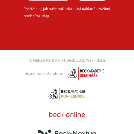
Přečtěte si, jak naše nakladatelství nakládá s Vašimi
osobními údaji
.
© Nakladatelství C. H. Beck,
2026 Právnická a
ekonomická literatura