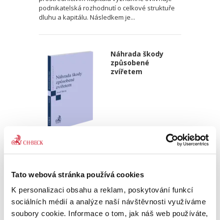
podnikatelská rozhodnutí o celkové struktuře
dluhu a kapitálu. Následkem je...
Náhrada škody
způsobené
zvířetem
Josef Bártů
390,00 Kč
Tato webová stránka používá cookies
Publikace pojednává o předpokladech vzniku
K personalizaci obsahu a reklam, poskytování funkcí
povinnosti nahradit újmu způsobenou zvířetem
podle § 2933 až 2935 ObčZ. Nejde ale pouze o
sociálních médií a analýze naší návštěvnosti využíváme
ryzí teorii, v knize čtenář nalezne srozumitelná
soubory cookie. Informace o tom, jak náš web používáte,