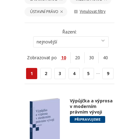
Vynulovat filtry
ÚSTAVNÍ PRÁVO
Řazení:
nejnovější
Zobrazovat po
10
20
30
40
...
1
2
3
4
5
9
Výpůjčka a výprosa
v moderním
právním vývoji
PŘIPRAVUJEME