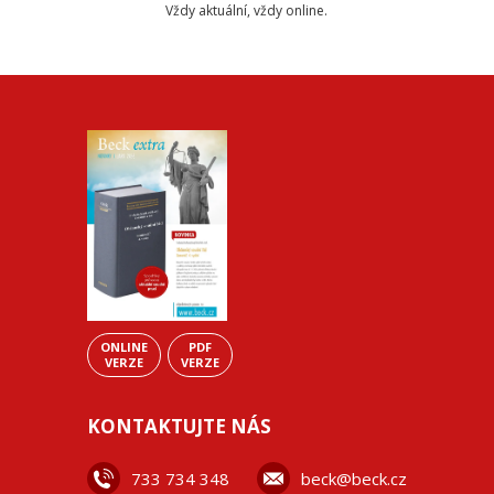
Vždy aktuální, vždy online.
ONLINE
PDF
VERZE
VERZE
KONTAKTUJTE NÁS
733 734 348
beck@beck.cz