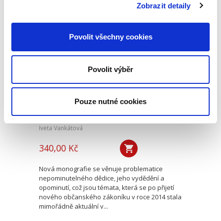
způsoby řešení sporů,...
Zobrazit detaily
Povolit všechny cookies
Nepominutelný
dědic a jeho
vydědění
Povolit výběr
Pouze nutné cookies
Iveta Vankátová
340,00 Kč
Nová monografie se věnuje problematice
nepominutelného dědice, jeho vydědění a
opominutí, což jsou témata, která se po přijetí
nového občanského zákoníku v roce 2014 stala
mimořádně aktuální v...