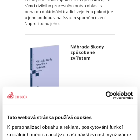
rámci civilního procesního práva oblast s
bohatou doktrinální tradicí, zejména pokud jde
o jeho podobu v nalézacím sporném řízení.
Naproti tomu jeho...
Náhrada škody
způsobené
zvířetem
Josef Bártů
390,00 Kč
Tato webová stránka používá cookies
K personalizaci obsahu a reklam, poskytování funkcí
Publikace pojednává o předpokladech vzniku
sociálních médií a analýze naší návštěvnosti využíváme
povinnosti nahradit újmu způsobenou zvířetem