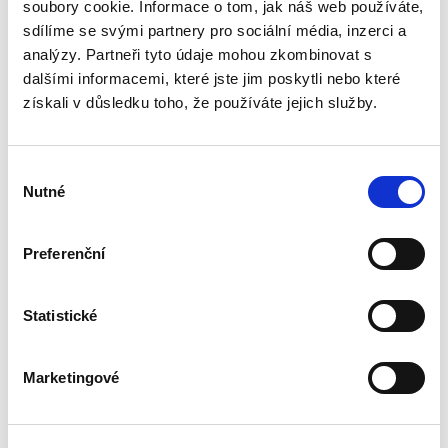
podle § 2933 až 2935 ObčZ. Nejde ale pouze o
soubory cookie. Informace o tom, jak náš web používáte,
ryzí teorii, v knize čtenář nalezne srozumitelná
sdílíme se svými partnery pro sociální média, inzerci a
řešení...
analýzy. Partneři tyto údaje mohou zkombinovat s
dalšími informacemi, které jste jim poskytli nebo které
získali v důsledku toho, že používáte jejich služby.
Mediace. Ohlédnutí
po deseti letech
Výběr
Nutné
souhlasu
Preferenční
Jan Jaroš
Statistické
470,00 Kč
Předkládaná kniha není typickou publikací o
Marketingové
české mediaci. Čtenář v ní nenalezne obvyklé
kapitoly věnující se historickému vývoji
mediace, jejímu začlenění mezi alternativními