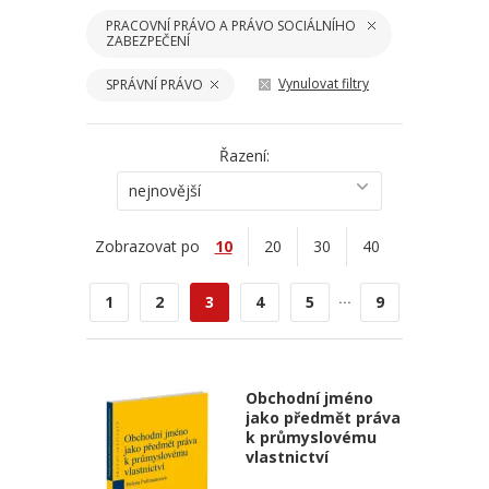
PRACOVNÍ PRÁVO A PRÁVO SOCIÁLNÍHO
ZABEZPEČENÍ
Vynulovat filtry
SPRÁVNÍ PRÁVO
Řazení:
nejnovější
Zobrazovat po
10
20
30
40
...
1
2
3
4
5
9
Obchodní jméno
jako předmět práva
k průmyslovému
vlastnictví