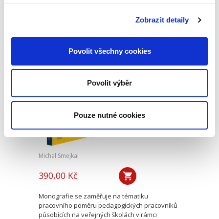
restrukturalizace. Nová šance pro podnikatele,
nebo velký problém pro věřitele?“ je ve
Zobrazit detaily
skutečnosti důležitější druhá část názvu titulu.
Kolektiv autorů...
Povolit všechny cookies
Pracovní poměr
pedagogických
Povolit výběr
pracovníků
Pouze nutné cookies
Michal Smejkal
390,00 Kč
Monografie se zaměřuje na tématiku
pracovního poměru pedagogických pracovníků
působících na veřejných školách v rámci