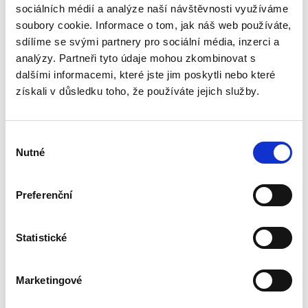
sociálních médií a analýze naší návštěvnosti využíváme
Zvláštní odměna představuje pro kontinentální
soubory cookie. Informace o tom, jak náš web používáte,
právo jedinečný právní institut. Jedná se totiž o
sdílíme se svými partnery pro sociální média, inzerci a
specifické protiplnění ze smlouvy, které je z
části určeno na základě posouzení
analýzy. Partneři tyto údaje mohou zkombinovat s
spravedlnosti jeho...
dalšími informacemi, které jste jim poskytli nebo které
získali v důsledku toho, že používáte jejich služby.
2023: Start
preventivní
Výběr
restrukturalizace.Nová
Nutné
souhlasu
šance pro
podnikatele, nebo
velký problém pro
věřitele?
Preferenční
Statistické
Jaroslav Schönfeld
,
Michal Kuděj
,
Bohumil Havel
,
Petr Sprinz
,
a kol
490,00 Kč
Marketingové
V názvu publikace „2023: Start preventivní