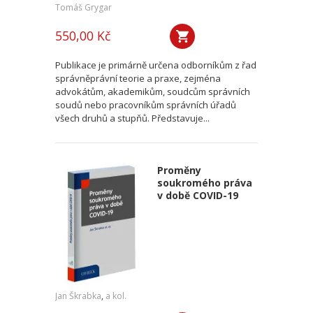
Tomáš Grygar
550,00 Kč
Publikace je primárně určena odborníkům z řad
správněprávní teorie a praxe, zejména
advokátům, akademikům, soudcům správních
soudů nebo pracovníkům správních úřadů
všech druhů a stupňů. Představuje...
Proměny
soukromého práva
v době COVID-19
Jan Škrabka
,
a kol.