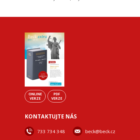
ONLINE
PDF
VERZE
VERZE
KONTAKTUJTE NÁS
733 734 348
beck@beck.cz