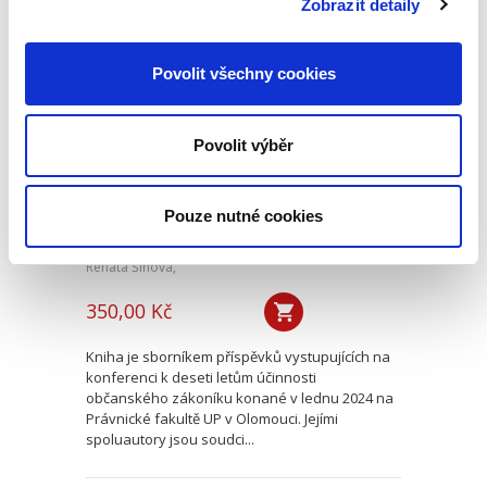
Zobrazit detaily
Deset let účinnosti
Povolit všechny cookies
občanského
zákoníku
Povolit výběr
Pouze nutné cookies
Renáta Šínová,
350,00 Kč
Kniha je sborníkem příspěvků vystupujících na
konferenci k deseti letům účinnosti
občanského zákoníku konané v lednu 2024 na
Právnické fakultě UP v Olomouci. Jejími
spoluautory jsou soudci...