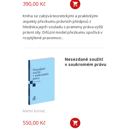
390,00 Kč
Kniha se zabývá teoretickými a praktickými
aspekty přezkumu právních předpisů z
hlediska jejich souladu s prameny práva vyšší
právní síly. Difúzní model přezkumu spočívá v
rozptýlené pravomoci...
Nesezdané soužití
v soukromém právu
Martin Kornel,
550,00 Kč