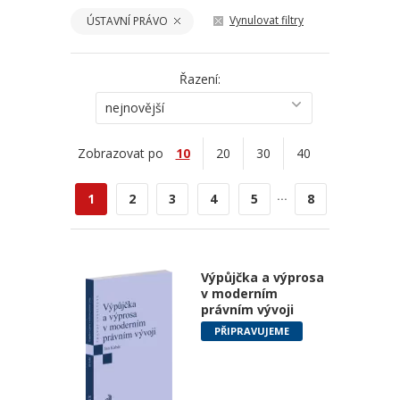
Vynulovat filtry
ÚSTAVNÍ PRÁVO
Řazení:
nejnovější
Zobrazovat po
10
20
30
40
...
1
2
3
4
5
8
Výpůjčka a výprosa
v moderním
právním vývoji
PŘIPRAVUJEME