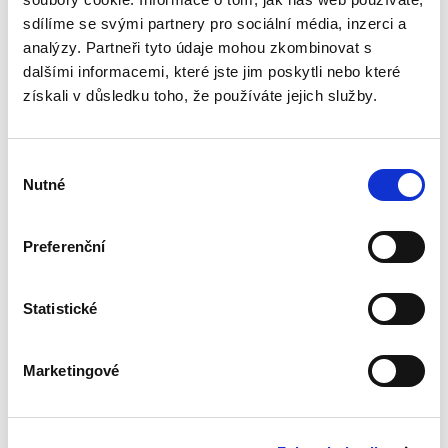
ryzí teorii, v knize čtenář nalezne srozumitelná
sdílíme se svými partnery pro sociální média, inzerci a
řešení...
analýzy. Partneři tyto údaje mohou zkombinovat s
dalšími informacemi, které jste jim poskytli nebo které
získali v důsledku toho, že používáte jejich služby.
Nepominutelný
dědic a jeho
vydědění
Výběr
Nutné
souhlasu
Preferenční
Iveta Vankátová
Statistické
340,00 Kč
Nová monografie se věnuje problematice
Marketingové
nepominutelného dědice, jeho vydědění a
opominutí, což jsou témata, která se po přijetí
nového občanského zákoníku v roce 2014 stala
mimořádně aktuální v...