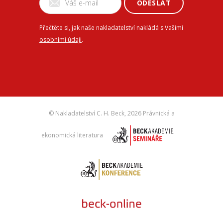
ODESLAT
Přečtěte si, jak naše nakladatelství nakládá s Vašimi
osobními údaji
.
© Nakladatelství C. H. Beck,
2026 Právnická a
ekonomická literatura