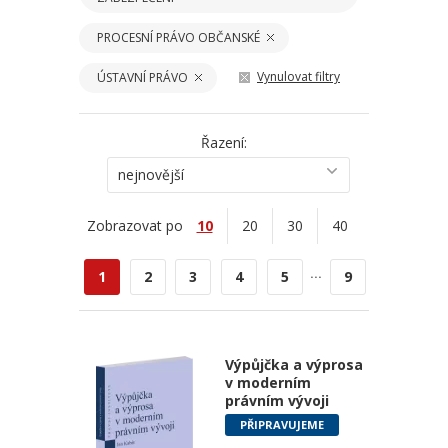
PROCESNÍ PRÁVO OBČANSKÉ
Vynulovat filtry
ÚSTAVNÍ PRÁVO
Řazení:
nejnovější
Zobrazovat po
10
20
30
40
...
1
2
3
4
5
9
Výpůjčka a výprosa
v moderním
právním vývoji
PŘIPRAVUJEME