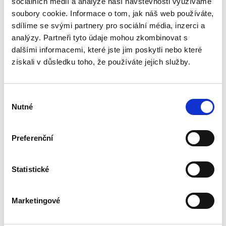
sociálních médií a analýze naší návštěvnosti využíváme
Téma procesního společenství představuje v
rámci civilního procesního práva oblast s
soubory cookie. Informace o tom, jak náš web používáte,
bohatou doktrinální tradicí, zejména pokud jde
sdílíme se svými partnery pro sociální média, inzerci a
o jeho podobu v nalézacím sporném řízení.
analýzy. Partneři tyto údaje mohou zkombinovat s
Naproti tomu jeho...
dalšími informacemi, které jste jim poskytli nebo které
získali v důsledku toho, že používáte jejich služby.
Náhrada škody
způsobené
zvířetem
Výběr
Nutné
souhlasu
Preferenční
Josef Bártů
Statistické
390,00 Kč
Marketingové
Publikace pojednává o předpokladech vzniku
povinnosti nahradit újmu způsobenou zvířetem