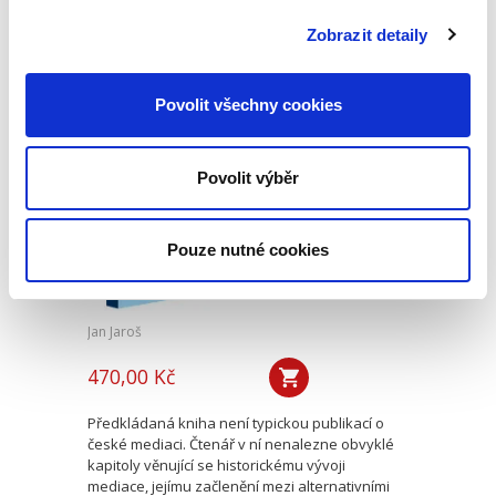
podle § 2933 až 2935 ObčZ. Nejde ale pouze o
ryzí teorii, v knize čtenář nalezne srozumitelná
Zobrazit detaily
řešení...
Povolit všechny cookies
Mediace. Ohlédnutí
po deseti letech
Povolit výběr
Pouze nutné cookies
Jan Jaroš
470,00 Kč
Předkládaná kniha není typickou publikací o
české mediaci. Čtenář v ní nenalezne obvyklé
kapitoly věnující se historickému vývoji
mediace, jejímu začlenění mezi alternativními