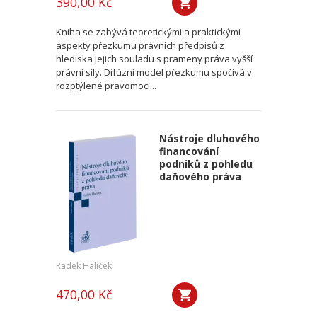
390,00 Kč
Kniha se zabývá teoretickými a praktickými
aspekty přezkumu právních předpisů z
hlediska jejich souladu s prameny práva vyšší
právní síly. Difúzní model přezkumu spočívá v
rozptýlené pravomoci...
Nástroje dluhového
financování
podniků z pohledu
daňového práva
Radek Halíček
470,00 Kč