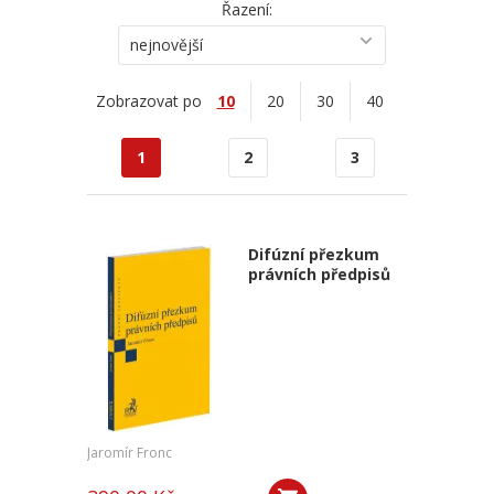
Řazení:
nejnovější
Zobrazovat po
10
20
30
40
1
2
3
Difúzní přezkum
právních předpisů
Jaromír Fronc