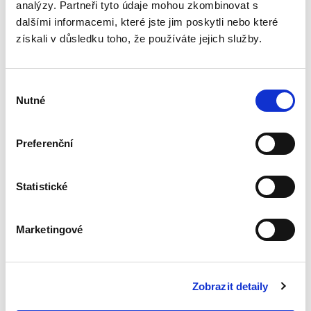
analýzy. Partneři tyto údaje mohou zkombinovat s
Právní regulace
dalšími informacemi, které jste jim poskytli nebo které
kybernetické
získali v důsledku toho, že používáte jejich služby.
bezpečnosti a její
meze
Výběr
Nutné
souhlasu
Kristina Ramešová
Preferenční
550,00 Kč
Statistické
Publikace přináší analýzu právní regulace
kyberprostoru, bezpečnosti informací a
kybernetické bezpečnosti v širších teoretických
Marketingové
a praktických souvislostech ve snaze objasnit
úlohu státu a limity...
Zobrazit detaily
Základní triáda