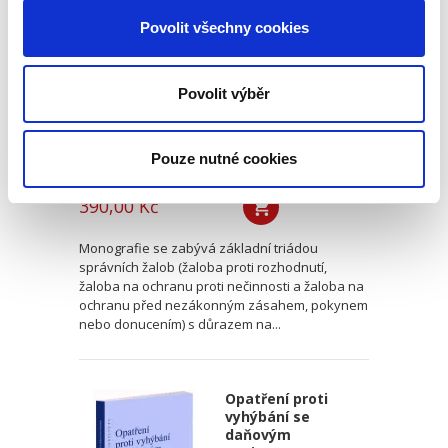
správních žalob. K
realizovatelnosti
Povolit všechny cookies
jednotného
žalobního typu
Povolit výběr
Pouze nutné cookies
Daniel Codl
390,00 Kč
Monografie se zabývá základní triádou
správních žalob (žaloba proti rozhodnutí,
žaloba na ochranu proti nečinnosti a žaloba na
ochranu před nezákonným zásahem, pokynem
nebo donucením) s důrazem na...
Opatření proti
vyhýbání se
daňovým