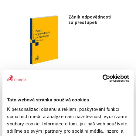
Zánik odpovědnosti
za přestupek
Tomáš Grygar
550,00 Kč
Publikace je primárně určena odborníkům z řad
Tato webová stránka používá cookies
správněprávní teorie a praxe, zejména
advokátům, akademikům, soudcům správních
K personalizaci obsahu a reklam, poskytování funkcí
soudů nebo pracovníkům správních úřadů
sociálních médií a analýze naší návštěvnosti využíváme
všech druhů a stupňů. Představuje...
soubory cookie. Informace o tom, jak náš web používáte,
sdílíme se svými partnery pro sociální média, inzerci a