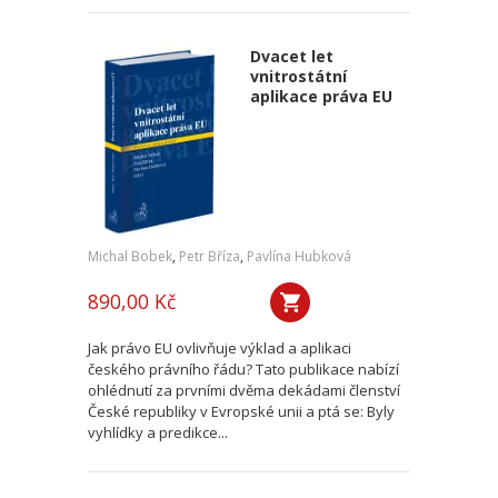
Dvacet let
vnitrostátní
aplikace práva EU
Michal Bobek
,
Petr Bříza
,
Pavlína Hubková
890,00 Kč
Jak právo EU ovlivňuje výklad a aplikaci
českého právního řádu? Tato publikace nabízí
ohlédnutí za prvními dvěma dekádami členství
České republiky v Evropské unii a ptá se: Byly
vyhlídky a predikce...