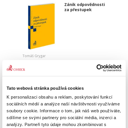
Zánik odpovědnosti
za přestupek
Tomáš Grygar
550,00 Kč
Publikace je primárně určena odborníkům z řad
správněprávní teorie a praxe, zejména
Tato webová stránka používá cookies
advokátům, akademikům, soudcům správních
soudů nebo pracovníkům správních úřadů
K personalizaci obsahu a reklam, poskytování funkcí
všech druhů a stupňů. Představuje...
sociálních médií a analýze naší návštěvnosti využíváme
soubory cookie. Informace o tom, jak náš web používáte,
sdílíme se svými partnery pro sociální média, inzerci a
Právní regulace
analýzy. Partneři tyto údaje mohou zkombinovat s
kybernetické