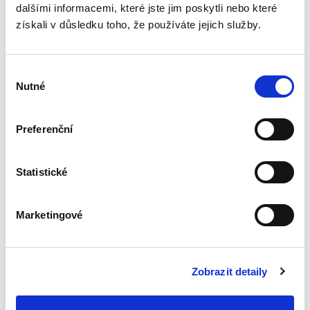
dalšími informacemi, které jste jim poskytli nebo které
bezpečnosti a její
meze
získali v důsledku toho, že používáte jejich služby.
Výběr
Nutné
souhlasu
Kristina Ramešová
Preferenční
550,00 Kč
Publikace přináší analýzu právní regulace
Statistické
kyberprostoru, bezpečnosti informací a
kybernetické bezpečnosti v širších teoretických
a praktických souvislostech ve snaze objasnit
Marketingové
úlohu státu a limity...
Zobrazit detaily
Opatření proti
vyhýbání se
daňovým
povinnostem