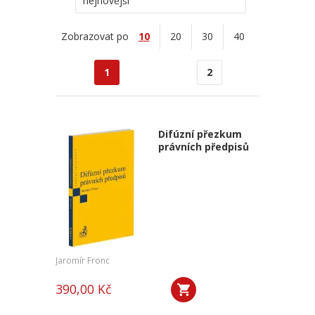
nejnovější
Zobrazovat po
10
20
30
40
1
2
Difúzní přezkum
právních předpisů
Jaromír Fronc
390,00 Kč