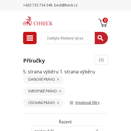
+420 733 734 348
beck@beck.cz
0
Příručky
5. strana výběru
1. strana výběru
DAŇOVÉ PRÁVO
EVROPSKÉ PRÁVO
Vynulovat filtry
ÚSTAVNÍ PRÁVO
Řazení: