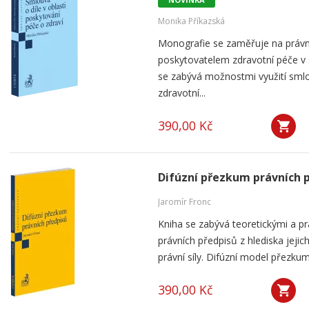
Monika Příkazská
Monografie se zaměřuje na práv
poskytovatelem zdravotní péče v
se zabývá možnostmi využití smlou
zdravotní...
390,00 Kč
Difúzní přezkum právních 
Jaromír Fronc
Kniha se zabývá teoretickými a p
právních předpisů z hlediska jeji
právní síly. Difúzní model přezku
390,00 Kč