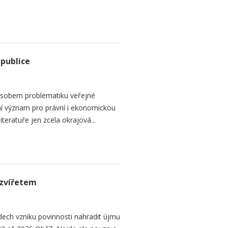
epublice
sobem problematiku veřejné
dní význam pro právní i ekonomickou
teratuře jen zcela okrajová...
zvířetem
ech vzniku povinnosti nahradit újmu