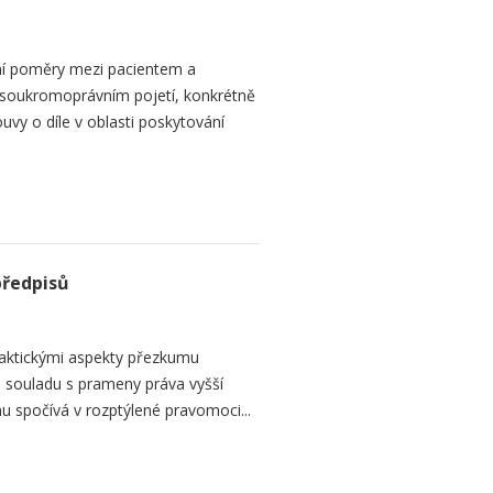
ní poměry mezi pacientem a
 soukromoprávním pojetí, konkrétně
vy o díle v oblasti poskytování
předpisů
raktickými aspekty přezkumu
ch souladu s prameny práva vyšší
mu spočívá v rozptýlené pravomoci...