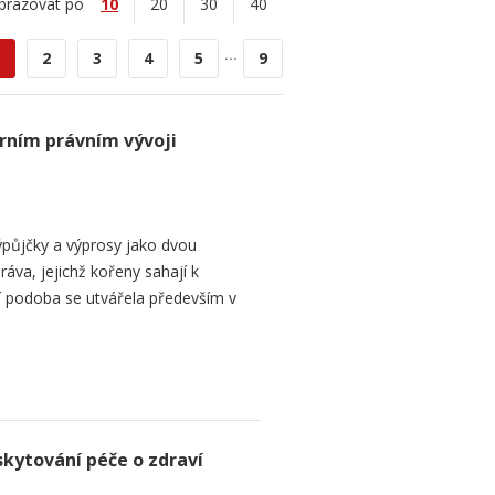
brazovat po
10
20
30
40
...
2
3
4
5
9
rním právním vývoji
půjčky a výprosy jako dvou
ráva, jejichž kořeny sahají k
í podoba se utvářela především v
skytování péče o zdraví