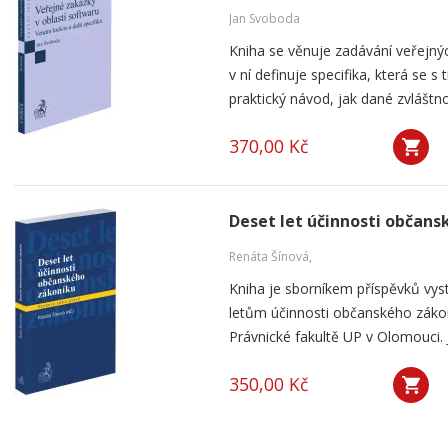
Jan Svoboda
Kniha se věnuje zadávání veřejnýc
v ní definuje specifika, která se s
praktický návod, jak dané zvláštnos
370,00 Kč
Deset let účinnosti občan
Renáta Šínová,
Kniha je sborníkem příspěvků vyst
letům účinnosti občanského záko
Právnické fakultě UP v Olomouci. J
350,00 Kč