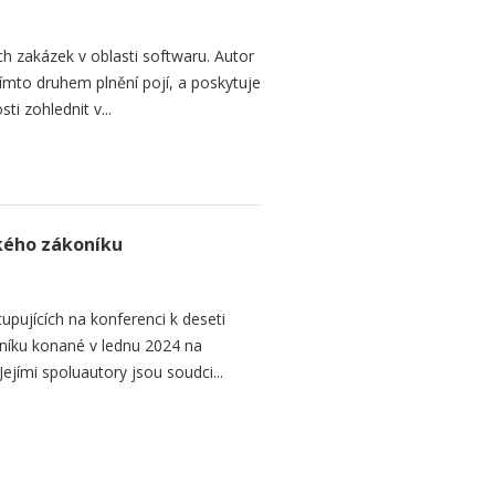
h zakázek v oblasti softwaru. Autor
 tímto druhem plnění pojí, a poskytuje
ti zohlednit v...
ského zákoníku
upujících na konferenci k deseti
níku konané v lednu 2024 na
ejími spoluautory jsou soudci...