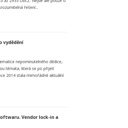
3 až 2935 ObčZ. Nejde ale pouze o
srozumitelná řešení...
o vydědění
ematice nepominutelného dědice,
ou témata, která se po přijetí
ce 2014 stala mimořádně aktuální
softwaru. Vendor lock-in a