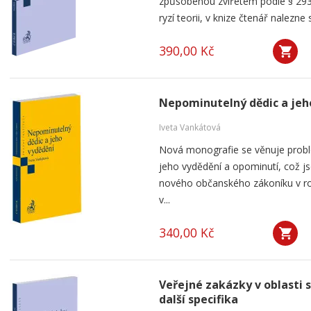
způsobenou zvířetem podle § 293
ryzí teorii, v knize čtenář nalezne 
390,00 Kč
Nepominutelný dědic a jeh
Iveta Vankátová
Nová monografie se věnuje probl
jeho vydědění a opominutí, což js
nového občanského zákoníku v ro
v...
340,00 Kč
Veřejné zakázky v oblasti 
další specifika