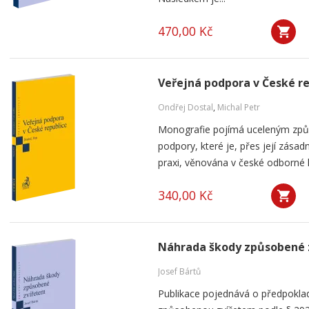
470,00 Kč
Veřejná podpora v České r
Ondřej Dostal
,
Michal Petr
Monografie pojímá uceleným způ
podpory, které je, přes její zása
praxi, věnována v české odborné li
340,00 Kč
Náhrada škody způsobené 
Josef Bártů
Publikace pojednává o předpoklad