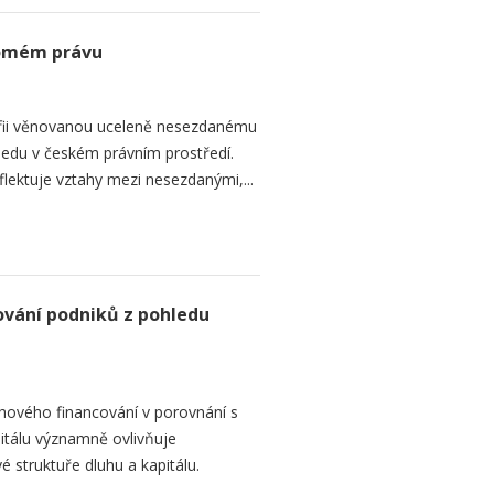
romém právu
fii věnovanou uceleně nesezdanému
edu v českém právním prostředí.
lektuje vztahy mezi nesezdanými,...
ování podniků z pohledu
hového financování v porovnání s
itálu významně ovlivňuje
é struktuře dluhu a kapitálu.