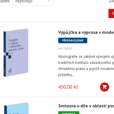
Řazení:
nejnovější
Zo
1
Výpůjčka a výprosa v mode
PŘIPRAVUJEME
Jan Kabát
Monografie se zabývá vývojem vý
tradičních institutů závazkového p
římskému právu a jejichž modern
průběhu...
450,00 Kč
Smlouva o díle v oblasti po
NOVINKA