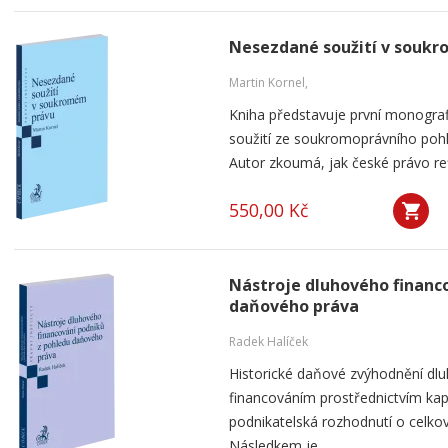
Nesezdané soužití v souk
Martin Kornel,
Kniha představuje první monogra
soužití ze soukromoprávního pohl
Autor zkoumá, jak české právo ref
550,00 Kč
Nástroje dluhového financ
daňového práva
Radek Halíček
Historické daňové zvýhodnění dlu
financováním prostřednictvím kap
podnikatelská rozhodnutí o celkov
Následkem je...