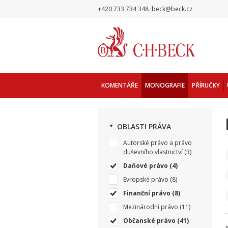
+420 733 734 348
beck@beck.cz
KOMENTÁŘE
MONOGRAFIE
PŘÍRUČKY
OBLASTI PRÁVA
Autorské právo a právo
duševního vlastnictví
(3)
Daňové právo
(4)
Evropské právo
(8)
Finanční právo
(8)
Mezinárodní právo
(11)
Občanské právo
(41)