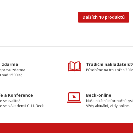
Dalších 10 produktů
a zdarma
Tradiční nakladatelst
dopravu zdarma
Působíme na trhu přes 30 le
u nad 1500 Kč.
e a Konference
Beck-online
e se kvalitně.
Náš unikátní informační sys
e se s Akademií C. H. Beck.
Vždy aktuální, vždy online.