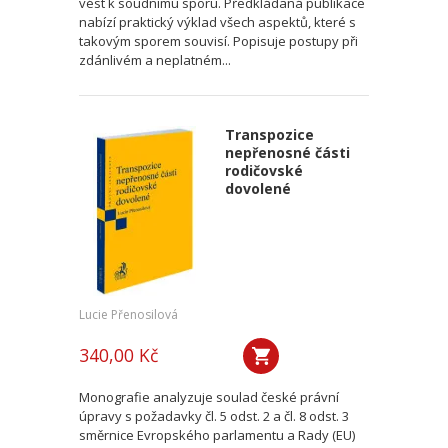
vést k soudnímu sporu. Předkládaná publikace
nabízí praktický výklad všech aspektů, které s
takovým sporem souvisí. Popisuje postupy při
zdánlivém a neplatném...
Transpozice
nepřenosné části
rodičovské
dovolené
Lucie Přenosilová
340,00 Kč
Monografie analyzuje soulad české právní
úpravy s požadavky čl. 5 odst. 2 a čl. 8 odst. 3
směrnice Evropského parlamentu a Rady (EU)