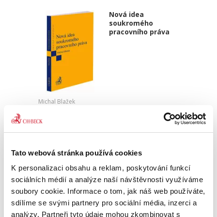
Nová idea
soukromého
pracovního práva
Michal Blažek
450,00 Kč
Jakou novou hmotněprávní argumentaci lze v
praxi využít při řešení pracovněprávních sporů?
Tato webová stránka používá cookies
Jaké procesní nástroje napomáhající
K personalizaci obsahu a reklam, poskytování funkcí
zaměstnancům lze u soudu využít? Jaké jsou
největší problémy...
sociálních médií a analýze naší návštěvnosti využíváme
soubory cookie. Informace o tom, jak náš web používáte,
sdílíme se svými partnery pro sociální média, inzerci a
Opatření proti
analýzy. Partneři tyto údaje mohou zkombinovat s