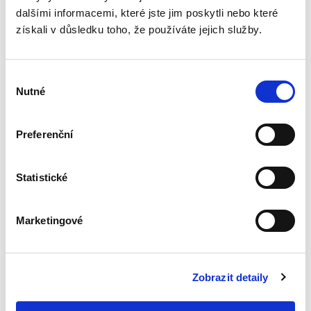
vyhýbání se
dalšími informacemi, které jste jim poskytli nebo které
daňovým
získali v důsledku toho, že používáte jejich služby.
povinnostem
Výběr
Nutné
souhlasu
Jiří Kappel
Preferenční
390,00 Kč
Statistické
Publikace se komplexně zabývá problematikou
obecných a specifických pravidel proti vyhýbání
se daňovým povinnostem, se kterými se lze v
českém kontextu setkat. V této souvislosti jsou
Marketingové
analyzována...
Zobrazit detaily
Právní postavení
profesionálních
sportovců a