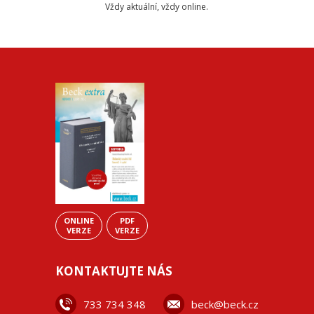
Vždy aktuální, vždy online.
ONLINE
PDF
VERZE
VERZE
KONTAKTUJTE NÁS
733 734 348
beck@beck.cz