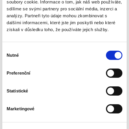
sporného řízení. Autor postupně rozebírá
soubory cookie. Informace o tom, jak náš web používáte,
podmínky jeho vydání, právní důsledky i
sdílíme se svými partnery pro sociální média, inzerci a
možnosti obrany proti němu, přičemž...
analýzy. Partneři tyto údaje mohou zkombinovat s
dalšími informacemi, které jste jim poskytli nebo které
získali v důsledku toho, že používáte jejich služby.
Výklad práva
Evropské unie
Výběr
Nutné
souhlasu
Preferenční
Alexander J. Bělohlávek
,
Jan Šamlot
Statistické
890,00 Kč
Právo Evropské unie v dnešní době významně
Marketingové
ovlivňuje bezmála všechna odvětví českého
právního řádu. Základem pro správný výklad
práva EU a porozumění korelaci mezi českým