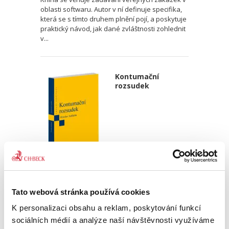
oblasti softwaru. Autor v ní definuje specifika,
která se s tímto druhem plnění pojí, a poskytuje
praktický návod, jak dané zvláštnosti zohlednit
v...
Kontumační
rozsudek
Miroslav Sedláček,
470,00 Kč
Tato webová stránka používá cookies
K personalizaci obsahu a reklam, poskytování funkcí
Publikace podrobně zkoumá rozsudek pro
sociálních médií a analýze naší návštěvnosti využíváme
zmeškání jako klasický institut civilního