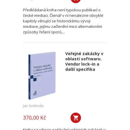
Předkládaná kniha není typickou publikací o
české mediaci. Čtenář v ní nenalezne obvyklé
kapitoly věnující se historickému vývoji
mediace, jejímu začlenění mezi alternativními
způsoby řešení sporů,...
Veřejné zakázky v
oblasti softwaru.
Vendor lock-in a
další specifika
Jan Svoboda
370,00 Kč
Kniha se věnuje zadávání veřejných zakázek v