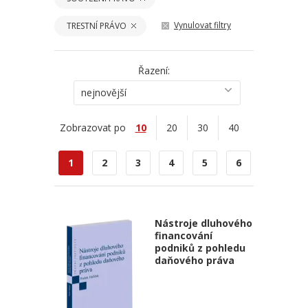
Vynulovat filtry
TRESTNÍ PRÁVO
Řazení:
nejnovější
Zobrazovat po
10
20
30
40
1
2
3
4
5
6
Nástroje dluhového
financování
podniků z pohledu
daňového práva