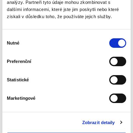
analýzy. Partneři tyto údaje mohou zkombinovat s
Moderní soutěžní
dalšími informacemi, které jste jim poskytli nebo které
právo a ekonomie
získali v důsledku toho, že používáte jejich služby.
Výběr
Nutné
souhlasu
Jan Kupčík
,
a kol.
Preferenční
1 490,00 Kč
Statistické
Publikace Moderní soutěžní právo a ekonomie
kombinuje právní a ekonomický pohled na
zásadní otázky dneška v oblasti hospodářské
Marketingové
soutěže. Kniha přináší komplexní a detailní
rozbor témat, na která...
Zobrazit detaily
Zánik odpovědnosti