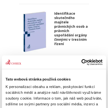
Identifikace
skutečného
majitele
právnických osob a
právních
uspořádání orgány
činnými v trestním
řízení
David Svoboda
390,00 Kč
Kniha se věnuje tématu identifikace
Tato webová stránka používá cookies
skutečného majitele právnických osob a dalších
právních uspořádání – zejména svěřenských
K personalizaci obsahu a reklam, poskytování funkcí
fondů z pohledu orgánů činných v trestním
sociálních médií a analýze naší návštěvnosti využíváme
řízení. Přestože je...
soubory cookie. Informace o tom, jak náš web používáte,
sdílíme se svými partnery pro sociální média, inzerci a