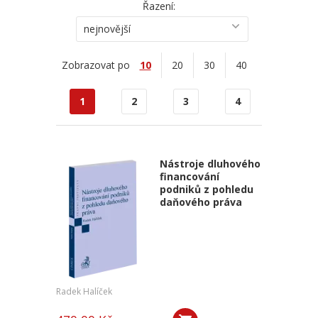
Řazení:
nejnovější
Zobrazovat po
10
20
30
40
1
2
3
4
Nástroje dluhového
financování
podniků z pohledu
daňového práva
Radek Halíček