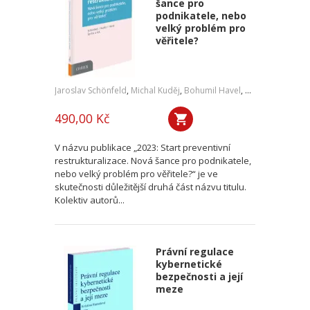
šance pro
podnikatele, nebo
velký problém pro
věřitele?
Jaroslav Schönfeld
,
Michal Kuděj
,
Bohumil Havel
,
Petr Sprinz
,
a kol
490,00 Kč
V názvu publikace „2023: Start preventivní
restrukturalizace. Nová šance pro podnikatele,
nebo velký problém pro věřitele?“ je ve
skutečnosti důležitější druhá část názvu titulu.
Kolektiv autorů...
Právní regulace
kybernetické
bezpečnosti a její
meze