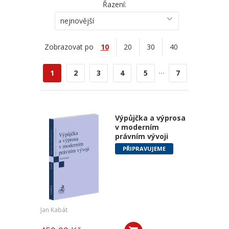
Řazení:
nejnovější
Zobrazovat po
10
20
30
40
...
1
2
3
4
5
7
Výpůjčka a výprosa
v moderním
právním vývoji
PŘIPRAVUJEME
Jan Kabát