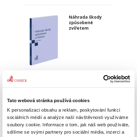
Náhrada škody
způsobené
zvířetem
Josef Bártů
390,00 Kč
Publikace pojednává o předpokladech vzniku
Tato webová stránka používá cookies
povinnosti nahradit újmu způsobenou zvířetem
podle § 2933 až 2935 ObčZ. Nejde ale pouze o
K personalizaci obsahu a reklam, poskytování funkcí
ryzí teorii, v knize čtenář nalezne srozumitelná
sociálních médií a analýze naší návštěvnosti využíváme
řešení...
soubory cookie. Informace o tom, jak náš web používáte,
sdílíme se svými partnery pro sociální média, inzerci a