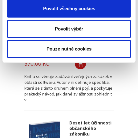
oblasti softwaru.
Vendor lock-in a
Povolit všechny cookies
další specifika
Povolit výběr
Pouze nutné cookies
Jan Svoboda
370,00 Kč
Kniha se věnuje zadávání veřejných zakázek v
oblasti softwaru. Autor v ní definuje specifika,
která se s tímto druhem plnění pojí, a poskytuje
praktický návod, jak dané zvláštnosti zohlednit
v...
Deset let účinnosti
občanského
zákoníku