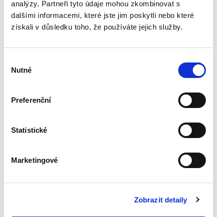
analýzy. Partneři tyto údaje mohou zkombinovat s
Nepominutelný
dalšími informacemi, které jste jim poskytli nebo které
dědic a jeho
získali v důsledku toho, že používáte jejich služby.
vydědění
Výběr
Nutné
souhlasu
Iveta Vankátová
Preferenční
340,00 Kč
Statistické
Nová monografie se věnuje problematice
nepominutelného dědice, jeho vydědění a
opominutí, což jsou témata, která se po přijetí
Marketingové
nového občanského zákoníku v roce 2014 stala
mimořádně aktuální v...
Zobrazit detaily
Veřejné zakázky v