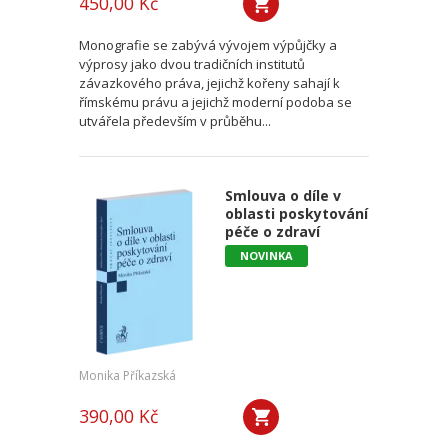
450,00 Kč
Monografie se zabývá vývojem výpůjčky a
výprosy jako dvou tradičních institutů
závazkového práva, jejichž kořeny sahají k
římskému právu a jejichž moderní podoba se
utvářela především v průběhu...
Smlouva o díle v
oblasti poskytování
péče o zdraví
NOVINKA
Monika Příkazská
390,00 Kč