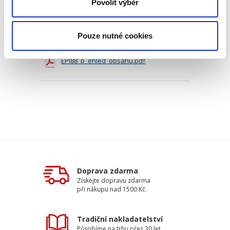
Povolit výběr
Typ publikace:
Monografie
Počet stran:
176
Pouze nutné cookies
Ke stažení
EPI88_p_ehled_obsahu.pdf
Doprava zdarma
Získejte dopravu zdarma
při nákupu nad 1500 Kč.
Tradiční nakladatelství
Působíme na trhu přes 30 let.