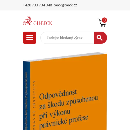
+420 733 734 348
beck@beck.cz
0