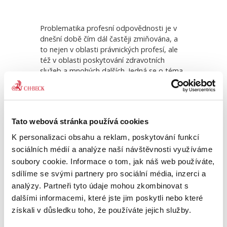
Problematika profesní odpovědnosti je v
dnešní době čím dál častěji zmiňována, a
to nejen v oblasti právnických profesí, ale
též v oblasti poskytování zdravotních
ady
Objektivní odpovědnost v
Tvor
českém...
oso
služeb a mnohých dalších. Jedná se o téma
bezesporu aktuální, které však dosud není z
koncepčního pohledu uceleně zpracováno.
390,00 Kč
490
Publikace pojednává o úpravě
odpovědnosti za škodu způsobenou při
Tato webová stránka používá cookies
aplikaci práva, a to osobami k tomu
oprávněnými. Osoby, které se na aplikaci
K personalizaci obsahu a reklam, poskytování funkcí
práva každodenně podílejí, tedy zejména
sociálních médií a analýze naší návštěvnosti využíváme
advokáti, notáři, soudní exekutoři, ale
soubory cookie. Informace o tom, jak náš web používáte,
pochopitelně též soudci, státní zástupci,
sdílíme se svými partnery pro sociální média, inzerci a
patentoví zástupci či daňoví poradci, jsou
analýzy. Partneři tyto údaje mohou zkombinovat s
právními profesionály. Pro výkon těchto
dalšími informacemi, které jste jim poskytli nebo které
právnických profesí jsou stanoveny
specifické předpoklady, ať je to již
získali v důsledku toho, že používáte jejich služby.
požadavek vysokoškolského vzdělání,