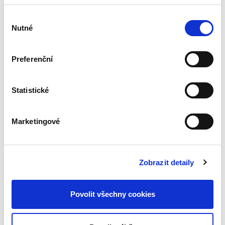
minimální doby praxe, složení zvláštní
odborné zkoušky či jiné.
Výběr
Značná část práce je zaměřena na právní
Nutné
souhlasu
praxi, vychází z judikatury českých a někdy
též zahraničních soudů, a dále též z kárných
rozhodnutí příslušných orgánů profesní
Preferenční
samosprávy. Závěr každé kapitoly obsahuje
úvahy
de lege ferenda
spočívající zejména v
navržení vhodného způsobu regulace
Statistické
problematiky profesní odpovědnosti.
Kniha je určena příslušníkům všech
právnických profesí, studentům, ale též
Marketingové
široké veřejnosti.
Zobrazit detaily
Detaily
Objednací číslo:
EPI88
Povolit všechny cookies
ISBN:
978-80-7400-469-8
Vydání:
1.
Datum vydání:
20. 05. 2016