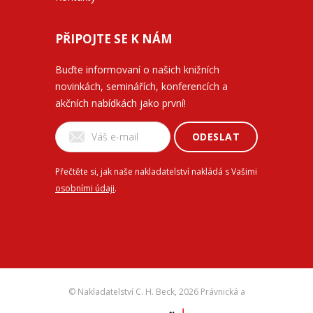
PŘIPOJTE SE K NÁM
Buďte informovaní o našich knižních
novinkách, seminářích, konferencích a
akčních nabídkách jako první!
ODESLAT
Přečtěte si, jak naše nakladatelství nakládá s Vašimi
osobními údaji
.
© Nakladatelství C. H. Beck,
2026 Právnická a