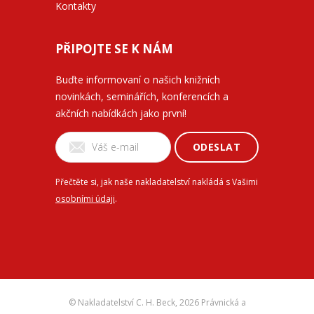
Kontakty
PŘIPOJTE SE K NÁM
Buďte informovaní o našich knižních
novinkách, seminářích, konferencích a
akčních nabídkách jako první!
ODESLAT
Přečtěte si, jak naše nakladatelství nakládá s Vašimi
osobními údaji
.
© Nakladatelství C. H. Beck,
2026 Právnická a