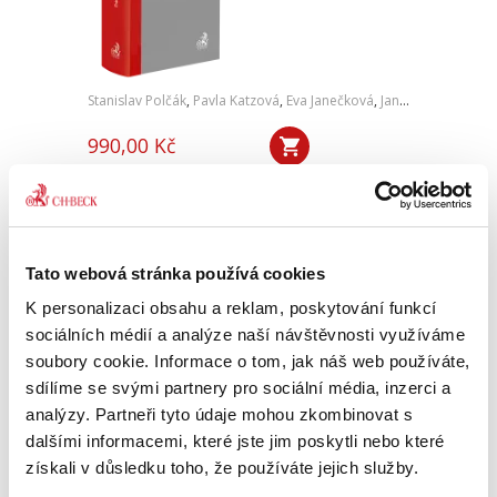
Stanislav Polčák
,
Pavla Katzová
,
Eva Janečková
,
Jan Bartonička
,
Pe
990,00 Kč
Regionální školství je v České republice
reprezentováno rozsáhlou sítí mateřských,
základních, středních a specializovaných škol,
přesahující počtem deset tisíc subjektů.
Tato webová stránka používá cookies
Autorský kolektiv pod...
K personalizaci obsahu a reklam, poskytování funkcí
sociálních médií a analýze naší návštěvnosti využíváme
Vybrané kapitoly
soubory cookie. Informace o tom, jak náš web používáte,
pracovního práva. S
sdílíme se svými partnery pro sociální média, inzerci a
příklady a
analýzy. Partneři tyto údaje mohou zkombinovat s
judikaturou
dalšími informacemi, které jste jim poskytli nebo které
získali v důsledku toho, že používáte jejich služby.