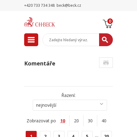
+420 733 734 348
beck@beck.cz
0
Komentáře
Řazení:
nejnovější
Zobrazovat po
10
20
30
40
...
1
2
3
4
5
20