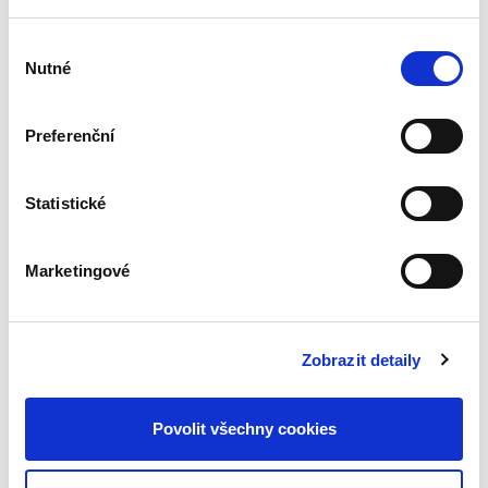
Výběr
David Šmíd
,
Adolf Šmíd
Nutné
souhlasu
490,00 Kč
Preferenční
Publikace představuje soubor vybraných
kapitol z oblasti pracovního práva, které se
zaměřují na klíčové instituty individuálních
Statistické
pracovněprávních vztahů podle zákoníku
práce. Autoři zvolili...
Marketingové
Banking & Finance.
Praxe specifických
druhů financování
Zobrazit detaily
Povolit všechny cookies