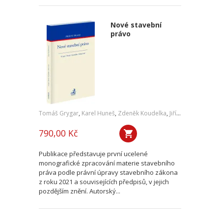
Nové stavební
právo
Tomáš Grygar
,
Karel Huneš
,
Zdeněk Koudelka
,
Jiří Zicha
,
a kol.
790,00 Kč
Publikace představuje první ucelené
monografické zpracování materie stavebního
práva podle právní úpravy stavebního zákona
z roku 2021 a souvisejících předpisů, v jejich
pozdějším znění. Autorský...