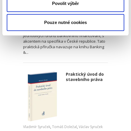
Povolit výběr
Martin Vojtko
,
Miloš Felgr
,
Daniel Hurych
,
Tomáš Jíně
,
Petr Vybíral
790,00 Kč
Pouze nutné cookies
Kniha přibližuje právnické obci specifickou praxi
jednotlivých druhů bankovního financování, s
akcentem na specifika v České republice. Tato
praktická příručka navazuje na knihu Banking
&...
Praktický úvod do
stavebního práva
Vladimír Syruček
,
Tomáš Doležal
,
Václav Syruček