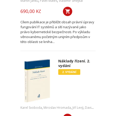
Martin Janků
,
Pavel Mates
,
Vladimír Smejkal
690,00 Kč
Cílem publikace je přiblížit obsah právní úpravy
fungování IT systémů a sítí nazývané jako
právo kybernetické bezpečnosti. Po výkladu
věnovanému početným unijním předpisům v
této oblasti se kniha...
Náklady řízení. 2.
vydání
2. VYDÁNÍ
Karel Svoboda
,
Miroslav Hromada
,
Jiří Levý
,
David Vláčil
,
Šárka Tl