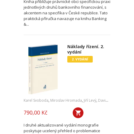
Kniha přibližuje právnické obci specifickou praxi
jednotlivých druhů bankovního financování, s
akcentem na specifika v České republice. Tato
praktická příručka navazuje na knihu Banking
&...
Náklady řízení. 2.
vydání
2. VYDÁNÍ
Karel Svoboda
,
Miroslav Hromada
,
Jiří Levý
,
David Vláčil
,
Šárka Tl
790,00 Kč
I druhé aktualizované vydání monografie
poskytuje ucelený přehled o problematice