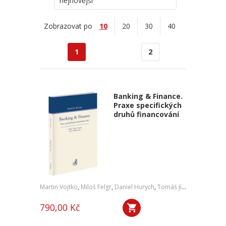
nejnovější
Zobrazovat po
10
20
30
40
1
2
Banking & Finance.
Praxe specifických
druhů financování
Martin Vojtko
,
Miloš Felgr
,
Daniel Hurych
,
Tomáš Jíně
,
Petr Vybíral
790,00 Kč