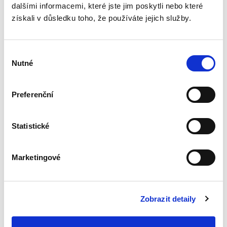
dalšími informacemi, které jste jim poskytli nebo které
sporného
získali v důsledku toho, že používáte jejich služby.
Výběr
Nutné
souhlasu
Jiří Remeš
Preferenční
890,00 Kč
V českém prostředí unikátní publikace
Statistické
zabývající se výlučně praktickou stránkou
civilního sporného řízení je určena především
juniorním absolventům právnických fakult
Marketingové
začínajícím v justici či...
Zobrazit detaily
Tvorba a distribuce
pojištění osob