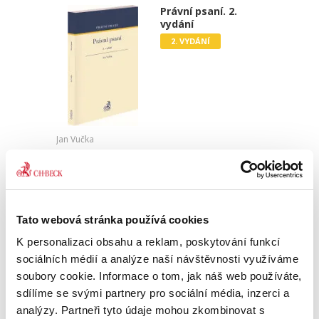
Právní psaní. 2.
vydání
2. VYDÁNÍ
Jan Vučka
450,00 Kč
Umění napsat dobrý text může představovat
rozdíl mezi výhrou a prohrou v řízení. Každý
Tato webová stránka používá cookies
právník by to měl zvládat, protože je to
podstatou jeho práce a nutným předpokladem
K personalizaci obsahu a reklam, poskytování funkcí
jeho úspěchu. Dovednost...
sociálních médií a analýze naší návštěvnosti využíváme
soubory cookie. Informace o tom, jak náš web používáte,
sdílíme se svými partnery pro sociální média, inzerci a
Praktický úvod do
analýzy. Partneři tyto údaje mohou zkombinovat s
civilního řízení