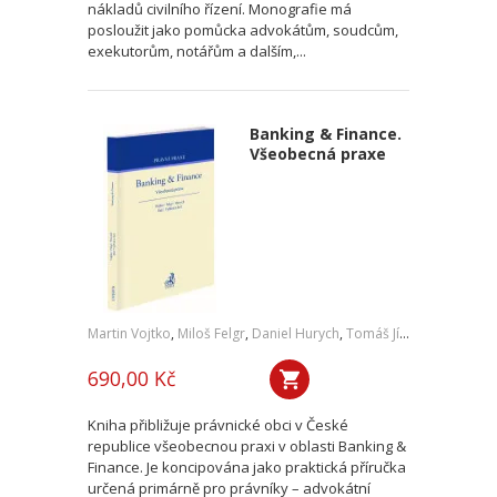
nákladů civilního řízení. Monografie má
posloužit jako pomůcka advokátům, soudcům,
exekutorům, notářům a dalším,...
Banking & Finance.
Všeobecná praxe
Martin Vojtko
,
Miloš Felgr
,
Daniel Hurych
,
Tomáš Jíně
,
Petr Vybíral
690,00 Kč
Kniha přibližuje právnické obci v České
republice všeobecnou praxi v oblasti Banking &
Finance. Je koncipována jako praktická příručka
určená primárně pro právníky – advokátní