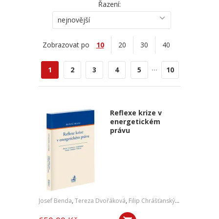
Řazení:
nejnovější
Zobrazovat po
10
20
30
40
...
1
2
3
4
5
10
Reflexe krize v
energetickém
právu
Josef Benda
,
Tereza Dvořáková
,
Filip Chrášťanský
,
Jan Kořán
,
Jan