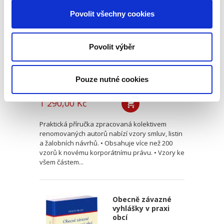
dokumentů,
právních jednání ve
Povolit všechny cookies
vztahu k
obchodním
korporacím. 2.
vydání
Povolit výběr
2. VYDÁNÍ
Pouze nutné cookies
Jaroslav Svejkovský
,
Eva Kabelková
,
a kol.
1 290,00 Kč
Praktická příručka zpracovaná kolektivem
renomovaných autorů nabízí vzory smluv, listin
a žalobních návrhů. • Obsahuje více než 200
vzorů k novému korporátnímu právu. • Vzory ke
všem částem...
Obecně závazné
vyhlášky v praxi
obcí