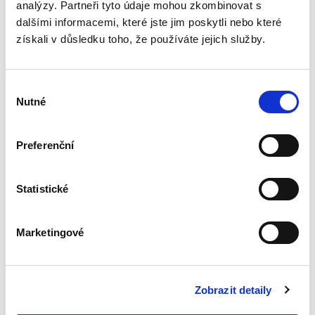
analýzy. Partneři tyto údaje mohou zkombinovat s
Právní psaní. 2.
dalšími informacemi, které jste jim poskytli nebo které
vydání
získali v důsledku toho, že používáte jejich služby.
2. VYDÁNÍ
Výběr
Nutné
souhlasu
Jan Vučka
Preferenční
450,00 Kč
Statistické
Umění napsat dobrý text může představovat
rozdíl mezi výhrou a prohrou v řízení. Každý
právník by to měl zvládat, protože je to
Marketingové
podstatou jeho práce a nutným předpokladem
jeho úspěchu. Dovednost...
Zobrazit detaily
Vzory zakládacích