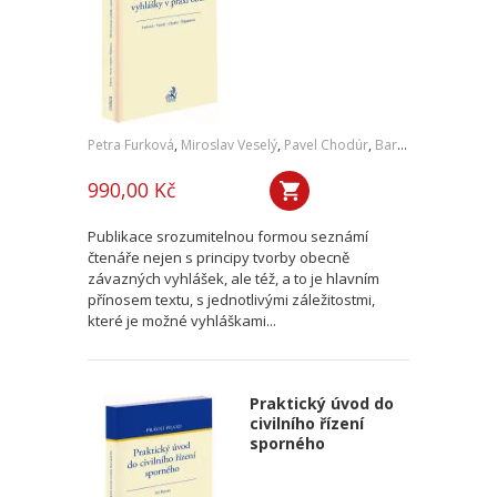
Petra Furková
,
Miroslav Veselý
,
Pavel Chodúr
,
Barbora Štěpánová
990,00 Kč
Publikace srozumitelnou formou seznámí
čtenáře nejen s principy tvorby obecně
závazných vyhlášek, ale též, a to je hlavním
přínosem textu, s jednotlivými záležitostmi,
které je možné vyhláškami...
Praktický úvod do
civilního řízení
sporného