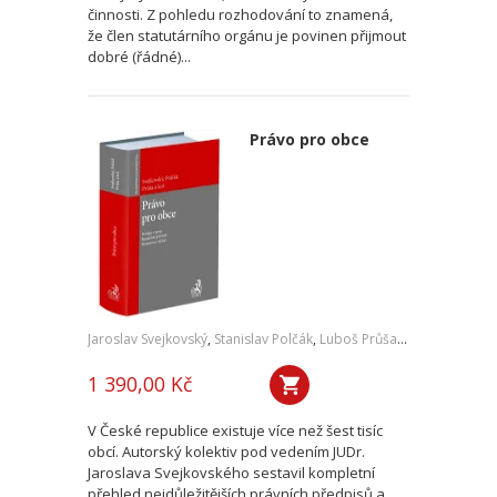
činnosti. Z pohledu rozhodování to znamená,
že člen statutárního orgánu je povinen přijmout
dobré (řádné)...
Právo pro obce
Jaroslav Svejkovský
,
Stanislav Polčák
,
Luboš Průša
,
a kol.
1 390,00 Kč
V České republice existuje více než šest tisíc
obcí. Autorský kolektiv pod vedením JUDr.
Jaroslava Svejkovského sestavil kompletní
přehled nejdůležitějších právních předpisů a