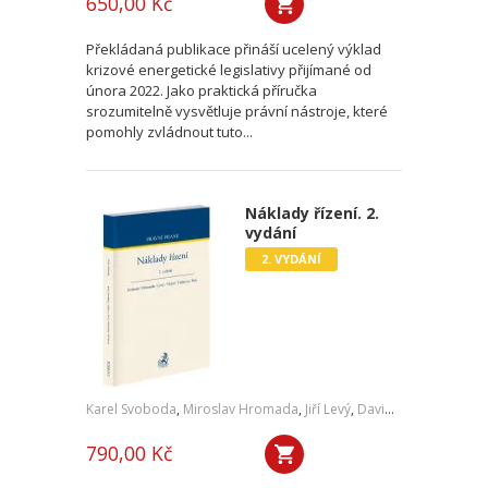
650,00 Kč
Překládaná publikace přináší ucelený výklad
krizové energetické legislativy přijímané od
února 2022. Jako praktická příručka
srozumitelně vysvětluje právní nástroje, které
pomohly zvládnout tuto...
Náklady řízení. 2.
vydání
2. VYDÁNÍ
Karel Svoboda
,
Miroslav Hromada
,
Jiří Levý
,
David Vláčil
,
Šárka Tl
790,00 Kč