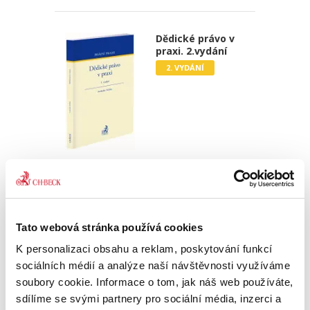
Dědické právo v
praxi. 2.vydání
2. VYDÁNÍ
Jiří Svoboda
,
Ondřej Klička
890,00 Kč
Publikace Dědické právo v praxi, která vychází v
Tato webová stránka používá cookies
novém aktualizovaném a rozšířeném vydání,
nabízí opět ucelený přehled všech institutů
K personalizaci obsahu a reklam, poskytování funkcí
tohoto odvětví soukromého práva. Autoři se
sociálních médií a analýze naší návštěvnosti využíváme
v maximální míře...
soubory cookie. Informace o tom, jak náš web používáte,
sdílíme se svými partnery pro sociální média, inzerci a