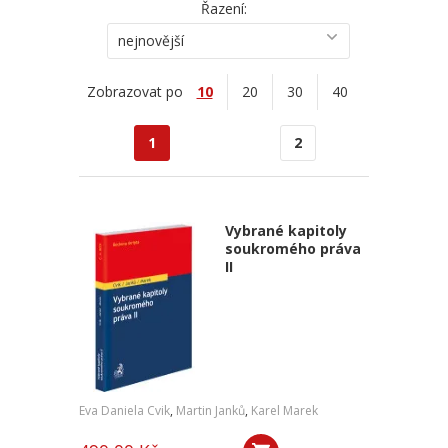
Řazení:
nejnovější
Zobrazovat po
10
20
30
40
1
2
Vybrané kapitoly
soukromého práva
II
Eva Daniela Cvik
,
Martin Janků
,
Karel Marek