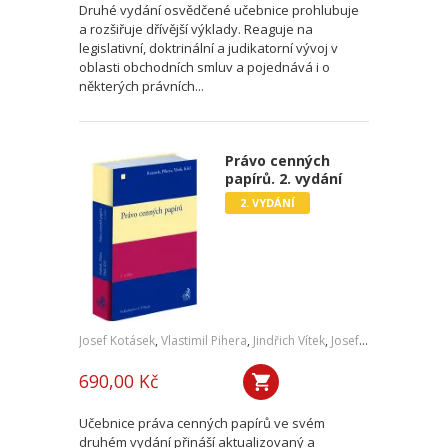
Druhé vydání osvědčené učebnice prohlubuje
a rozšiřuje dřívější výklady. Reaguje na
legislativní, doktrinální a judikatorní vývoj v
oblasti obchodních smluv a pojednává i o
některých právních...
Právo cenných
papírů. 2. vydání
2. VYDÁNÍ
Josef Kotásek
,
Vlastimil Pihera
,
Jindřich Vítek
,
Josef Kříž
690,00 Kč
Učebnice práva cenných papírů ve svém
druhém vydání přináší aktualizovaný a