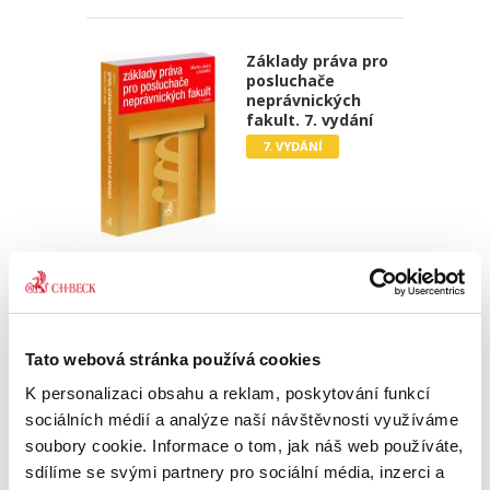
Základy práva pro
posluchače
neprávnických
fakult. 7. vydání
7. VYDÁNÍ
Martin Janků
,
a kol.
990,00 Kč
Sedmé vydání publikace „Základy práva pro
Tato webová stránka používá cookies
posluchače neprávnických fakult“ je
přizpůsobeno potřebě ozřejmit základní právní
K personalizaci obsahu a reklam, poskytování funkcí
pojmy a instituty v jednotlivých oblastech
sociálních médií a analýze naší návštěvnosti využíváme
veřejného i soukromého práva,...
soubory cookie. Informace o tom, jak náš web používáte,
sdílíme se svými partnery pro sociální média, inzerci a