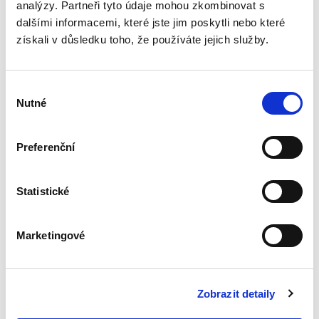
analýzy. Partneři tyto údaje mohou zkombinovat s
Rodinné právo. 3.
dalšími informacemi, které jste jim poskytli nebo které
vydání
získali v důsledku toho, že používáte jejich služby.
3. VYDÁNÍ
Výběr
Nutné
souhlasu
Zdeňka Králíčková
,
Milana Hrušáková
,
Lenka Westphalová
,
a kol.
Preferenční
870,00 Kč
Statistické
Třetí, podstatně přepracované a aktualizované
vydání učebnice rodinného práva, napsané
čtivě a srozumitelně, reaguje na poměrně
Marketingové
rozsáhlou novelu občanského zákoníku a
procesních předpisů ve věci...
Zobrazit detaily
Obchodní