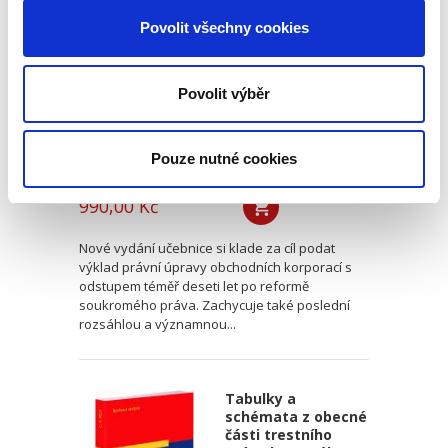
společnosti a
družstva. 2. vydání
Povolit všechny cookies
2. VYDÁNÍ
Povolit výběr
Pouze nutné cookies
Jarmila Pokorná
,
Jan Lasák
,
Josef Kotásek
,
a kol.
990,00 Kč
Nové vydání učebnice si klade za cíl podat
výklad právní úpravy obchodních korporací s
odstupem téměř deseti let po reformě
soukromého práva. Zachycuje také poslední
rozsáhlou a významnou...
Tabulky a
schémata z obecné
části trestního