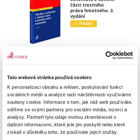
části trestního
práva hmotného. 3.
vydání
3. VYDÁNÍ
Jiří Říha
450,00 Kč
Učební pomůcka ke studiu trestního práva
Tato webová stránka používá cookies
hmotného svým obsahem, strukturou a
K personalizaci obsahu a reklam, poskytování funkcí
zpracováním navazuje na texty učebnic obecné
části trestního práva hmotného a zachycuje
sociálních médií a analýze naší návštěvnosti využíváme
vztahy vykládaných pojmů do...
soubory cookie. Informace o tom, jak náš web používáte,
sdílíme se svými partnery pro sociální média, inzerci a
analýzy. Partneři tyto údaje mohou zkombinovat s
Soutěžní právo. 3.
dalšími informacemi, které jste jim poskytli nebo které
vydání
získali v důsledku toho, že používáte jejich služby.
3. VYDÁNÍ