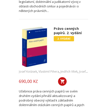
legislativní, doktrinální a judikatorní vývoj v
oblasti obchodních smluv a pojednává i o
některých právních...
Právo cenných
papírů. 2. vydání
2. VYDÁNÍ
Josef Kotásek
,
Vlastimil Pihera
,
Jindřich Vítek
,
Josef Kříž
690,00 Kč
Učebnice práva cenných papírů ve svém
druhém vydání přináší aktualizovaný a
podrobný obecný výklad k základním
doktrinálním otázkám cenných papírů a jejich