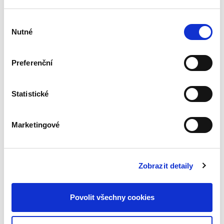
Výběr
Nutné
souhlasu
Jiří Kindl
,
a kol.
Preferenční
1 590,00 Kč
Statistické
Od druhého vydání učebnice uplynulo již více
než osm let, přičemž během této doby došlo na
poli soutěžního práva (práva ochrany
Marketingové
hospodářské soutěže) v českém i evropském
kontextu k relativně...
Zobrazit detaily
WTO a právo
mezinárodního
obchodu
Povolit všechny cookies