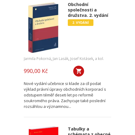
Obchodní
společnosti a
družstva. 2. vydání
2. VYDÁNÍ
Jarmila Pokorná
,
Jan Lasák
,
Josef Kotásek
,
a kol.
990,00 Kč
Nové vydání učebnice si klade za cíl podat
výklad právní úpravy obchodních korporací s
odstupem téměř deseti let po reformě
soukromého práva. Zachycuje také poslední
rozsáhlou a významnou...
Tabulky a
schémata z obecné