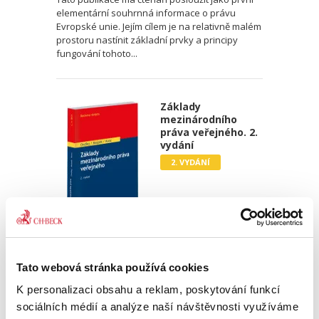
elementární souhrnná informace o právu
Evropské unie. Jejím cílem je na relativně malém
prostoru nastínit základní prvky a principy
fungování tohoto...
Základy
mezinárodního
práva veřejného. 2.
vydání
2. VYDÁNÍ
Jan Ondřej
,
Josef Mrázek
,
Oto Kunz
690,00 Kč
Tato webová stránka používá cookies
K personalizaci obsahu a reklam, poskytování funkcí
Tato skripta jsou uceleným kurzem
sociálních médií a analýze naší návštěvnosti využíváme
mezinárodního práva veřejného, jak je