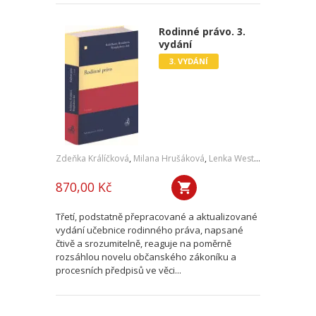
Rodinné právo. 3.
vydání
3. VYDÁNÍ
Zdeňka Králíčková
,
Milana Hrušáková
,
Lenka Westphalová
,
a kol.
870,00 Kč
Třetí, podstatně přepracované a aktualizované
vydání učebnice rodinného práva, napsané
čtivě a srozumitelně, reaguje na poměrně
rozsáhlou novelu občanského zákoníku a
procesních předpisů ve věci...