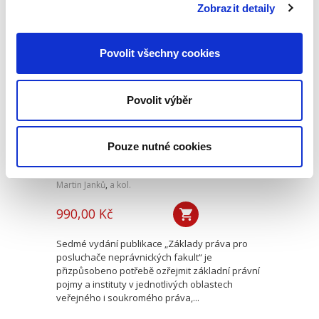
Nejvyššího soudu a Ústavního soudu,...
Zobrazit detaily
Povolit všechny cookies
Základy práva pro
posluchače
neprávnických
fakult. 7. vydání
Povolit výběr
7. VYDÁNÍ
Pouze nutné cookies
Martin Janků
,
a kol.
990,00 Kč
Sedmé vydání publikace „Základy práva pro
posluchače neprávnických fakult“ je
přizpůsobeno potřebě ozřejmit základní právní
pojmy a instituty v jednotlivých oblastech
veřejného i soukromého práva,...