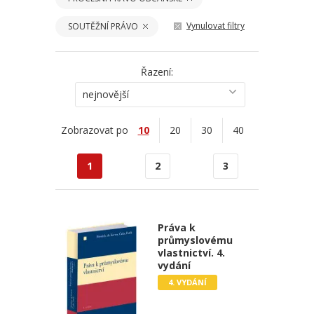
Vynulovat filtry
SOUTĚŽNÍ PRÁVO
Řazení:
nejnovější
Zobrazovat po
10
20
30
40
1
2
3
Práva k
průmyslovému
vlastnictví. 4.
vydání
4. VYDÁNÍ