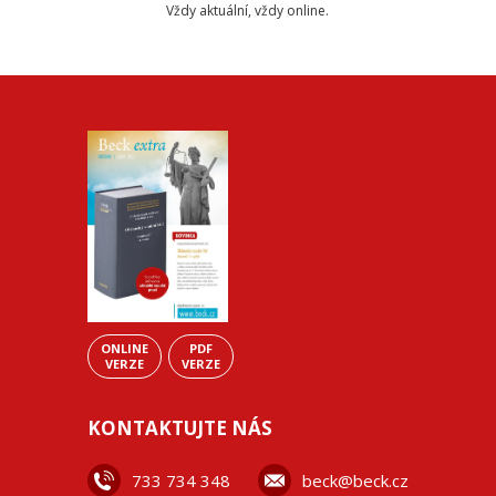
Vždy aktuální, vždy online.
ONLINE
PDF
VERZE
VERZE
KONTAKTUJTE NÁS
733 734 348
beck@beck.cz