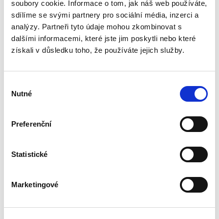
vyučováno na právnických fakultách v České
soubory cookie. Informace o tom, jak náš web používáte,
republice. Druhé vydání této učební pomůcky
sdílíme se svými partnery pro sociální média, inzerci a
reaguje na vývoj v oblasti...
analýzy. Partneři tyto údaje mohou zkombinovat s
dalšími informacemi, které jste jim poskytli nebo které
získali v důsledku toho, že používáte jejich služby.
Úvod do práva
bezdůvodného
obohacení
Výběr
Nutné
souhlasu
Preferenční
Luboš Brim
Statistické
350,00 Kč
Publikace poskytuje ucelený přehled úpravy
Marketingové
institutu bezdůvodného obohacení v
občanském zákoníku. Výklad navazuje na
aktuální tuzemskou literaturu a judikaturu