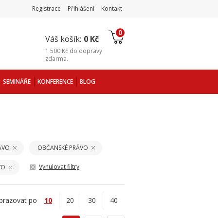
Registrace
Přihlášení
Kontakt
0
Váš košík:
0 Kč
1 500 Kč
do
dopravy
zdarma
.
SEMINÁŘE
KONFERENCE
BLOG
ÁVO
OBČANSKÉ PRÁVO
Vynulovat filtry
VO
brazovat po
10
20
30
40