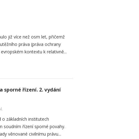
lo již více než osm let, přičemž
utěžního práva (práva ochrany
evropském kontextu k relativně...
a sporné řízení. 2. vydání
l.
 o základních institutech
ním soudním řízení sporné povahy.
ady věnované civilnímu právu...