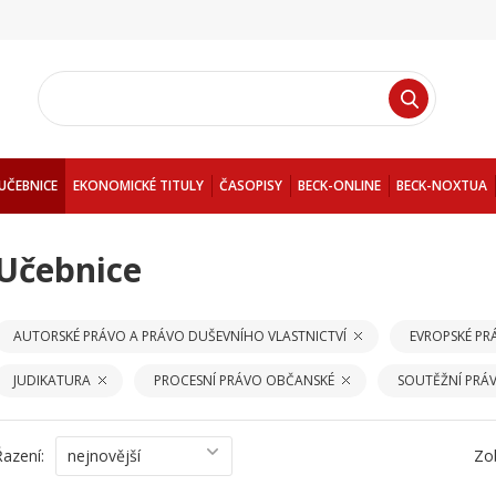
UČEBNICE
EKONOMICKÉ TITULY
ČASOPISY
BECK-ONLINE
BECK-NOXTUA
Učebnice
AUTORSKÉ PRÁVO A PRÁVO DUŠEVNÍHO VLASTNICTVÍ
EVROPSKÉ PR
JUDIKATURA
PROCESNÍ PRÁVO OBČANSKÉ
SOUTĚŽNÍ PRÁ
Řazení:
nejnovější
Zo