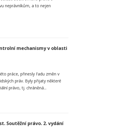
avu neprávníkům, a to nejen
ntrolní mechanismy v oblasti
této práce, přinesly řadu změn v
dských práv. Byly přijaty některé
ální právo, tj. chráněná...
. Soutěžní právo. 2. vydání