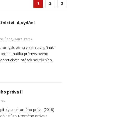
1
2
3
nictví. 4. vydání
rel Čada
,
Daniel Patěk
 průmyslovému vlastnictví přináší
na problematiku průmyslového
ě teoretických otázek soutěžního...
ho práva II
arek
apitoly soukromého práva (2018)
 oblastí soukromého práva s