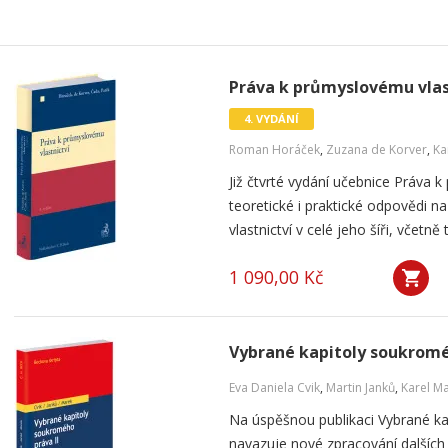
Práva k průmyslovému vlast
4. VYDÁNÍ
Roman Horáček
,
Zuzana de Korver
,
Ka
Již čtvrté vydání učebnice Práva k
teoretické i praktické odpovědi 
vlastnictví v celé jeho šíři, včetn
1 090,00 Kč
Vybrané kapitoly soukromé
Eva Daniela Cvik
,
Martin Janků
,
Karel M
Na úspěšnou publikaci Vybrané k
navazuje nové zpracování dalších