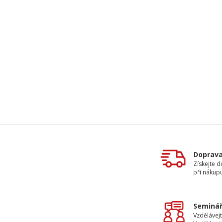
Doprav
Získejte 
při nákup
Seminář
Vzdělávejt