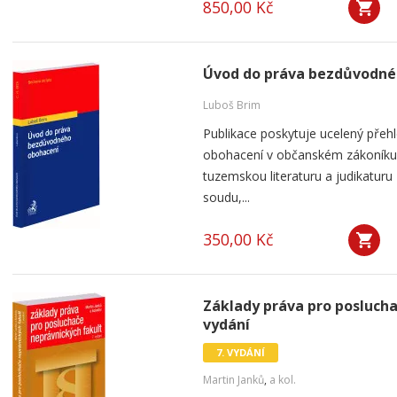
850,00 Kč
Úvod do práva bezdůvodné
Luboš Brim
Publikace poskytuje ucelený přeh
obohacení v občanském zákoníku. 
tuzemskou literaturu a judikatur
soudu,...
350,00 Kč
Základy práva pro poslucha
vydání
7. VYDÁNÍ
Martin Janků
,
a kol.