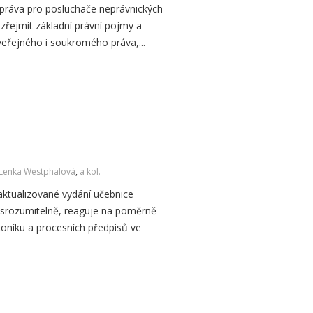
 práva pro posluchače neprávnických
zřejmit základní právní pojmy a
 veřejného i soukromého práva,...
Lenka Westphalová
,
a kol.
aktualizované vydání učebnice
 srozumitelně, reaguje na poměrně
oníku a procesních předpisů ve