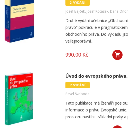
2. VYDÁNÍ
Josef Bejček
,
Josef Kotásek
,
Dana Ondr
Druhé vydání učebnice „Obchodní 
právo“ pokračuje v pragmatickém
obchodního práva. Do výkladu js
veřejnoprávní...
990,00 Kč
Úvod do evropského práva. 
7. VYDÁNÍ
Pavel Svoboda
Tato publikace má čtenáři poslou
informace o právu Evropské unie. 
prostoru nastínit základní prvky a 