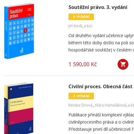
Soutěžní právo. 3. vydání
3. VYDÁNÍ
Jiří Kindl
,
a kol.
Od druhého vydání učebnice uplynu
během této doby došlo na poli so
hospodářské soutěže) v českém i 
1 590,00 Kč
Civilní proces. Obecná část 
2. VYDÁNÍ
Renáta Šínová,
,
Klára Hamuľáková
,
a ko
Publikace přináší komplexní výklad
civilněprocesního práva a o civil
Představuje první díl učebnicové ř