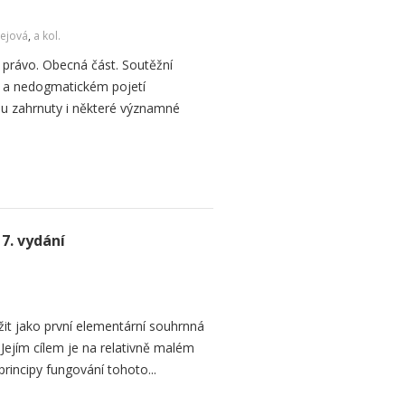
ejová
,
a kol.
právo. Obecná část. Soutěžní
 a nedogmatickém pojetí
ou zahrnuty i některé významné
7. vydání
žit jako první elementární souhrnná
Jejím cílem je na relativně malém
principy fungování tohoto...