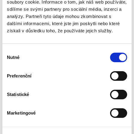
vyučováno na právnických fakultách v České
soubory cookie. Informace o tom, jak náš web používáte,
republice. Druhé vydání této učební pomůcky
sdílíme se svými partnery pro sociální média, inzerci a
reaguje na vývoj v oblasti...
analýzy. Partneři tyto údaje mohou zkombinovat s
dalšími informacemi, které jste jim poskytli nebo které
získali v důsledku toho, že používáte jejich služby.
Správní právo.
Obecná část. 3.
vydání
Výběr
3. VYDÁNÍ
Nutné
souhlasu
Preferenční
Martin Kopecký
Statistické
690,00 Kč
Kniha profesora Martina Kopeckého Správní
Marketingové
právo. Obecná část je moderně pojatou
komplexní učebnicí obecné části správního
práva. Po úspěšném přijetí čtenářskou obcí