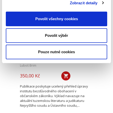
vychází již ve svém třetím...
Zobrazit detaily
Povolit všechny cookies
Úvod do práva
bezdůvodného
obohacení
Povolit výběr
Pouze nutné cookies
Luboš Brim
350,00 Kč
Publikace poskytuje ucelený přehled úpravy
institutu bezdůvodného obohacení v
občanském zákoníku. Výklad navazuje na
aktuální tuzemskou literaturu a judikaturu
Nejvyššího soudu a Ústavního soudu,...