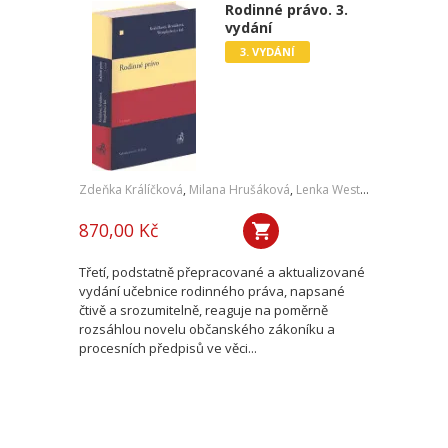
Rodinné právo. 3.
vydání
3. VYDÁNÍ
Zdeňka Králíčková
,
Milana Hrušáková
,
Lenka Westphalová
,
a kol.
870,00 Kč
Třetí, podstatně přepracované a aktualizované
vydání učebnice rodinného práva, napsané
čtivě a srozumitelně, reaguje na poměrně
rozsáhlou novelu občanského zákoníku a
procesních předpisů ve věci...