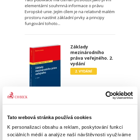
elementární souhrnná informace o právu
Evropské unie. Jejím cílem je na relativně malém
prostoru nastínit základní prvky a principy
fungování tohoto...
Základy
mezinárodního
práva veřejného. 2.
vydání
2. VYDÁNÍ
Jan Ondřej
,
Josef Mrázek
,
Oto Kunz
690,00 Kč
Tato webová stránka používá cookies
K personalizaci obsahu a reklam, poskytování funkcí
Tato skripta jsou uceleným kurzem
sociálních médií a analýze naší návštěvnosti využíváme
mezinárodního práva veřejného, jak je