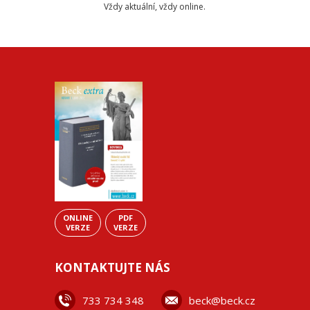
Vždy aktuální, vždy online.
ONLINE
PDF
VERZE
VERZE
KONTAKTUJTE NÁS
733 734 348
beck@beck.cz