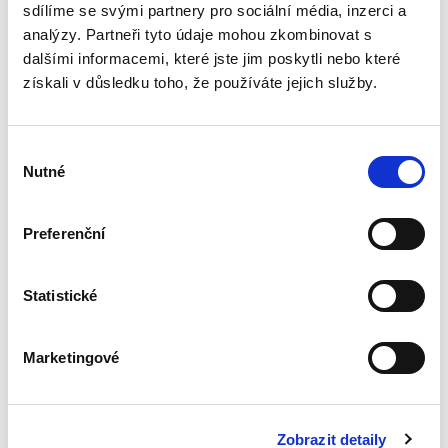
reaguje na vývoj v oblasti...
sdílíme se svými partnery pro sociální média, inzerci a
analýzy. Partneři tyto údaje mohou zkombinovat s
dalšími informacemi, které jste jim poskytli nebo které
Správní právo.
získali v důsledku toho, že používáte jejich služby.
Obecná část. 3.
vydání
3. VYDÁNÍ
Výběr
Nutné
souhlasu
Preferenční
Martin Kopecký
690,00 Kč
Statistické
Kniha profesora Martina Kopeckého Správní
právo. Obecná část je moderně pojatou
Marketingové
komplexní učebnicí obecné části správního
práva. Po úspěšném přijetí čtenářskou obcí
vychází již ve svém třetím...
Zobrazit detaily