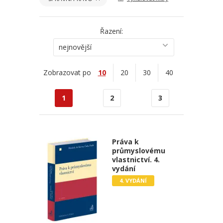
Řazení:
nejnovější
Zobrazovat po
10
20
30
40
1
2
3
Práva k
průmyslovému
vlastnictví. 4.
vydání
4. VYDÁNÍ