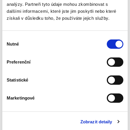
analýzy. Partneři tyto údaje mohou zkombinovat s
Rodinné právo. 3.
dalšími informacemi, které jste jim poskytli nebo které
vydání
získali v důsledku toho, že používáte jejich služby.
3. VYDÁNÍ
Výběr
Nutné
souhlasu
Preferenční
Zdeňka Králíčková
,
Milana Hrušáková
,
Lenka Westphalová
,
a kol.
870,00 Kč
Statistické
Třetí, podstatně přepracované a aktualizované
vydání učebnice rodinného práva, napsané
čtivě a srozumitelně, reaguje na poměrně
Marketingové
rozsáhlou novelu občanského zákoníku a
procesních předpisů ve věci...
Zobrazit detaily
Mezinárodní právo