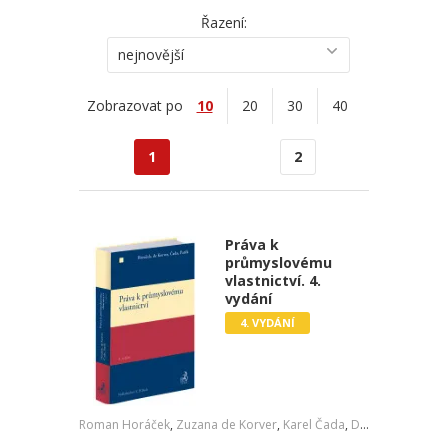
Řazení:
nejnovější
Zobrazovat po
10
20
30
40
1
2
Práva k
průmyslovému
vlastnictví. 4.
vydání
4. VYDÁNÍ
Roman Horáček
,
Zuzana de Korver
,
Karel Čada
,
Daniel Patěk