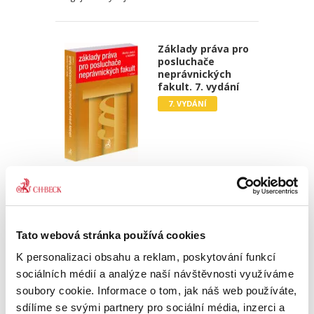
Základy práva pro
posluchače
neprávnických
fakult. 7. vydání
7. VYDÁNÍ
Martin Janků
,
a kol.
990,00 Kč
Sedmé vydání publikace „Základy práva pro
Tato webová stránka používá cookies
posluchače neprávnických fakult“ je
K personalizaci obsahu a reklam, poskytování funkcí
přizpůsobeno potřebě ozřejmit základní právní
pojmy a instituty v jednotlivých oblastech
sociálních médií a analýze naší návštěvnosti využíváme
veřejného i soukromého práva,...
soubory cookie. Informace o tom, jak náš web používáte,
sdílíme se svými partnery pro sociální média, inzerci a