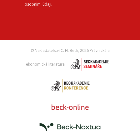
osobními údaji
.
© Nakladatelství C. H. Beck,
2026 Právnická a
ekonomická literatura