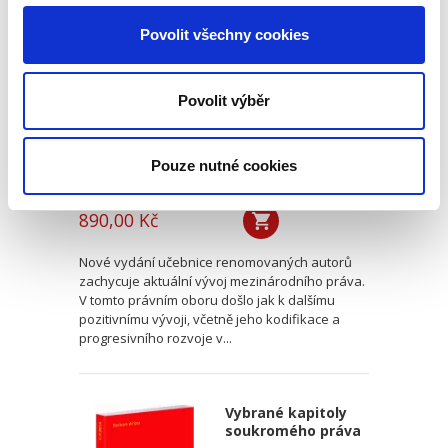
veřejné
Povolit všechny cookies
2. VYDÁNÍ
Povolit výběr
Pouze nutné cookies
Pavel Šturma
,
Čestmír Čepelka
890,00 Kč
Nové vydání učebnice renomovaných autorů
zachycuje aktuální vývoj mezinárodního práva.
V tomto právním oboru došlo jak k dalšímu
pozitivnímu vývoji, včetně jeho kodifikace a
progresivního rozvoje v...
Vybrané kapitoly
soukromého práva