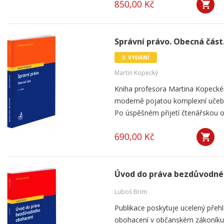
850,00 Kč
Správní právo. Obecná část.
3. VYDÁNÍ
Martin Kopecký
Kniha profesora Martina Kopeckéh
moderně pojatou komplexní učebni
Po úspěšném přijetí čtenářskou obc
690,00 Kč
Úvod do práva bezdůvodné
Luboš Brim
Publikace poskytuje ucelený přeh
obohacení v občanském zákoníku. 