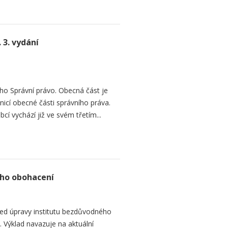
 3. vydání
o Správní právo. Obecná část je
cí obecné části správního práva.
í vychází již ve svém třetím...
ho obohacení
led úpravy institutu bezdůvodného
Výklad navazuje na aktuální