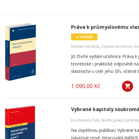
Práva k průmyslovému vlast
4. VYDÁNÍ
Roman Horáček
,
Zuzana de Korver
,
Ka
Již čtvrté vydání učebnice Práva k
teoretické i praktické odpovědi 
vlastnictví v celé jeho šíři, včetn
1 090,00 Kč
Vybrané kapitoly soukromé
Eva Daniela Cvik
,
Martin Janků
,
Karel M
Na úspěšnou publikaci Vybrané k
navazuje nové zpracování dalších