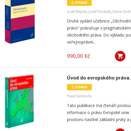
2. VYDÁNÍ
Josef Bejček
,
Josef Kotásek
,
Dana Ondr
Druhé vydání učebnice „Obchodní 
právo“ pokračuje v pragmatickém
obchodního práva. Do výkladu js
veřejnoprávní...
990,00 Kč
Úvod do evropského práva. 
7. VYDÁNÍ
Pavel Svoboda
Tato publikace má čtenáři poslou
informace o právu Evropské unie. 
prostoru nastínit základní prvky a 