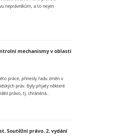
avu neprávníkům, a to nejen
ntrolní mechanismy v oblasti
této práce, přinesly řadu změn v
dských práv. Byly přijaty některé
ální právo, tj. chráněná...
. Soutěžní právo. 2. vydání