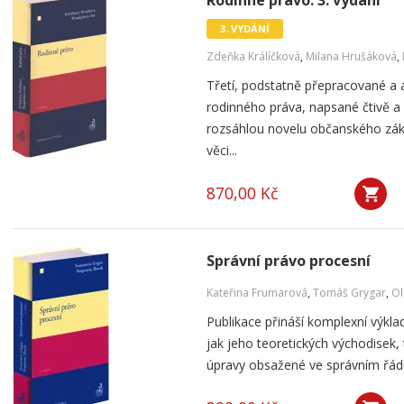
Rodinné právo. 3. vydání
3. VYDÁNÍ
Zdeňka Králíčková
,
Milana Hrušáková
,
Třetí, podstatně přepracované a 
rodinného práva, napsané čtivě a
rozsáhlou novelu občanského zák
věci...
870,00 Kč
Správní právo procesní
Kateřina Frumarová
,
Tomáš Grygar
,
Ol
Publikace přináší komplexní výkla
jak jeho teoretických východisek,
úpravy obsažené ve správním řád