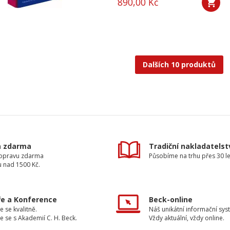
890,00 Kč
Dalších 10 produktů
a zdarma
Tradiční nakladatelst
dopravu zdarma
Působíme na trhu přes 30 le
u nad 1500 Kč.
e a Konference
Beck-online
e se kvalitně.
Náš unikátní informační sys
e se s Akademií C. H. Beck.
Vždy aktuální, vždy online.