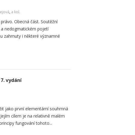
ejová
,
a kol.
právo. Obecná část. Soutěžní
 a nedogmatickém pojetí
ou zahrnuty i některé významné
7. vydání
žit jako první elementární souhrnná
Jejím cílem je na relativně malém
principy fungování tohoto...