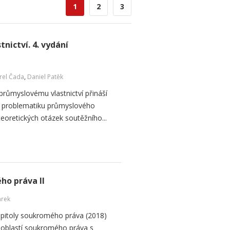
1
2
3
nictví. 4. vydání
rel Čada
,
Daniel Patěk
 průmyslovému vlastnictví přináší
na problematiku průmyslového
ě teoretických otázek soutěžního...
ho práva II
arek
apitoly soukromého práva (2018)
 oblastí soukromého práva s