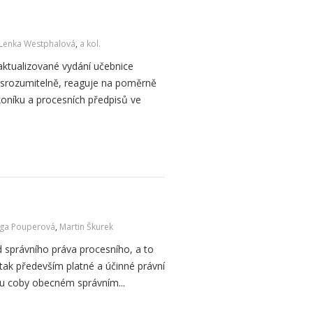
Lenka Westphalová
,
a kol.
aktualizované vydání učebnice
 srozumitelně, reaguje na poměrně
oníku a procesních předpisů ve
ga Pouperová
,
Martin Škurek
d správního práva procesního, a to
 tak především platné a účinné právní
u coby obecném správním...