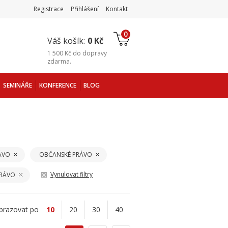
Registrace
Přihlášení
Kontakt
0
Váš košík:
0 Kč
1 500 Kč
do
dopravy
zdarma
.
SEMINÁŘE
KONFERENCE
BLOG
ÁVO
OBČANSKÉ PRÁVO
Vynulovat filtry
PRÁVO
brazovat po
10
20
30
40