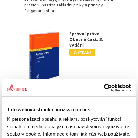
prostoru nastínit základní prvky a principy
fungování tohoto...
Správní právo.
Obecná část. 3.
vydání
3. VYDÁNÍ
Martin Kopecký
690,00 Kč
Tato webová stránka používá cookies
Kniha profesora Martina Kopeckého Správní
K personalizaci obsahu a reklam, poskytování funkcí
právo. Obecná část je moderně pojatou
komplexní učebnicí obecné části správního
sociálních médií a analýze naší návštěvnosti využíváme
práva. Po úspěšném přijetí čtenářskou obcí
soubory cookie. Informace o tom, jak náš web používáte,