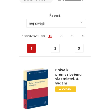
Řazení:
nejnovější
Zobrazovat po
10
20
30
40
1
2
3
Práva k
průmyslovému
vlastnictví. 4.
vydání
4. VYDÁNÍ