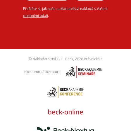
Přečtěte si, jak naše nakladatelství nakládá s Vašimi
osobními údaji
.
© Nakladatelství C. H. Beck,
2026 Právnická a
ekonomická literatura