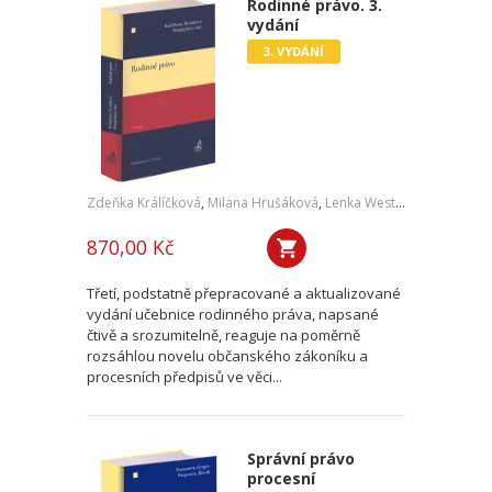
Rodinné právo. 3.
vydání
3. VYDÁNÍ
Zdeňka Králíčková
,
Milana Hrušáková
,
Lenka Westphalová
,
a kol.
870,00 Kč
Třetí, podstatně přepracované a aktualizované
vydání učebnice rodinného práva, napsané
čtivě a srozumitelně, reaguje na poměrně
rozsáhlou novelu občanského zákoníku a
procesních předpisů ve věci...
Správní právo
procesní