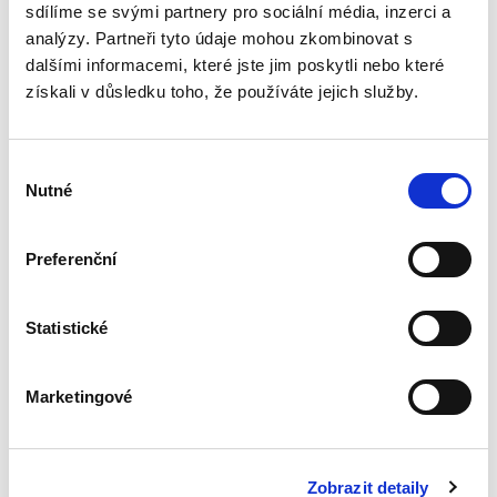
vychází již ve svém třetím...
sdílíme se svými partnery pro sociální média, inzerci a
analýzy. Partneři tyto údaje mohou zkombinovat s
dalšími informacemi, které jste jim poskytli nebo které
Úvod do práva
získali v důsledku toho, že používáte jejich služby.
bezdůvodného
obohacení
Výběr
Nutné
souhlasu
Preferenční
Luboš Brim
350,00 Kč
Statistické
Publikace poskytuje ucelený přehled úpravy
institutu bezdůvodného obohacení v
Marketingové
občanském zákoníku. Výklad navazuje na
aktuální tuzemskou literaturu a judikaturu
Nejvyššího soudu a Ústavního soudu,...
Zobrazit detaily