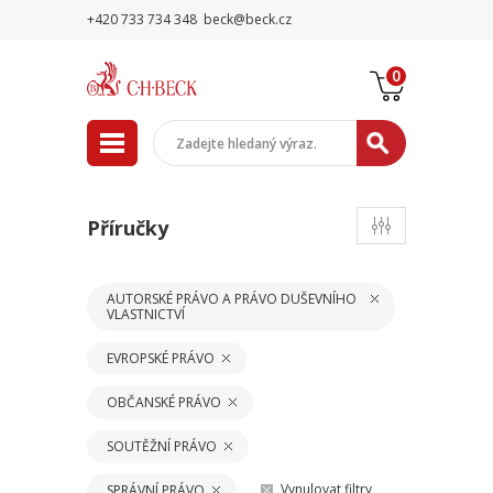
+420 733 734 348
beck@beck.cz
0
Příručky
AUTORSKÉ PRÁVO A PRÁVO DUŠEVNÍHO
VLASTNICTVÍ
EVROPSKÉ PRÁVO
OBČANSKÉ PRÁVO
SOUTĚŽNÍ PRÁVO
Vynulovat filtry
SPRÁVNÍ PRÁVO