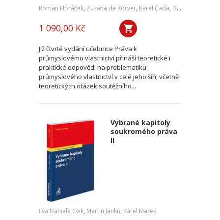
Roman Horáček
,
Zuzana de Korver
,
Karel Čada
,
Daniel Patěk
1 090,00 Kč
Již čtvrté vydání učebnice Práva k
průmyslovému vlastnictví přináší teoretické i
praktické odpovědi na problematiku
průmyslového vlastnictví v celé jeho šíři, včetně
teoretických otázek soutěžního...
Vybrané kapitoly
soukromého práva
II
Eva Daniela Cvik
,
Martin Janků
,
Karel Marek