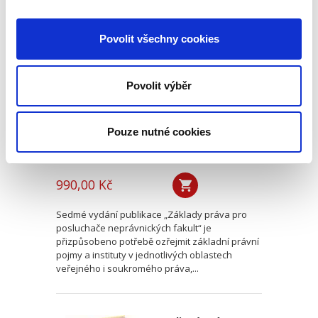
Základy práva pro
Povolit všechny cookies
posluchače
neprávnických
fakult. 7. vydání
7. VYDÁNÍ
Povolit výběr
Pouze nutné cookies
Martin Janků
,
a kol.
990,00 Kč
Sedmé vydání publikace „Základy práva pro
posluchače neprávnických fakult“ je
přizpůsobeno potřebě ozřejmit základní právní
pojmy a instituty v jednotlivých oblastech
veřejného i soukromého práva,...