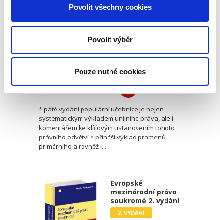
5. VYDÁNÍ
Povolit všechny cookies
Povolit výběr
Luboš Tichý
,
Rainer Arnold
,
Jiří Zemánek
,
Richard Král
,
Tomáš Du
Pouze nutné cookies
1 190,00 Kč
* páté vydání populární učebnice je nejen
systematickým výkladem unijního práva, ale i
komentářem ke klíčovým ustanovením tohoto
právního odvětví * přináší výklad pramenů
primárního a rovněž i...
Evropské
mezinárodní právo
soukromé 2. vydání
2. VYDÁNÍ