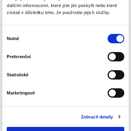
soukromého práva
dalšími informacemi, které jste jim poskytli nebo které
získali v důsledku toho, že používáte jejich služby.
Výběr
Nutné
souhlasu
Martin Janků
,
Karel Marek
Preferenční
390,00 Kč
Statistické
Předkládaná publikace dvou vysokoškolských
pedagogů přinášející přehledné podání a
vysvětlení základních otázek soukromého
práva je určená především studujícím
Marketingové
neprávnických fakult. Skripta jsou...
Zobrazit detaily
Evropské právo. 5.
vydání