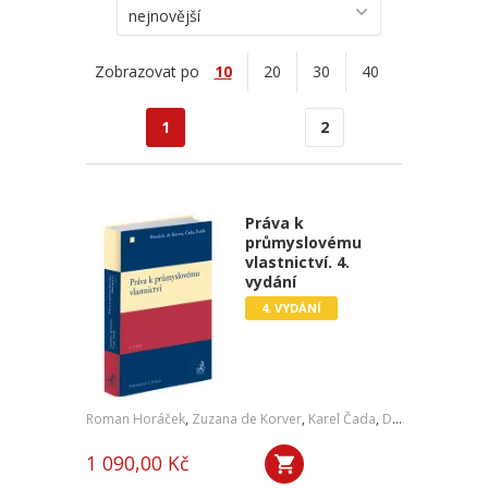
nejnovější
Zobrazovat po
10
20
30
40
1
2
Práva k
průmyslovému
vlastnictví. 4.
vydání
4. VYDÁNÍ
Roman Horáček
,
Zuzana de Korver
,
Karel Čada
,
Daniel Patěk
1 090,00 Kč