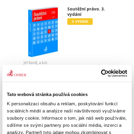
Soutěžní právo. 3.
vydání
3. VYDÁNÍ
Jiří Kindl
,
a kol.
1 590,00 Kč
Od druhého vydání učebnice uplynulo již více
než osm let, přičemž během této doby došlo na
Tato webová stránka používá cookies
poli soutěžního práva (práva ochrany
K personalizaci obsahu a reklam, poskytování funkcí
hospodářské soutěže) v českém i evropském
kontextu k relativně...
sociálních médií a analýze naší návštěvnosti využíváme
soubory cookie. Informace o tom, jak náš web používáte,
sdílíme se svými partnery pro sociální média, inzerci a
Vybrané kapitoly
analýzy. Partneři tyto údaje mohou zkombinovat s