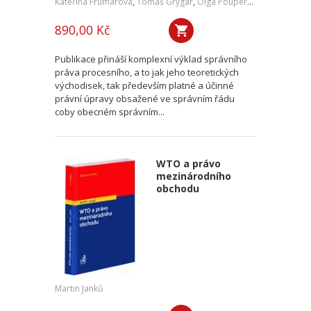
Kateřina Frumarová
,
Tomáš Grygar
,
Olga Pouperová
,
Martin Šku
890,00 Kč
Publikace přináší komplexní výklad správního
práva procesního, a to jak jeho teoretických
východisek, tak především platné a účinné
právní úpravy obsažené ve správním řádu
coby obecném správním...
WTO a právo
mezinárodního
obchodu
Martin Janků