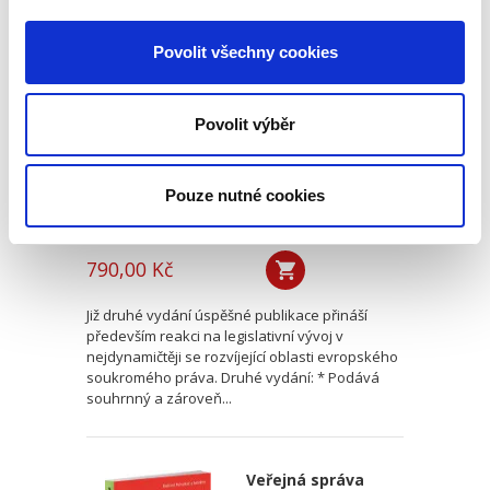
Evropské
mezinárodní právo
Povolit všechny cookies
soukromé 2. vydání
2. VYDÁNÍ
Povolit výběr
Pouze nutné cookies
Monika Pauknerová
790,00 Kč
Již druhé vydání úspěšné publikace přináší
především reakci na legislativní vývoj v
nejdynamičtěji se rozvíjející oblasti evropského
soukromého práva. Druhé vydání: * Podává
souhrnný a zároveň...
Veřejná správa