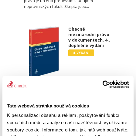
práva je určená především studujícím
neprávnických fakult. Skripta jsou...
Obecné
mezinárodní právo
v dokumentech. 4.,
doplněné vydání
4. VYDÁNÍ
Jan Ondřej
,
Miroslav Potočný
690,00 Kč
Tato webová stránka používá cookies
Čtvrté, doplněné vydání obecných dokumentů
ke studiu mezinárodního práva veřejného
K personalizaci obsahu a reklam, poskytování funkcí
obsahuje výběr nejvýznamnějších
sociálních médií a analýze naší návštěvnosti využíváme
mnohostranných mezinárodních smluv
soubory cookie. Informace o tom, jak náš web používáte,
uzavřených na celosvětové úrovni mezi státy....