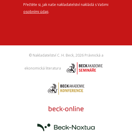
Přečtěte si, jak naše nakladatelství nakládá s Vašimi
osobními údaji
.
© Nakladatelství C. H. Beck,
2026 Právnická a
ekonomická literatura