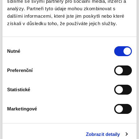
sdílíme se svými partnery pro sociální média, inzerci a
analýzy. Partneři tyto údaje mohou zkombinovat s
dalšími informacemi, které jste jim poskytli nebo které
Evropské právo. 5.
získali v důsledku toho, že používáte jejich služby.
vydání
5. VYDÁNÍ
Výběr
Nutné
souhlasu
Preferenční
Luboš Tichý
,
Rainer Arnold
,
Jiří Zemánek
,
Richard Král
,
Tomáš Du
1 190,00 Kč
Statistické
* páté vydání populární učebnice je nejen
systematickým výkladem unijního práva, ale i
Marketingové
komentářem ke klíčovým ustanovením tohoto
právního odvětví * přináší výklad pramenů
primárního a rovněž i...
Zobrazit detaily