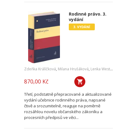
Rodinné právo. 3.
vydání
3. VYDÁNÍ
Zdeňka Králíčková
,
Milana Hrušáková
,
Lenka Westphalová
,
a kol.
870,00 Kč
Třetí, podstatně přepracované a aktualizované
vydání učebnice rodinného práva, napsané
čtivě a srozumitelně, reaguje na poměrně
rozsáhlou novelu občanského zákoníku a
procesních předpisů ve věci...