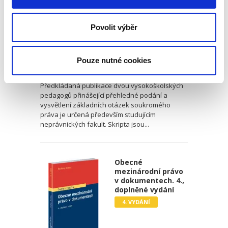
Povolit výběr
Martin Janků
,
Karel Marek
Pouze nutné cookies
390,00 Kč
Předkládaná publikace dvou vysokoškolských
pedagogů přinášející přehledné podání a
vysvětlení základních otázek soukromého
práva je určená především studujícím
neprávnických fakult. Skripta jsou...
Obecné
mezinárodní právo
v dokumentech. 4.,
doplněné vydání
4. VYDÁNÍ