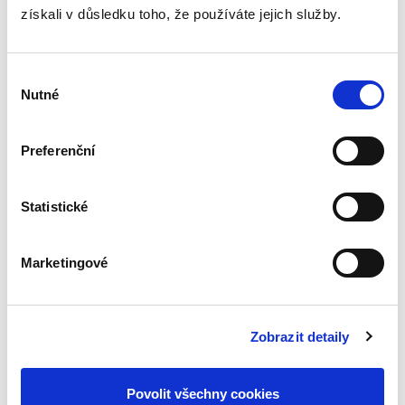
získali v důsledku toho, že používáte jejich služby.
Výběr
Nutné
souhlasu
Pavel Šturma
,
Čestmír Čepelka
890,00 Kč
Preferenční
Nové vydání učebnice renomovaných autorů
zachycuje aktuální vývoj mezinárodního práva.
Statistické
V tomto právním oboru došlo jak k dalšímu
pozitivnímu vývoji, včetně jeho kodifikace a
progresivního rozvoje v...
Marketingové
Vybrané kapitoly
soukromého práva
Zobrazit detaily
Povolit všechny cookies