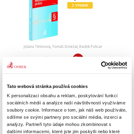
2. VYDÁNÍ
Jolana Těšinová
,
Tomáš Doležal
,
Radek Policar
890,00 Kč
Učebnice medicínského práva podává
systematický přehled, ale i výklad základních
právních institutů a právních vztahů regulujících
Tato webová stránka používá cookies
poskytování zdravotních služeb, resp.
zdravotní péče v České...
K personalizaci obsahu a reklam, poskytování funkcí
sociálních médií a analýze naší návštěvnosti využíváme
soubory cookie. Informace o tom, jak náš web používáte,
Mezinárodní právo
sdílíme se svými partnery pro sociální média, inzerci a
veřejné
analýzy. Partneři tyto údaje mohou zkombinovat s
2. VYDÁNÍ
dalšími informacemi, které jste jim poskytli nebo které