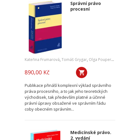
Správní právo
procesní
Kateřina Frumarová
,
Tomáš Grygar
,
Olga Pouperová
,
Martin Šku
890,00 Kč
Publikace přináší komplexní výklad správního
práva procesního, a to jak jeho teoretických
východisek, tak především platné a účinné
právní úpravy obsažené ve správním řádu
coby obecném správním...
Medicínské právo.
2. vydání