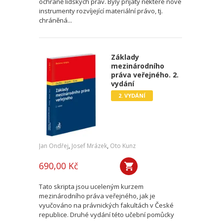
ochraně lidských práv. Byly přijaty některé nové
instrumenty rozvíjející materiální právo, tj.
chráněná...
Základy
mezinárodního
práva veřejného. 2.
vydání
2. VYDÁNÍ
Jan Ondřej
,
Josef Mrázek
,
Oto Kunz
690,00 Kč
Tato skripta jsou uceleným kurzem
mezinárodního práva veřejného, jak je
vyučováno na právnických fakultách v České
republice. Druhé vydání této učební pomůcky