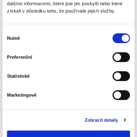
dalšími informacemi, které jste jim poskytli nebo které
2. VYDÁNÍ
získali v důsledku toho, že používáte jejich služby.
Výběr
Nutné
souhlasu
Jolana Těšinová
,
Tomáš Doležal
,
Radek Policar
Preferenční
890,00 Kč
Učebnice medicínského práva podává
Statistické
systematický přehled, ale i výklad základních
právních institutů a právních vztahů regulujících
poskytování zdravotních služeb, resp.
Marketingové
zdravotní péče v České...
Zobrazit detaily
Mezinárodní právo
veřejné
2. VYDÁNÍ