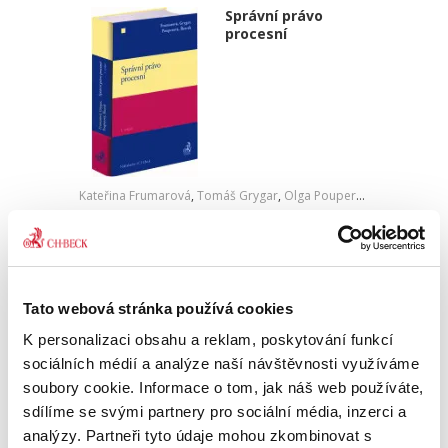
Správní právo
procesní
Kateřina Frumarová
,
Tomáš Grygar
,
Olga Pouperová
,
Martin Šku
890,00 Kč
Publikace přináší komplexní výklad správního
práva procesního, a to jak jeho teoretických
Tato webová stránka používá cookies
východisek, tak především platné a účinné
právní úpravy obsažené ve správním řádu
K personalizaci obsahu a reklam, poskytování funkcí
coby obecném správním...
sociálních médií a analýze naší návštěvnosti využíváme
soubory cookie. Informace o tom, jak náš web používáte,
sdílíme se svými partnery pro sociální média, inzerci a
Medicínské právo.
analýzy. Partneři tyto údaje mohou zkombinovat s
2. vydání