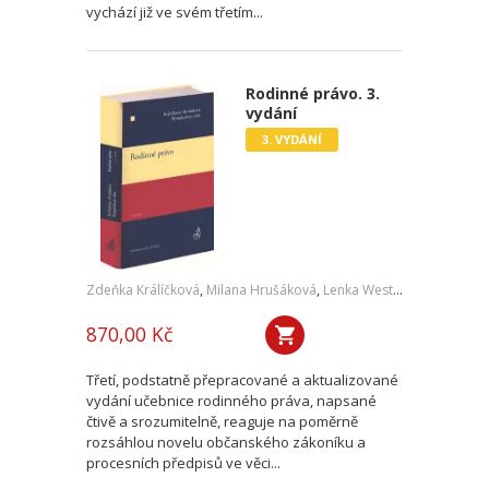
vychází již ve svém třetím...
Rodinné právo. 3.
vydání
3. VYDÁNÍ
Zdeňka Králíčková
,
Milana Hrušáková
,
Lenka Westphalová
,
a kol.
870,00 Kč
Třetí, podstatně přepracované a aktualizované
vydání učebnice rodinného práva, napsané
čtivě a srozumitelně, reaguje na poměrně
rozsáhlou novelu občanského zákoníku a
procesních předpisů ve věci...