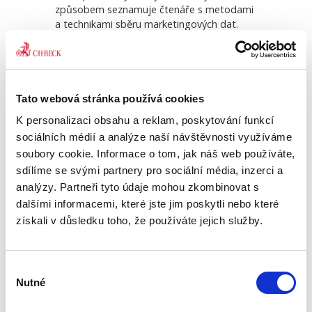
způsobem seznamuje čtenáře s metodami
a technikami sběru marketingových dat.
Klíčová část se zabývá metodikou tvorby
výběrových souborů. Jsou popsány a
vysvětleny postupy aplikace náhodného
výběru, systematického, kvótního a
stratifikovaného výběru. Je ukázáno, jak v
Tato webová stránka používá cookies
reálném marketingovém prostředí tyto
K personalizaci obsahu a reklam, poskytování funkcí
znalosti aplikovat. Jsou také přiblíženy
sociálních médií a analýze naší návštěvnosti využíváme
základní principy pro vytvoření dotazníku,
soubory cookie. Informace o tom, jak náš web používáte,
jsou uvedeny typy otázek a způsob jejich
jazykové a logicky správné formulace.
sdílíme se svými partnery pro sociální média, inzerci a
Stranou nezůstává ani metoda sběru
analýzy. Partneři tyto údaje mohou zkombinovat s
informací prostřednictvím pozorování a
dalšími informacemi, které jste jim poskytli nebo které
experimentu. Pozornost je věnována i
získali v důsledku toho, že používáte jejich služby.
výzkumům kvalitativním. Je vysvětlen proces
rekrutace respondentů, příprava scénáře
pro kvalitativní rozhovor, zásady vedení
Výběr
skupinové diskuze i individuálního
Nutné
souhlasu
rozhovoru. Jsou objasněny techniky, které
se pro získání kvalitativního typu informací