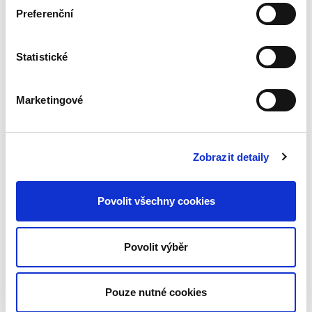
používají. Přiblíženy jsou také moderní
Preferenční
metody získávání primárních informací
založené na pokročilejších technologiích,
např. neuromarketing či face tracking.
Statistické
Na závěr jsou stručně zmíněny také národní
výzkumné projekty „Maloobchodní audit“,
„Panel domácností“ a měření sledovanosti
Marketingové
médií, s cílem vysvětlit jejich praktické
uplatnění a využití výsledků v marketingové
praxi. Poslední kapitola se zabývá etikou v
marketingovém výzkumu.
Zobrazit detaily
K jednotlivým pasážím jsou přiřazeny i
reálné příklady z výzkumné praxe.
Povolit všechny cookies
Rámcový obsah
1. Marketing a marketingový výzkum
2. Fáze a účastníci marketingového
Povolit výběr
výzkumu
3. Základní členění dat
4. Kvantitativní výzkum formou dotazování
Pouze nutné cookies
5. Kvalitativní výzkum
6. Další metody sběru primárních dat