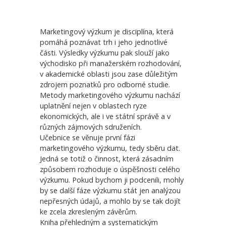
Marketingový výzkum je disciplína, která
pomáhá poznávat trh i jeho jednotlivé
části. Výsledky výzkumu pak slouží jako
východisko při manažerském rozhodování,
Mezinárodní marketing
Spot
v akademické oblasti jsou zase důležitým
zdrojem poznatků pro odborné studie.
Metody marketingového výzkumu nachází
390,00 Kč
650
uplatnění nejen v oblastech ryze
ekonomických, ale i ve státní správě a v
různých zájmových sdruženích.
Učebnice se věnuje první fázi
marketingového výzkumu, tedy sběru dat.
Jedná se totiž o činnost, která zásadním
způsobem rozhoduje o úspěšnosti celého
výzkumu. Pokud bychom ji podcenili, mohly
by se další fáze výzkumu stát jen analýzou
nepřesných údajů, a mohlo by se tak dojít
ke zcela zkresleným závěrům.
Kniha přehledným a systematickým