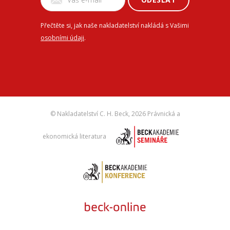
Přečtěte si, jak naše nakladatelství nakládá s Vašimi
osobními údaji
.
© Nakladatelství C. H. Beck,
2026 Právnická a
ekonomická literatura