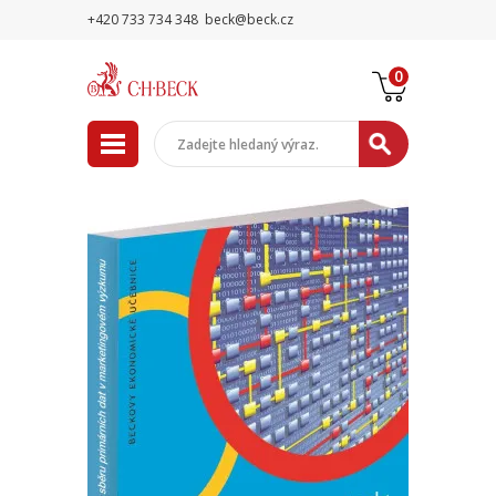
+420 733 734 348
beck@beck.cz
0