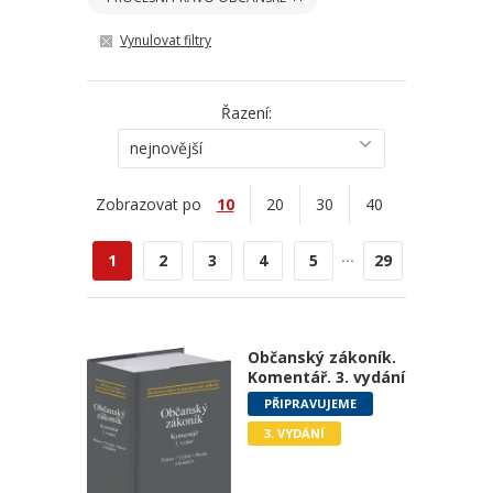
Vynulovat filtry
Řazení:
nejnovější
Zobrazovat po
10
20
30
40
...
1
2
3
4
5
29
Občanský zákoník.
Komentář. 3. vydání
PŘIPRAVUJEME
3. VYDÁNÍ