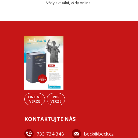
Vždy aktuální, vždy online.
ONLINE
PDF
VERZE
VERZE
KONTAKTUJTE NÁS
733 734 348
beck@beck.cz