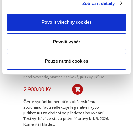
podrobný...
Zobrazit detaily
Povolit všechny cookies
Občanský soudní
řád. Komentář. 4.
vydání
Povolit výběr
NOVINKA
4. VYDÁNÍ
Pouze nutné cookies
Karel Svoboda
,
Martina Kasíková
,
Jiří Levý
,
Jiří Doležílek
,
a kol.
2 900,00 Kč
Čtvrté vydání komentáře k občanskému
soudnímu řádu reflektuje legislativní vývoj i
judikaturu za období od předchozího vydání.
Text vychází ze stavu právní úpravy k 1. 9. 2026.
Komentář klade...