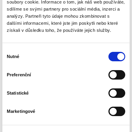
právo kybernetické bezpečnosti. Po výkladu
soubory cookie. Informace o tom, jak náš web používáte,
věnovanému početným unijním předpisům v
sdílíme se svými partnery pro sociální média, inzerci a
této oblasti se kniha...
analýzy. Partneři tyto údaje mohou zkombinovat s
dalšími informacemi, které jste jim poskytli nebo které
získali v důsledku toho, že používáte jejich služby.
ZÁKON O
REZERVÁCH PRO
ZJIŠTĚNÍ ZÁKLADU
DANĚ Z PŘÍJMŮ
Výběr
zákon s
Nutné
souhlasu
poznámkami a
judikaturou
NOVINKA
Preferenční
Vladimír Pelc
Statistické
690,00 Kč
Komentář k zákonu č. 593/1992 Sb., o rezervách
Marketingové
pro zjištění základu daně z příjmů, přináší
praktický a aktuální výklad jedné z klíčových
oblastí daňového práva. Publikace propojuje