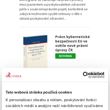
mezi pacientem a poskytovatelem zdravotní
péče v soukromoprávním pojetí, konkrétně se
zabývá možnostmi využití smlouvy o díle v
oblasti poskytování zdravotní...
Právo kybernetické
bezpečnosti EU ve
světle nové právní
úpravy ČR
NOVINKA
Martin Janků
,
Pavel Mates
,
Vladimír Smejkal
690,00 Kč
Tato webová stránka používá cookies
K personalizaci obsahu a reklam, poskytování funkcí
Cílem publikace je přiblížit obsah právní úpravy
sociálních médií a analýze naší návštěvnosti využíváme
fungování IT systémů a sítí nazývané jako