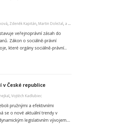
čková
,
Zdeněk Kapitán
,
Martin Doležal
,
a kol.
dstavuje veřejnoprávní zásah do
čanů. Zákon o sociálně-právní
je, které orgány sociálně-právní...
í v České republice
mejkal
,
Vojtěch Kadlubiec
neboli pružnými a efektivními
 se o nové aktuální trendy v
ynamickým legislativním vývojem....