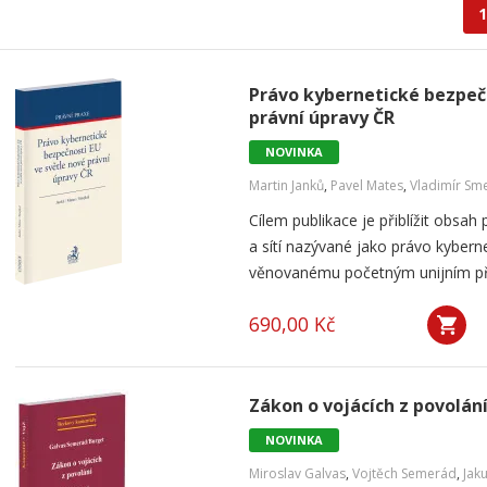
1
Právo kybernetické bezpečn
právní úpravy ČR
NOVINKA
Martin Janků
,
Pavel Mates
,
Vladimír Sme
Cílem publikace je přiblížit obsa
a sítí nazývané jako právo kybern
věnovanému početným unijním před
690,00 Kč
Zákon o vojácích z povolán
NOVINKA
Miroslav Galvas
,
Vojtěch Semerád
,
Jak