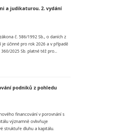
 a judikaturou. 2. vydání
 zákona č. 586/1992 Sb., o daních z
 je účinné pro rok 2026 a v případě
60/2025 Sb. platné též pro...
ování podniků z pohledu
hového financování v porovnání s
itálu významně ovlivňuje
é struktuře dluhu a kapitálu.