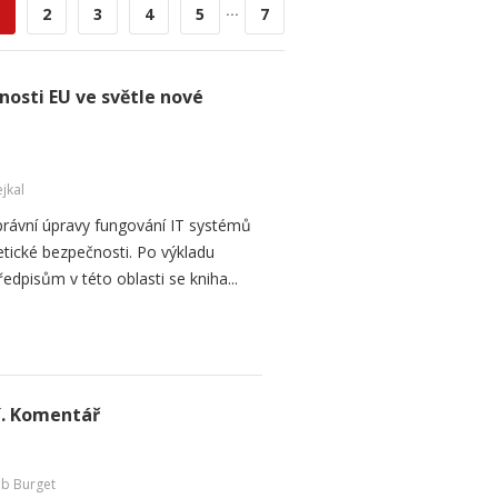
...
2
3
4
5
7
osti EU ve světle nové
jkal
h právní úpravy fungování IT systémů
etické bezpečnosti. Po výkladu
pisům v této oblasti se kniha...
í. Komentář
ub Burget