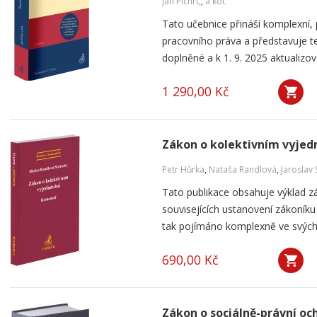
Jan Pichrt,
,
a kol.
Tato učebnice přináší komplexní, 
pracovního práva a představuje te
doplněné a k 1. 9. 2025 aktualizova
1 290,00 Kč
Zákon o kolektivním vyjed
Petr Hůrka
,
Nataša Randlová
,
Jaroslav 
Tato publikace obsahuje výklad z
souvisejících ustanovení zákoníku 
tak pojímáno komplexně ve svých 
690,00 Kč
Zákon o sociálně-právní och