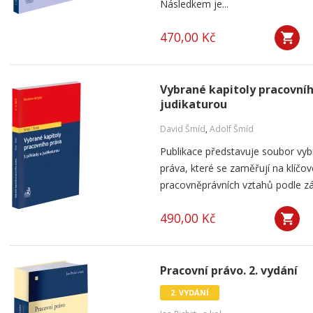
Následkem je...
470,00 Kč
Vybrané kapitoly pracovního
judikaturou
David Šmíd
,
Adolf Šmíd
Publikace představuje soubor vybr
práva, které se zaměřují na klíčové
pracovněprávních vztahů podle záko
490,00 Kč
Pracovní právo. 2. vydání
2. VYDÁNÍ