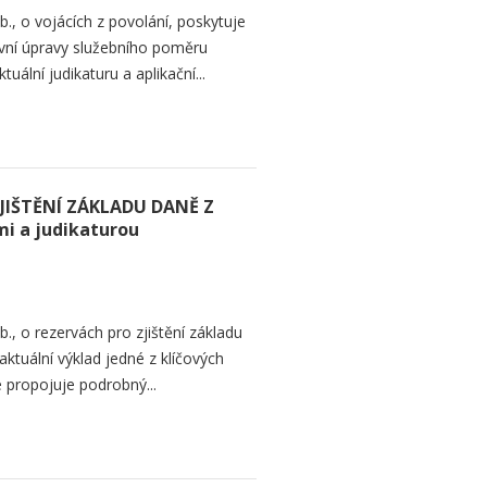
., o vojácích z povolání, poskytuje
ávní úpravy služebního poměru
uální judikaturu a aplikační...
JIŠTĚNÍ ZÁKLADU DANĚ Z
i a judikaturou
, o rezervách pro zjištění základu
aktuální výklad jedné z klíčových
 propojuje podrobný...