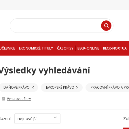
UČEBNICE
EKONOMICKÉ TITULY
ČASOPISY
BECK-ONLINE
BECK-NOXTUA
Výsledky vyhledávání
DAŇOVÉ PRÁVO
EVROPSKÉ PRÁVO
PRACOVNÍ PRÁVO A PR
Vynulovat filtry
Řazení:
nejnovější
Zo