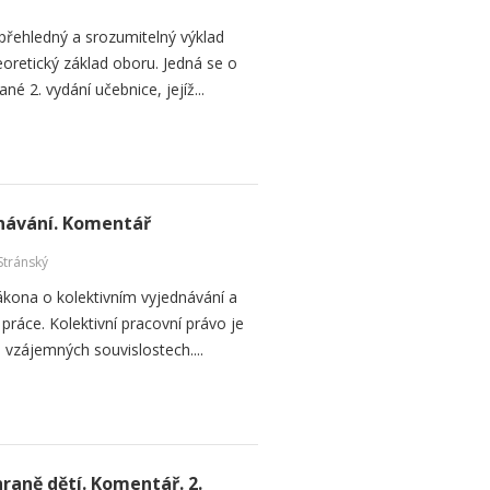
přehledný a srozumitelný výklad
oretický základ oboru. Jedná se o
né 2. vydání učebnice, jejíž...
návání. Komentář
Stránský
ákona o kolektivním vyjednávání a
práce. Kolektivní pracovní právo je
vzájemných souvislostech....
raně dětí. Komentář. 2.