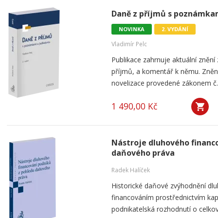
Daně z příjmů s poznámkami
NOVINKA
2. VYDÁNÍ
Vladimír Pelc
Publikace zahrnuje aktuální znění
příjmů, a komentář k němu. Znění
novelizace provedené zákonem č. 3
1 490,00 Kč
Nástroje dluhového financ
daňového práva
Radek Halíček
Historické daňové zvýhodnění dlu
financováním prostřednictvím kap
podnikatelská rozhodnutí o celkov