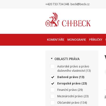
+420 733 734 348
beck@beck.cz
KOMENTÁŘE
MONOGRAFIE
PŘÍRUČKY
OBLASTI PRÁVA
Autorské právo a právo
duševního vlastnictví
(13)
Daňové právo
(13)
Evropské právo
(23)
Finanční právo
(29)
Mezinárodní právo
(23)
Občanské právo
(134)