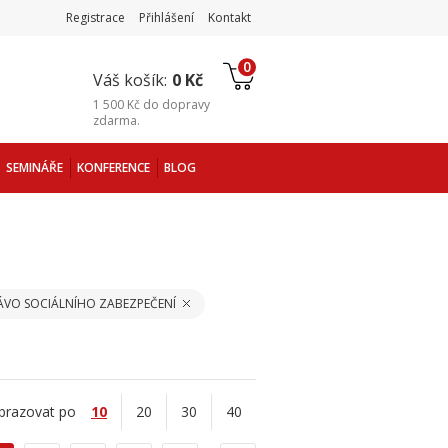
Registrace
Přihlášení
Kontakt
0
Váš košík:
0 Kč
1 500 Kč
do
dopravy
zdarma
.
SEMINÁŘE
KONFERENCE
BLOG
ÁVO SOCIÁLNÍHO ZABEZPEČENÍ
brazovat po
10
20
30
40