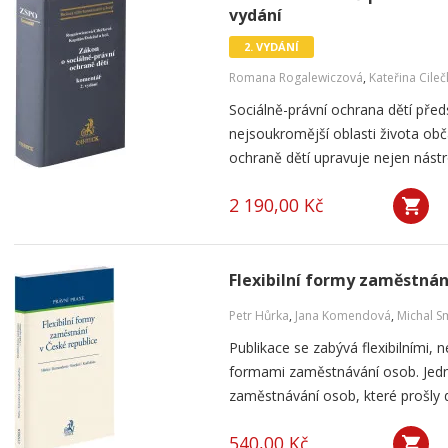
vydání
2. VYDÁNÍ
Romana Rogalewiczová
,
Kateřina Cile
Sociálně-právní ochrana dětí pře
nejsoukromější oblasti života ob
ochraně dětí upravuje nejen nástro
2 190,00 Kč
Flexibilní formy zaměstnán
Petr Hůrka
,
Jana Komendová
,
Michal S
Publikace se zabývá flexibilními, 
formami zaměstnávání osob. Jedná
zaměstnávání osob, které prošly d
540,00 Kč