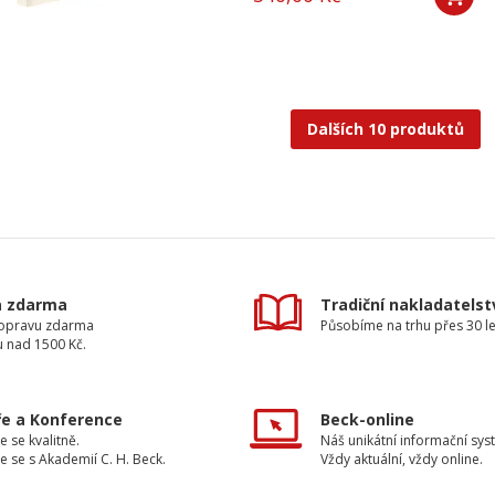
Dalších 10 produktů
a zdarma
Tradiční nakladatelst
dopravu zdarma
Působíme na trhu přes 30 le
u nad 1500 Kč.
e a Konference
Beck-online
e se kvalitně.
Náš unikátní informační sys
e se s Akademií C. H. Beck.
Vždy aktuální, vždy online.