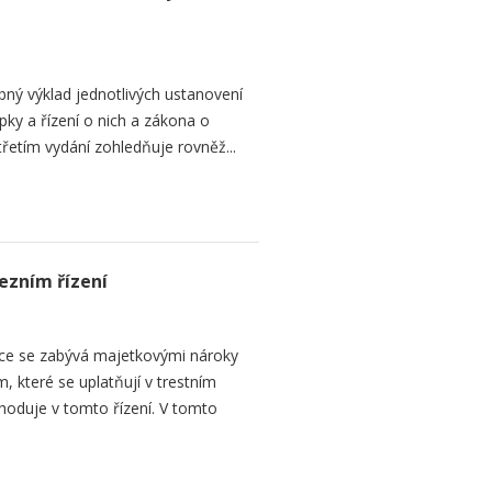
ný výklad jednotlivých ustanovení
ky a řízení o nich a zákona o
řetím vydání zohledňuje rovněž...
ezním řízení
ce se zabývá majetkovými nároky
 které se uplatňují v trestním
zhoduje v tomto řízení. V tomto