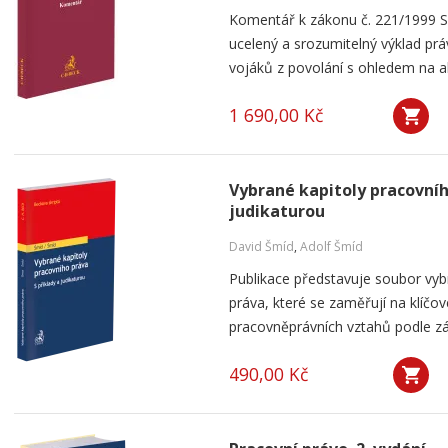
Komentář k zákonu č. 221/1999 Sb
ucelený a srozumitelný výklad pr
vojáků z povolání s ohledem na akt
1 690,00 Kč
Vybrané kapitoly pracovního
judikaturou
David Šmíd
,
Adolf Šmíd
Publikace představuje soubor vybr
práva, které se zaměřují na klíčové
pracovněprávních vztahů podle záko
490,00 Kč