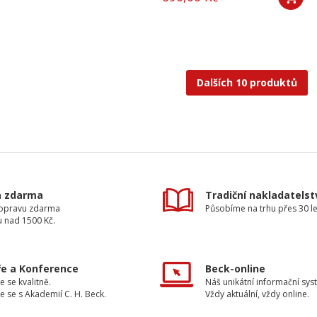
Dalších 10 produktů
a zdarma
Tradiční nakladatelst
dopravu zdarma
Působíme na trhu přes 30 le
u nad 1500 Kč.
e a Konference
Beck-online
e se kvalitně.
Náš unikátní informační sys
e se s Akademií C. H. Beck.
Vždy aktuální, vždy online.