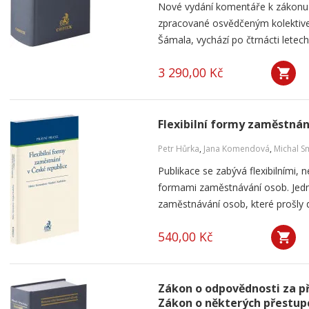
Nové vydání komentáře k zákonu 
zpracované osvědčeným kolektive
Šámala, vychází po čtrnácti letec
3 290,00 Kč
Flexibilní formy zaměstnán
Petr Hůrka
,
Jana Komendová
,
Michal S
Publikace se zabývá flexibilními, 
formami zaměstnávání osob. Jedná
zaměstnávání osob, které prošly d
540,00 Kč
Zákon o odpovědnosti za pře
Zákon o některých přestupc