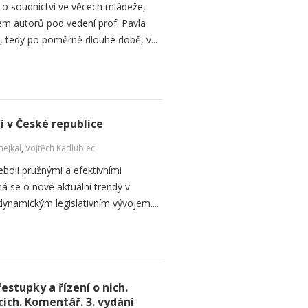
o soudnictví ve věcech mládeže,
m autorů pod vedení prof. Pavla
h, tedy po poměrně dlouhé době, v...
í v České republice
mejkal
,
Vojtěch Kadlubiec
neboli pružnými a efektivními
 se o nové aktuální trendy v
ynamickým legislativním vývojem....
stupky a řízení o nich.
ích. Komentář. 3. vydání