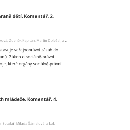
raně dětí. Komentář. 2.
čková
,
Zdeněk Kapitán
,
Martin Doležal
,
a kol.
dstavuje veřejnoprávní zásah do
čanů. Zákon o sociálně-právní
je, které orgány sociálně-právní...
ch mládeže. Komentář. 4.
r Sotolář
,
Milada Šámalová
,
a kol.