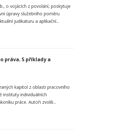
., o vojácích z povolání, poskytuje
ávní úpravy služebního poměru
uální judikaturu a aplikační...
 práva. S příklady a
aných kapitol z oblasti pracovního
 instituty individuálních
níku práce. Autoři zvolili...