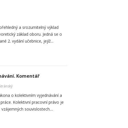
přehledný a srozumitelný výklad
oretický základ oboru. Jedná se o
né 2. vydání učebnice, jejíž...
návání. Komentář
Stránský
ákona o kolektivním vyjednávání a
práce. Kolektivní pracovní právo je
vzájemných souvislostech....