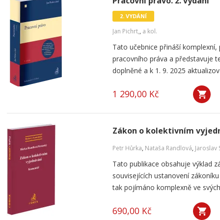
Pracovní právo. 2. vydání
2. VYDÁNÍ
Jan Pichrt,
,
a kol.
Tato učebnice přináší komplexní, 
pracovního práva a představuje te
doplněné a k 1. 9. 2025 aktualizova
1 290,00 Kč
Zákon o kolektivním vyjed
Petr Hůrka
,
Nataša Randlová
,
Jaroslav 
Tato publikace obsahuje výklad z
souvisejících ustanovení zákoníku 
tak pojímáno komplexně ve svých 
690,00 Kč