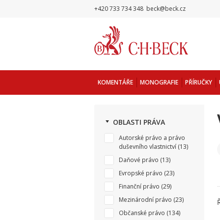
+420 733 734 348
beck@beck.cz
KOMENTÁŘE
MONOGRAFIE
PŘÍRUČKY
OBLASTI PRÁVA
Autorské právo a právo
duševního vlastnictví
(13)
Daňové právo
(13)
Evropské právo
(23)
Finanční právo
(29)
Mezinárodní právo
(23)
Občanské právo
(134)