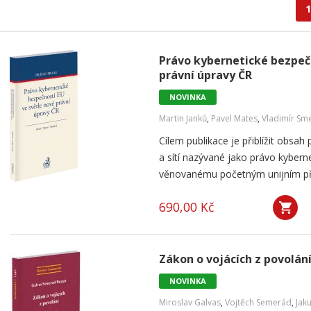
1
Právo kybernetické bezpečn
právní úpravy ČR
NOVINKA
Martin Janků
,
Pavel Mates
,
Vladimír Sme
Cílem publikace je přiblížit obsa
a sítí nazývané jako právo kybern
věnovanému početným unijním před
690,00 Kč
Zákon o vojácích z povolán
NOVINKA
Miroslav Galvas
,
Vojtěch Semerád
,
Jak