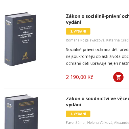
Zákon o sociálně-právní och
vydání
2. VYDÁNÍ
Romana Rogalewiczová
,
Kateřina Cile
Sociálně-právní ochrana dětí pře
nejsoukromější oblasti života ob
ochraně dětí upravuje nejen nástro
2 190,00 Kč
Zákon o soudnictví ve věce
vydání
4. VYDÁNÍ
Pavel Šámal
,
Helena Válková
,
Alexande