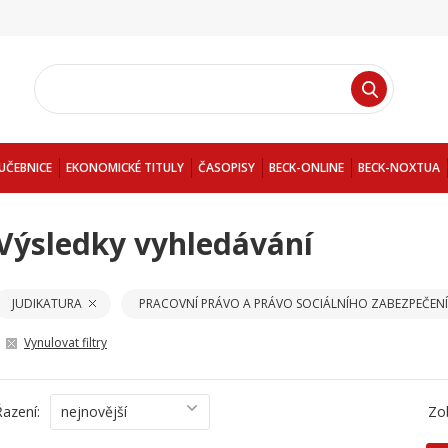
UČEBNICE
EKONOMICKÉ TITULY
ČASOPISY
BECK-ONLINE
BECK-NOXTUA
Výsledky vyhledávání
JUDIKATURA
PRACOVNÍ PRÁVO A PRÁVO SOCIÁLNÍHO ZABEZPEČENÍ
Vynulovat filtry
Řazení:
nejnovější
Zo