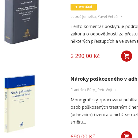
3. VYDÁNÍ
Luboš Jemelka
,
Pavel Vetešník
Tento komentář poskytuje podrob
zákona o odpovědnosti za přestup
některých přestupcích a ve svém t
2 290,00 Kč
Nároky poškozeného v adh
František Púry,
,
Petr Vojtek
Monograficky zpracovaná publika
osob poškozených trestným činem,
(adhezním) řízení a o nichž se ro
směru...
690,00 Kč