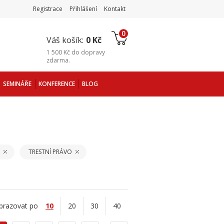
Registrace
Přihlášení
Kontakt
0
Váš košík:
0 Kč
1 500 Kč
do
dopravy
zdarma
.
SEMINÁŘE
KONFERENCE
BLOG
TRESTNÍ PRÁVO
brazovat po
10
20
30
40