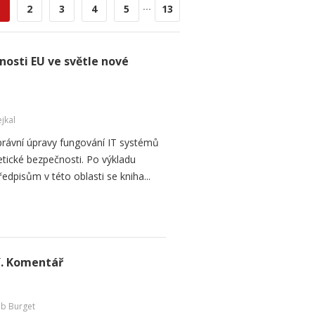
...
2
3
4
5
13
osti EU ve světle nové
jkal
h právní úpravy fungování IT systémů
etické bezpečnosti. Po výkladu
pisům v této oblasti se kniha...
í. Komentář
ub Burget