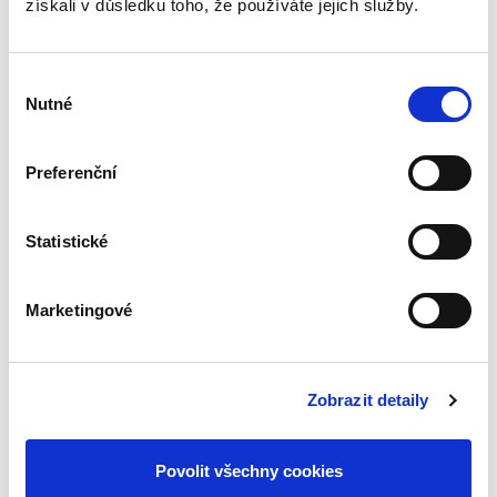
získali v důsledku toho, že používáte jejich služby.
Kniha byla
rozšířena o
nová témata
, jako
je například
účast státu v jiných
právnických osobách
,
odpovědnost při
Výběr
hospodaření s majetkem státu
,
Nutné
souhlasu
odborná péče
a
péče řádného
hospodáře
, p
říprava ke zvláštní části
Preferenční
úřednické zkoušky pro obor státní
služb
y „Hospodaření s majetkem státu a
jeho privatizace„ a o
další vybrané vzory
Statistické
dokumentů
, které jsou používány napříč
státní správou a
mohou posloužit
Marketingové
organizačním složkám státu a státním
organizacím
při každodenním plnění úkolů
v rámci jejich působnosti.
Zobrazit detaily
Detaily
Povolit všechny cookies