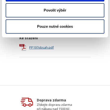
Objednací číslo:
PP197
ISBN:
978-80-7400-952-5
Povolit výběr
Vydání:
1.
Datum vydání:
08. 01. 2024
Typ publikace:
Příručky
Počet stran:
304
Pouze nutné cookies
Ke stažení
PP197obsah.pdf
Doprava zdarma
Získejte dopravu zdarma
při nákupu nad 1500 Kč.