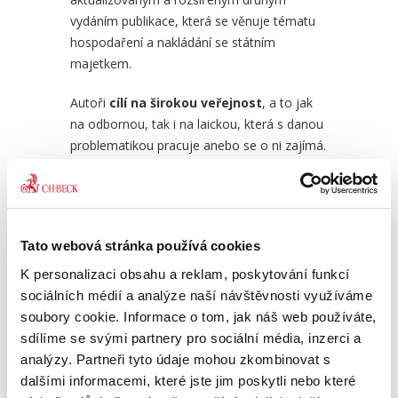
vydáním publikace, která se věnuje tématu
hospodaření a nakládání se státním
majetkem.
ách.
Zákon o kontrole. Komentář
Věcn
nemo
Autoři
cílí na širokou veřejnost
, a to jak
na odbornou, tak i na laickou, která s danou
990,00 Kč
690
problematikou pracuje anebo se o ni zajímá.
Pozorný čtenář nalezne v této publikaci
odpovědi na řadu otázek souvisejících s
problematikou hospodaření s majetkem
Tato webová stránka používá cookies
státu, například kdy by se mohlo jednat
o
porušení péče řádného hospodáře
, jak
K personalizaci obsahu a reklam, poskytování funkcí
správně stanovit výši kupní ceny
, za
sociálních médií a analýze naší návštěvnosti využíváme
kterou je majetek pro stát nabýván nebo
soubory cookie. Informace o tom, jak náš web používáte,
naopak pozbýván,
jak si mezi nestátními
sdílíme se svými partnery pro sociální média, inzerci a
subjekty stojí územní samosprávné
analýzy. Partneři tyto údaje mohou zkombinovat s
celky
i řadu dalších.
dalšími informacemi, které jste jim poskytli nebo které