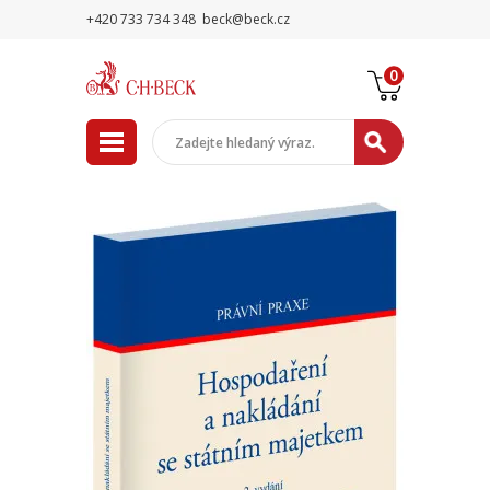
+420 733 734 348
beck@beck.cz
0