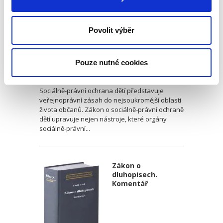
Povolit výběr
Romana Rogalewiczová
,
Kateřina Cilečková
,
Zdeněk Kapitán
,
Mart
Pouze nutné cookies
2 190,00 Kč
Sociálně-právní ochrana dětí představuje
veřejnoprávní zásah do nejsoukromější oblasti
života občanů. Zákon o sociálně-právní ochraně
dětí upravuje nejen nástroje, které orgány
sociálně-právní...
Zákon o
dluhopisech.
Komentář