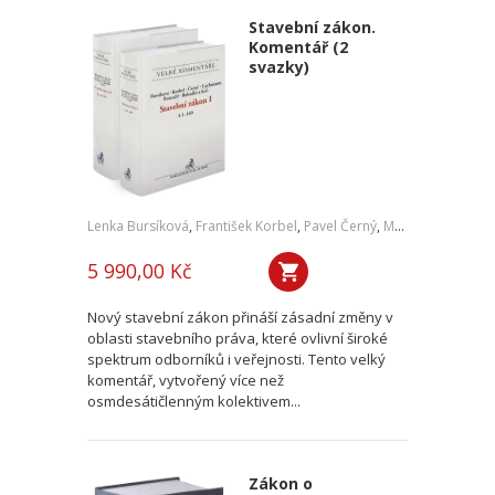
Stavební zákon.
Komentář (2
svazky)
Lenka Bursíková
,
František Korbel
,
Pavel Černý
,
Martin Lachmann
5 990,00 Kč
Nový stavební zákon přináší zásadní změny v
oblasti stavebního práva, které ovlivní široké
spektrum odborníků i veřejnosti. Tento velký
komentář, vytvořený více než
osmdesátičlenným kolektivem...
Zákon o