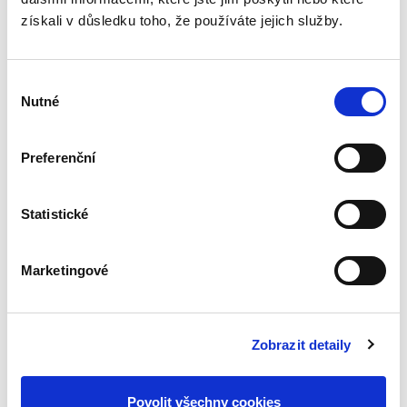
2. VYDÁNÍ
získali v důsledku toho, že používáte jejich služby.
Výběr
Nutné
souhlasu
Barbora Košinárová,
1 590,00 Kč
Preferenční
Publikace představuje ucelený výklad
Statistické
zákonných ustanovení s důrazem na aktuální
judikaturu a potřeby praxe. Druhé vydání
rovněž reflektuje novelizaci zákona
provedenou v souvislosti s nabytím...
Marketingové
Zákon o sociálně-
Zobrazit detaily
právní ochraně dětí.
Komentář. 2. vydání
2. VYDÁNÍ
Povolit všechny cookies