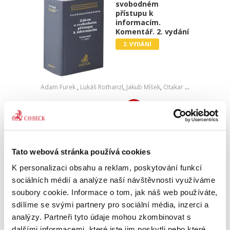
svobodném
přístupu k
informacím.
Komentář. 2. vydání
2. VYDÁNÍ
Adam Furek
,
Lukáš Rothanzl
,
Jakub Míšek
,
Otakar Ludvík
3 190,00 Kč
Komentář k zákonu o svobodném přístupu k
informacím (a jeho prováděcím předpisům),
navazuje na úspěšné a v aplikační praxi
Tato webová stránka používá cookies
oblíbené první vydání z roku 2016 a jemu
K personalizaci obsahu a reklam, poskytování funkcí
předcházející dvě vydání v dnes...
sociálních médií a analýze naší návštěvnosti využíváme
soubory cookie. Informace o tom, jak náš web používáte,
sdílíme se svými partnery pro sociální média, inzerci a
Zákon o pozemních
komunikacích.
analýzy. Partneři tyto údaje mohou zkombinovat s
Komentář. 2. vydání
dalšími informacemi, které jste jim poskytli nebo které