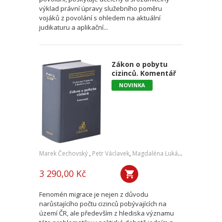
výklad právní úpravy služebního poměru
vojáků z povolání s ohledem na aktuální
judikaturu a aplikační...
Zákon o pobytu
cizinců. Komentář
NOVINKA
Marek Čechovský
,
Petr Václavek
,
Magdaléna Lukášová
,
Tereza Ve
3 290,00 Kč
Fenomén migrace je nejen z důvodu
narůstajícího počtu cizinců pobývajících na
území ČR, ale především z hlediska významu