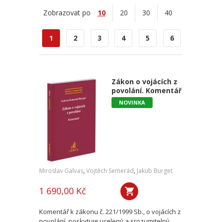
Zobrazovat po
10
20
30
40
1
2
3
4
5
6
Zákon o vojácích z
povolání. Komentář
NOVINKA
Miroslav Galvas
,
Vojtěch Semerád
,
Jakub Burget
1 690,00 Kč
Komentář k zákonu č. 221/1999 Sb., o vojácích z
povolání, poskytuje ucelený a srozumitelný