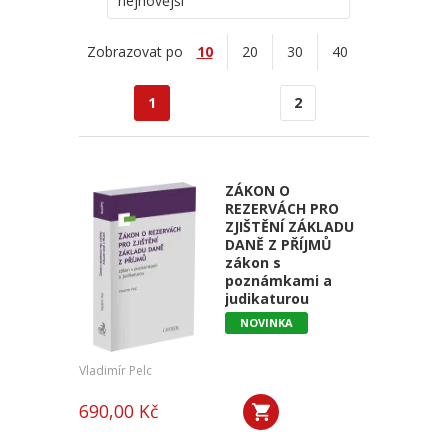
nejnovější
Zobrazovat po
10
20
30
40
1
2
ZÁKON O
REZERVÁCH PRO
ZJIŠTĚNÍ ZÁKLADU
DANĚ Z PŘÍJMŮ
zákon s
poznámkami a
judikaturou
NOVINKA
Vladimír Pelc
690,00 Kč