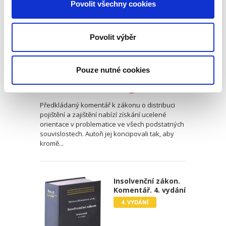
Povolit všechny cookies
Povolit výběr
Jan Ježdík
,
Jiří Beran
,
Lenka Pěnčíková
Pouze nutné cookies
1 290,00 Kč
Předkládaný komentář k zákonu o distribuci
pojištění a zajištění nabízí získání ucelené
orientace v problematice ve všech podstatných
souvislostech. Autoři jej koncipovali tak, aby
kromě...
Insolvenční zákon.
Komentář. 4. vydání
4. VYDÁNÍ