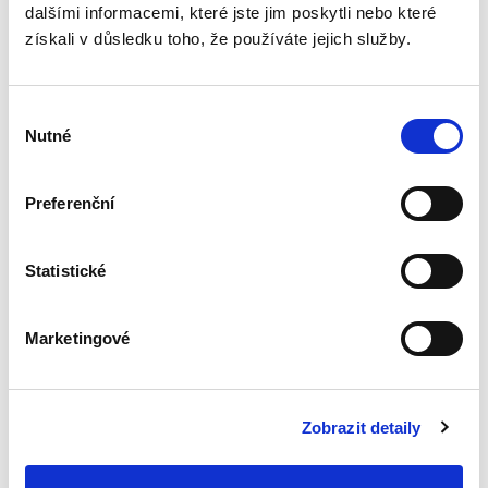
dalšími informacemi, které jste jim poskytli nebo které
5. VYDÁNÍ
získali v důsledku toho, že používáte jejich služby.
Výběr
Nutné
souhlasu
Ondřej Lichnovský
,
Roman Ondrýsek
,
a kol.
Preferenční
2 290,00 Kč
Správu daní lze za více jak 10 let od účinnosti
Statistické
DŘ označit již za ustálenou oblast. Výklad
daňového řádu je dnes jen výjimečně
předmětem významnějších judikatorních
Marketingové
zásahů a změn. Judikatura k...
Zobrazit detaily
Zákon o distribuci
pojištění a zajištění.
Komentář