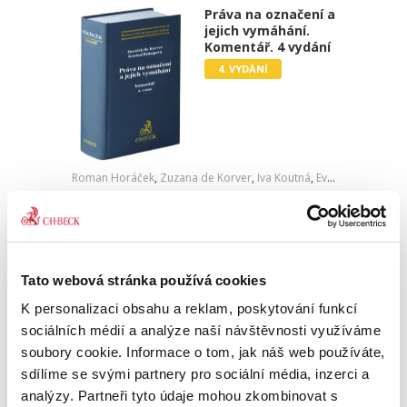
Práva na označení a
jejich vymáhání.
Komentář. 4 vydání
4. VYDÁNÍ
Roman Horáček
,
Zuzana de Korver
,
Iva Koutná
,
Eva Biskupová
1 790,00 Kč
Čtvrté vydání známého komentáře zcela
změnilo obsah, zejména s ohledem na
Tato webová stránka používá cookies
rozsáhlou novelu zákona o ochranných
známkách a vývoj v oblasti práva k označení
K personalizaci obsahu a reklam, poskytování funkcí
původu a zeměpisným označením. V textu...
sociálních médií a analýze naší návštěvnosti využíváme
soubory cookie. Informace o tom, jak náš web používáte,
sdílíme se svými partnery pro sociální média, inzerci a
Daňový řád.
analýzy. Partneři tyto údaje mohou zkombinovat s
Komentář. 5. vydání