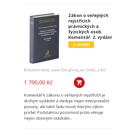
Zákon o veřejných
rejstřících
právnických a
fyzických osob.
Komentář. 2. vydání
2. VYDÁNÍ
Bohumil Havel
,
Ivana Štenglová
,
Jan Dědič
,
a kol.
1 790,00 Kč
Komentář k zákonu o veřejných rejstřících je
druhým vydáním a sleduje nejen interpretační
posuny, ale také řadu novel, kterými zákon
prošel. Podstatnou pozornost proto věnuje
nejen obecným otázkám...