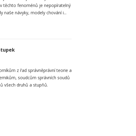
liv těchto fenoménů je nepopíratelný
naše návyky, modely chování i...
stupek
orníkům z řad správněprávní teorie a
demikům, soudcům správních soudů
ů všech druhů a stupňů.