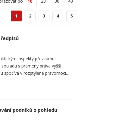
brazovat po
10
20
30
40
1
2
3
4
5
předpisů
raktickými aspekty přezkumu
ch souladu s prameny práva vyšší
mu spočívá v rozptýlené pravomoci...
ování podniků z pohledu