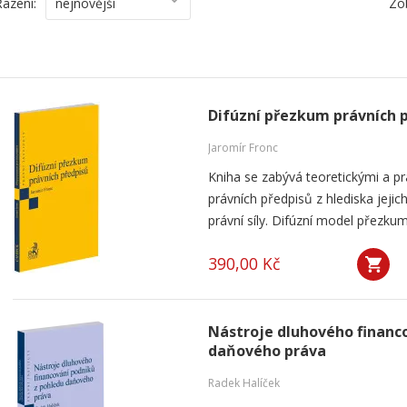
Řazení:
nejnovější
Zo
Difúzní přezkum právních 
Jaromír Fronc
Kniha se zabývá teoretickými a p
právních předpisů z hlediska jeji
právní síly. Difúzní model přezku
390,00 Kč
Nástroje dluhového financ
daňového práva
Radek Halíček