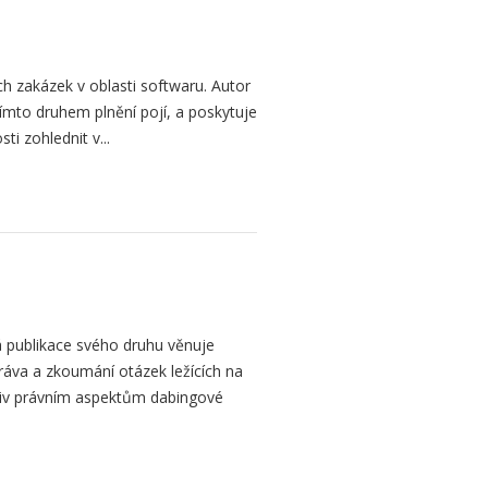
h zakázek v oblasti softwaru. Autor
 tímto druhem plnění pojí, a poskytuje
ti zohlednit v...
 publikace svého druhu věnuje
ráva a zkoumání otázek ležících na
liv právním aspektům dabingové