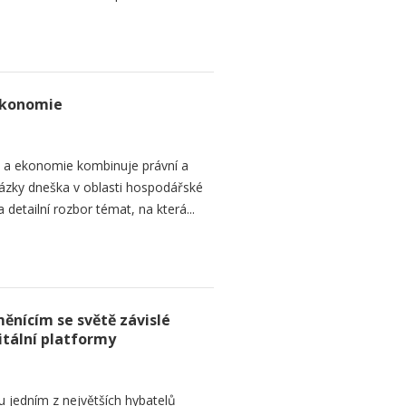
ekonomie
o a ekonomie kombinuje právní a
ázky dneška v oblasti hospodářské
 detailní rozbor témat, na která...
ěnícím se světě závislé
itální platformy
ou jedním z největších hybatelů