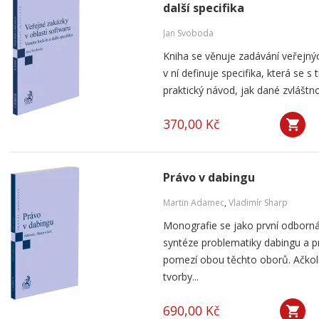
další specifika
Jan Svoboda
Kniha se věnuje zadávání veřejnýc
v ní definuje specifika, která se s
praktický návod, jak dané zvláštnos
370,00 Kč
Právo v dabingu
Martin Adamec
,
Vladimír Sharp
Monografie se jako první odborná
syntéze problematiky dabingu a p
pomezí obou těchto oborů. Ačko
tvorby...
690,00 Kč