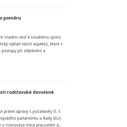
ho poměru
e snadno vést k soudnímu sporu.
tický výklad všech aspektů, které s
 postupy při zdánlivém a
sti rodičovské dovolené
é právní úpravy s požadavky čl. 5
Evropského parlamentu a Rady (EU)
 o rovnováze mezi pracovním a...