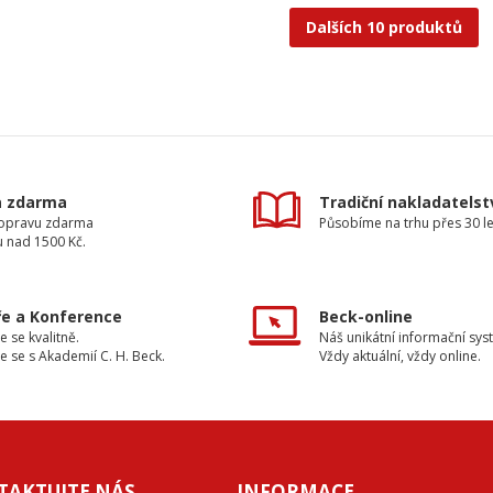
Dalších 10 produktů
a zdarma
Tradiční nakladatelst
dopravu zdarma
Působíme na trhu přes 30 le
u nad 1500 Kč.
e a Konference
Beck-online
e se kvalitně.
Náš unikátní informační sys
e se s Akademií C. H. Beck.
Vždy aktuální, vždy online.
TAKTUJTE NÁS
INFORMACE