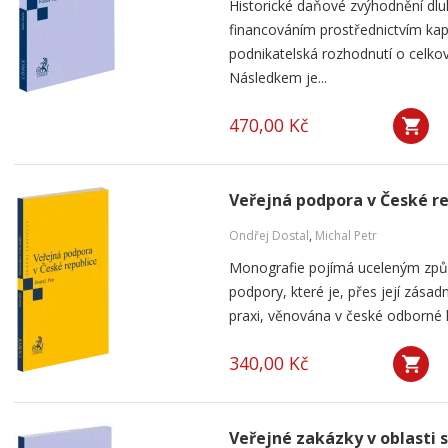
Historické daňové zvýhodnění dlu
financováním prostřednictvím kap
podnikatelská rozhodnutí o celkov
Následkem je...
470,00 Kč
Veřejná podpora v České r
Ondřej Dostal
,
Michal Petr
Monografie pojímá uceleným způ
podpory, které je, přes její zása
praxi, věnována v české odborné li
340,00 Kč
Veřejné zakázky v oblasti 