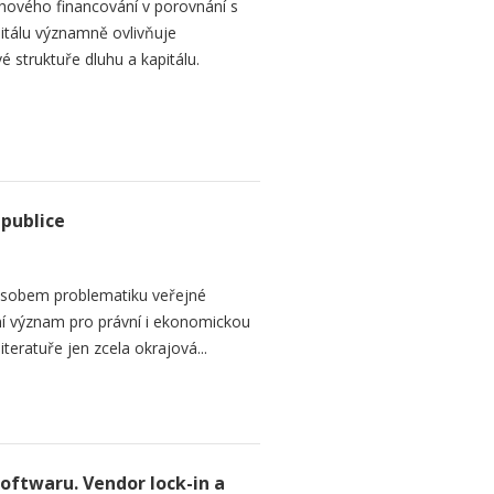
hového financování v porovnání s
itálu významně ovlivňuje
é struktuře dluhu a kapitálu.
epublice
sobem problematiku veřejné
dní význam pro právní i ekonomickou
teratuře jen zcela okrajová...
softwaru. Vendor lock-in a