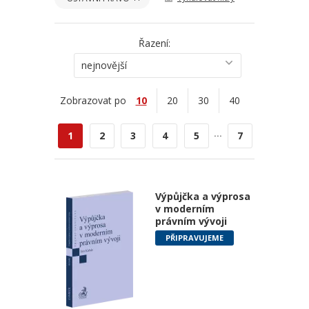
Řazení:
nejnovější
Zobrazovat po
10
20
30
40
...
1
2
3
4
5
7
Výpůjčka a výprosa
v moderním
právním vývoji
PŘIPRAVUJEME