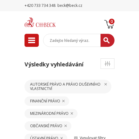
+420 733 734 348
beck@beck.cz
0
Výsledky vyhledávání
AUTORSKÉ PRÁVO A PRÁVO DUŠEVNÍHO
VLASTNICTVÍ
FINANČNÍ PRÁVO
MEZINÁRODNÍ PRÁVO
OBČANSKÉ PRÁVO
Vynulovat filtry
ÚSTAVNÍ PRÁVO