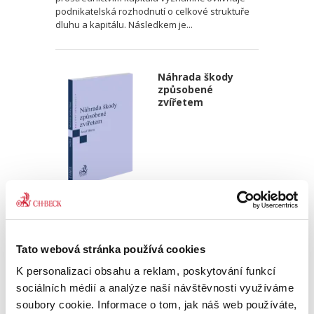
podnikatelská rozhodnutí o celkové struktuře
dluhu a kapitálu. Následkem je...
Náhrada škody
způsobené
zvířetem
Josef Bártů
390,00 Kč
Tato webová stránka používá cookies
Publikace pojednává o předpokladech vzniku
K personalizaci obsahu a reklam, poskytování funkcí
povinnosti nahradit újmu způsobenou zvířetem
podle § 2933 až 2935 ObčZ. Nejde ale pouze o
sociálních médií a analýze naší návštěvnosti využíváme
ryzí teorii, v knize čtenář nalezne srozumitelná
soubory cookie. Informace o tom, jak náš web používáte,