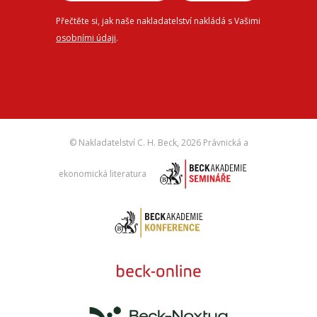
Přečtěte si, jak naše nakladatelství nakládá s Vašimi
osobními údaji
.
© Nakladatelství C. H. Beck,
2026 Právnická a
ekonomická literatura