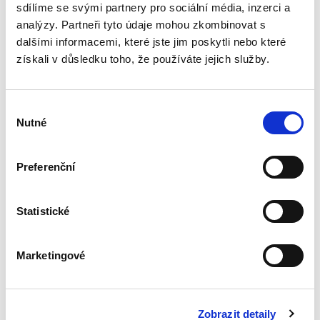
řešení...
sdílíme se svými partnery pro sociální média, inzerci a
analýzy. Partneři tyto údaje mohou zkombinovat s
dalšími informacemi, které jste jim poskytli nebo které
Nepominutelný
získali v důsledku toho, že používáte jejich služby.
dědic a jeho
vydědění
Výběr
Nutné
souhlasu
Preferenční
Iveta Vankátová
340,00 Kč
Statistické
Nová monografie se věnuje problematice
nepominutelného dědice, jeho vydědění a
Marketingové
opominutí, což jsou témata, která se po přijetí
nového občanského zákoníku v roce 2014 stala
mimořádně aktuální v...
Zobrazit detaily