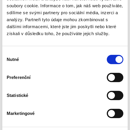
povinnosti nahradit újmu způsobenou zvířetem
soubory cookie. Informace o tom, jak náš web používáte,
podle § 2933 až 2935 ObčZ. Nejde ale pouze o
sdílíme se svými partnery pro sociální média, inzerci a
ryzí teorii, v knize čtenář nalezne srozumitelná
řešení...
analýzy. Partneři tyto údaje mohou zkombinovat s
dalšími informacemi, které jste jim poskytli nebo které
získali v důsledku toho, že používáte jejich služby.
Mediace. Ohlédnutí
po deseti letech
Výběr
Nutné
souhlasu
Preferenční
Jan Jaroš
Statistické
470,00 Kč
Marketingové
Předkládaná kniha není typickou publikací o
české mediaci. Čtenář v ní nenalezne obvyklé
kapitoly věnující se historickému vývoji