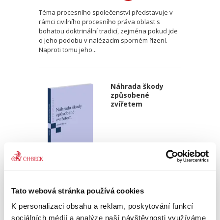
Téma procesního společenství představuje v
rámci civilního procesního práva oblast s
bohatou doktrinální tradicí, zejména pokud jde
o jeho podobu v nalézacím sporném řízení.
Naproti tomu jeho...
Náhrada škody
způsobené
zvířetem
Josef Bártů
Tato webová stránka používá cookies
390,00 Kč
K personalizaci obsahu a reklam, poskytování funkcí
Publikace pojednává o předpokladech vzniku
sociálních médií a analýze naší návštěvnosti využíváme