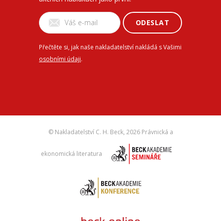
ODESLAT
Přečtěte si, jak naše nakladatelství nakládá s Vašimi
osobními údaji
.
© Nakladatelství C. H. Beck,
2026 Právnická a
ekonomická literatura