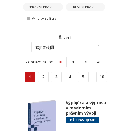
SPRÁVNÍ PRÁVO
TRESTNÍ PRÁVO
Vynulovat filtry
Řazení:
nejnovější
Zobrazovat po
10
20
30
40
...
1
2
3
4
5
10
Výpůjčka a výprosa
v moderním
právním vývoji
PŘIPRAVUJEME