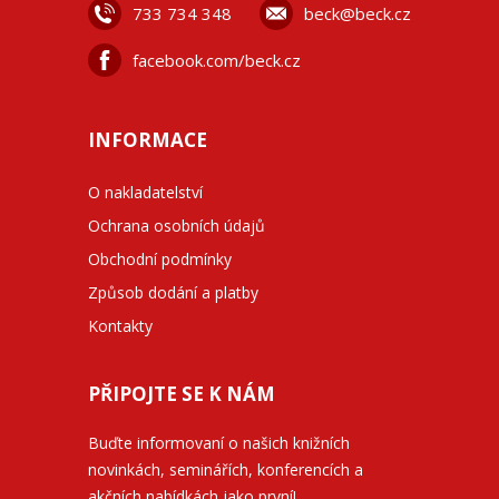
733 734 348
beck@beck.cz
facebook.com/beck.cz
INFORMACE
O nakladatelství
Ochrana osobních údajů
Obchodní podmínky
Způsob dodání a platby
Kontakty
PŘIPOJTE SE K NÁM
Buďte informovaní o našich knižních
novinkách, seminářích, konferencích a
akčních nabídkách jako první!