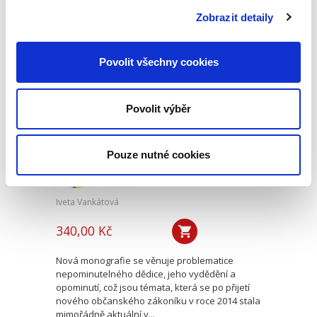
mediace, jejímu začlenění mezi alternativními
Zobrazit detaily
způsoby řešení sporů,...
Povolit všechny cookies
Nepominutelný
dědic a jeho
vydědění
Povolit výběr
Pouze nutné cookies
Iveta Vankátová
340,00 Kč
Nová monografie se věnuje problematice
nepominutelného dědice, jeho vydědění a
opominutí, což jsou témata, která se po přijetí
nového občanského zákoníku v roce 2014 stala
mimořádně aktuální v...