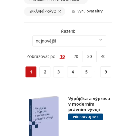
Vynulovat filtry
SPRÁVNÍ PRÁVO
Řazení:
nejnovější
Zobrazovat po
10
20
30
40
...
1
2
3
4
5
9
Výpůjčka a výprosa
v moderním
právním vývoji
PŘIPRAVUJEME