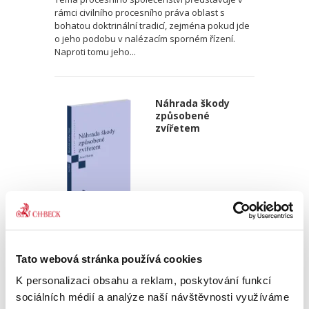
rámci civilního procesního práva oblast s
bohatou doktrinální tradicí, zejména pokud jde
o jeho podobu v nalézacím sporném řízení.
Naproti tomu jeho...
Náhrada škody
způsobené
zvířetem
Josef Bártů
390,00 Kč
Tato webová stránka používá cookies
K personalizaci obsahu a reklam, poskytování funkcí
Publikace pojednává o předpokladech vzniku
sociálních médií a analýze naší návštěvnosti využíváme
povinnosti nahradit újmu způsobenou zvířetem