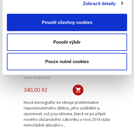
způsoby řešení sporů,...
Zobrazit detaily
Povolit všechny cookies
Nepominutelný
dědic a jeho
vydědění
Povolit výběr
Pouze nutné cookies
Iveta Vankátová
340,00 Kč
Nová monografie se věnuje problematice
nepominutelného dědice, jeho vydědění a
opominutí, což jsou témata, která se po přijetí
nového občanského zákoníku v roce 2014 stala
mimořádně aktuální v...