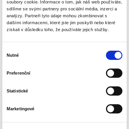
podle § 2933 až 2935 ObčZ. Nejde ale pouze o
soubory cookie. Informace o tom, jak náš web používáte,
ryzí teorii, v knize čtenář nalezne srozumitelná
sdílíme se svými partnery pro sociální média, inzerci a
řešení...
analýzy. Partneři tyto údaje mohou zkombinovat s
dalšími informacemi, které jste jim poskytli nebo které
získali v důsledku toho, že používáte jejich služby.
Mediace. Ohlédnutí
po deseti letech
Výběr
Nutné
souhlasu
Preferenční
Jan Jaroš
Statistické
470,00 Kč
Předkládaná kniha není typickou publikací o
Marketingové
české mediaci. Čtenář v ní nenalezne obvyklé
kapitoly věnující se historickému vývoji
mediace, jejímu začlenění mezi alternativními