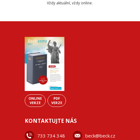
Vždy aktuální, vždy online.
ONLINE
PDF
VERZE
VERZE
KONTAKTUJTE NÁS
733 734 348
beck@beck.cz