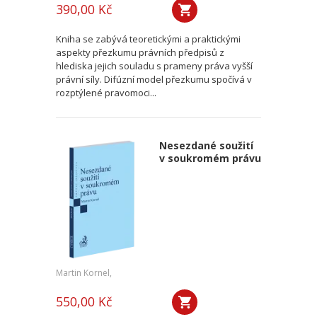
390,00 Kč
Kniha se zabývá teoretickými a praktickými
aspekty přezkumu právních předpisů z
hlediska jejich souladu s prameny práva vyšší
právní síly. Difúzní model přezkumu spočívá v
rozptýlené pravomoci...
Nesezdané soužití
v soukromém právu
Martin Kornel,
550,00 Kč