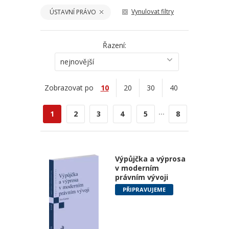
Vynulovat filtry
ÚSTAVNÍ PRÁVO
Řazení:
nejnovější
Zobrazovat po
10
20
30
40
...
1
2
3
4
5
8
Výpůjčka a výprosa
v moderním
právním vývoji
PŘIPRAVUJEME