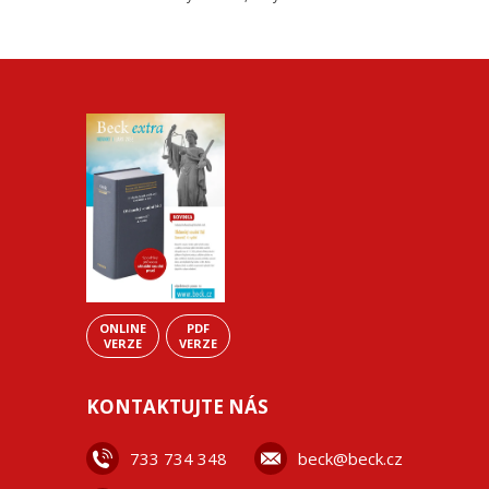
ONLINE
PDF
VERZE
VERZE
KONTAKTUJTE NÁS
733 734 348
beck@beck.cz