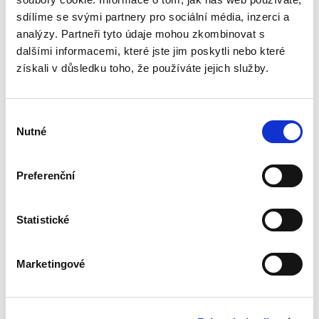
praxi, věnována v české odborné literatuře jen
sdílíme se svými partnery pro sociální média, inzerci a
zcela okrajová...
analýzy. Partneři tyto údaje mohou zkombinovat s
dalšími informacemi, které jste jim poskytli nebo které
získali v důsledku toho, že používáte jejich služby.
Náhrada škody
způsobené
zvířetem
Výběr
Nutné
souhlasu
Preferenční
Josef Bártů
Statistické
390,00 Kč
Publikace pojednává o předpokladech vzniku
Marketingové
povinnosti nahradit újmu způsobenou zvířetem
podle § 2933 až 2935 ObčZ. Nejde ale pouze o
ryzí teorii, v knize čtenář nalezne srozumitelná
řešení...