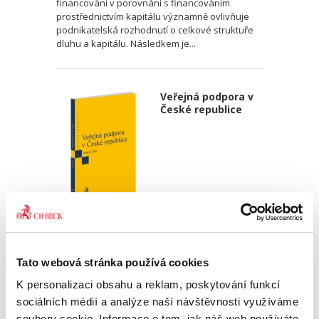
financování v porovnání s financováním
prostřednictvím kapitálu významně ovlivňuje
podnikatelská rozhodnutí o celkové struktuře
dluhu a kapitálu. Následkem je...
Veřejná podpora v
České republice
Ondřej Dostal
,
Michal Petr
340,00 Kč
Tato webová stránka používá cookies
Monografie pojímá uceleným způsobem
K personalizaci obsahu a reklam, poskytování funkcí
problematiku veřejné podpory, které je, přes
sociálních médií a analýze naší návštěvnosti využíváme
její zásadní význam pro právní i ekonomickou
soubory cookie. Informace o tom, jak náš web používáte,