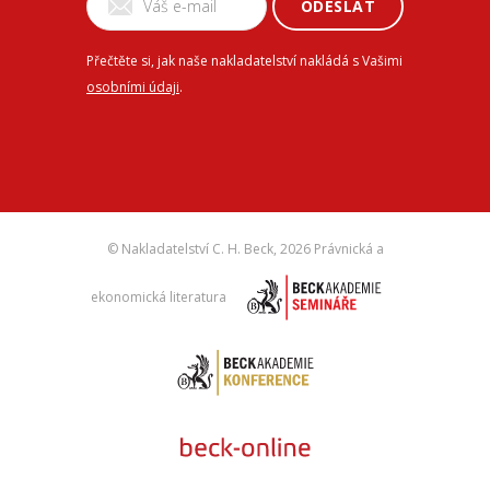
ODESLAT
Přečtěte si, jak naše nakladatelství nakládá s Vašimi
osobními údaji
.
© Nakladatelství C. H. Beck,
2026 Právnická a
ekonomická literatura