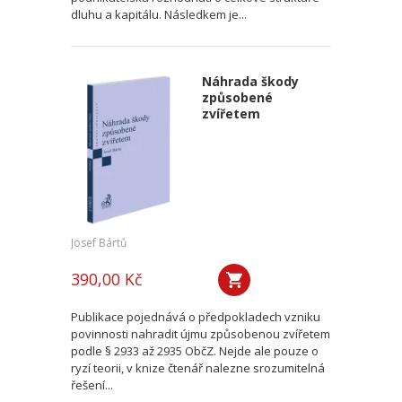
dluhu a kapitálu. Následkem je...
Náhrada škody
způsobené
zvířetem
Josef Bártů
390,00 Kč
Publikace pojednává o předpokladech vzniku
povinnosti nahradit újmu způsobenou zvířetem
podle § 2933 až 2935 ObčZ. Nejde ale pouze o
ryzí teorii, v knize čtenář nalezne srozumitelná
řešení...