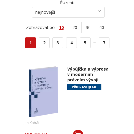
Řazení:
nejnovější
Zobrazovat po
10
20
30
40
...
1
2
3
4
5
7
Výpůjčka a výprosa
v moderním
právním vývoji
PŘIPRAVUJEME
Jan Kabát