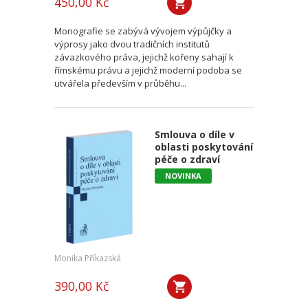
450,00 Kč
Monografie se zabývá vývojem výpůjčky a
výprosy jako dvou tradičních institutů
závazkového práva, jejichž kořeny sahají k
římskému právu a jejichž moderní podoba se
utvářela především v průběhu...
Smlouva o díle v
oblasti poskytování
péče o zdraví
NOVINKA
Monika Příkazská
390,00 Kč