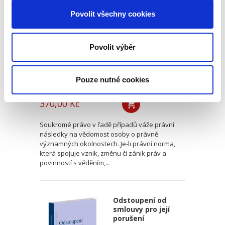
vědění o právně
významných
Povolit všechny cookies
okolnostech
právnickým
osobám
Povolit výběr
Pouze nutné cookies
Luboš Brim
370,00 Kč
Soukromé právo v řadě případů váže právní
následky na vědomost osoby o právně
významných okolnostech. Je-li právní norma,
která spojuje vznik, změnu či zánik práv a
povinností s věděním,...
Odstoupení od
smlouvy pro její
porušení