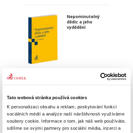
Nepominutelný
dědic a jeho
vydědění
Iveta Vankátová
340,00 Kč
Nová monografie se věnuje problematice
Tato webová stránka používá cookies
nepominutelného dědice, jeho vydědění a
opominutí, což jsou témata, která se po přijetí
K personalizaci obsahu a reklam, poskytování funkcí
nového občanského zákoníku v roce 2014 stala
sociálních médií a analýze naší návštěvnosti využíváme
mimořádně aktuální v...
soubory cookie. Informace o tom, jak náš web používáte,
sdílíme se svými partnery pro sociální média, inzerci a