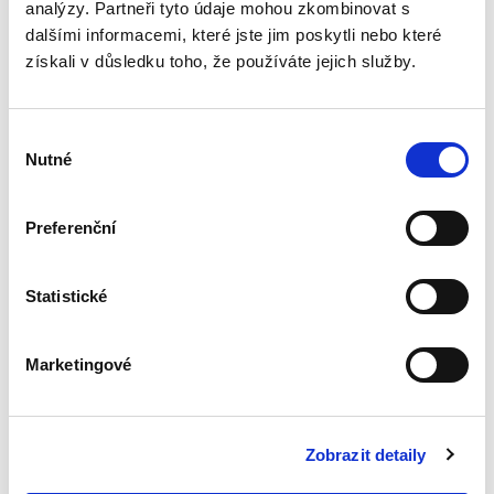
analýzy. Partneři tyto údaje mohou zkombinovat s
Deset let účinnosti
dalšími informacemi, které jste jim poskytli nebo které
občanského
získali v důsledku toho, že používáte jejich služby.
zákoníku
Výběr
Nutné
souhlasu
Renáta Šínová,
Preferenční
350,00 Kč
Statistické
Kniha je sborníkem příspěvků vystupujících na
konferenci k deseti letům účinnosti
občanského zákoníku konané v lednu 2024 na
Marketingové
Právnické fakultě UP v Olomouci. Jejími
spoluautory jsou soudci...
Zobrazit detaily
Přičitatelnost