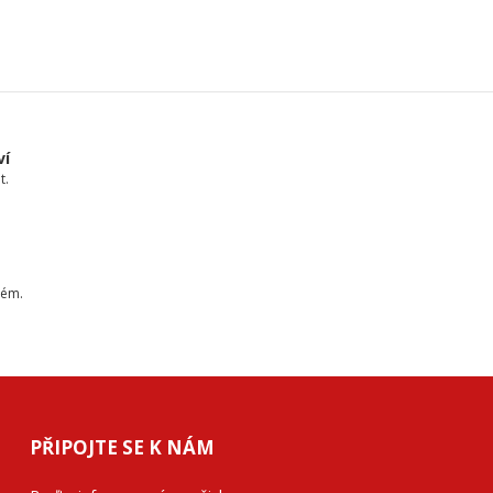
ví
t.
tém.
PŘIPOJTE SE K NÁM