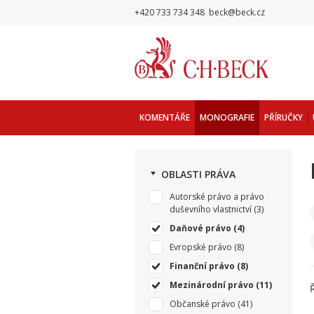
+420 733 734 348
beck@beck.cz
KOMENTÁŘE
MONOGRAFIE
PŘÍRUČKY
OBLASTI PRÁVA
Autorské právo a právo
duševního vlastnictví
(3)
Daňové právo
(4)
Evropské právo
(8)
Finanční právo
(8)
Mezinárodní právo
(11)
Občanské právo
(41)