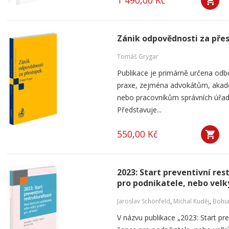
1 490,00 Kč
Zánik odpovědnosti za pře
Tomáš Grygar
Publikace je primárně určena odb
praxe, zejména advokátům, aka
nebo pracovníkům správních úřad
Představuje...
550,00 Kč
2023: Start preventivní re
pro podnikatele, nebo velk
Jaroslav Schönfeld
,
Michal Kuděj
,
Bohum
V názvu publikace „2023: Start pre