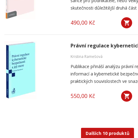
šance pro podnikatele, nebo velký
skutečnosti důležitější druhá část 
490,00 Kč
Právní regulace kybernetic
Kristina Ramešová
Publikace přináší analýzu právní 
informací a kybernetické bezpečnos
praktických souvislostech ve snaze 
550,00 Kč
Dalších 10 produktů