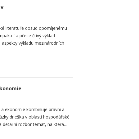
uv
ké literatuře dosud opomíjenému
paktní a přece čtivý výklad
 aspekty výkladu mezinárodních
ekonomie
o a ekonomie kombinuje právní a
ázky dneška v oblasti hospodářské
 detailní rozbor témat, na která...