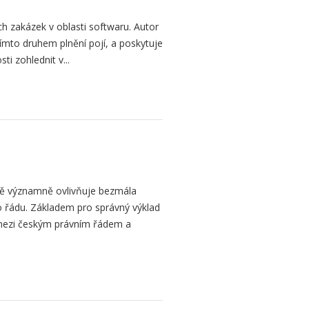
h zakázek v oblasti softwaru. Autor
 tímto druhem plnění pojí, a poskytuje
ti zohlednit v...
bě významně ovlivňuje bezmála
 řádu. Základem pro správný výklad
mezi českým právním řádem a