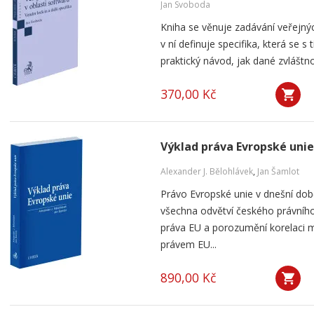
Jan Svoboda
Kniha se věnuje zadávání veřejnýc
v ní definuje specifika, která se s
praktický návod, jak dané zvláštnos
370,00 Kč
Výklad práva Evropské unie
Alexander J. Bělohlávek
,
Jan Šamlot
Právo Evropské unie v dnešní do
všechna odvětví českého právního
práva EU a porozumění korelaci 
právem EU...
890,00 Kč