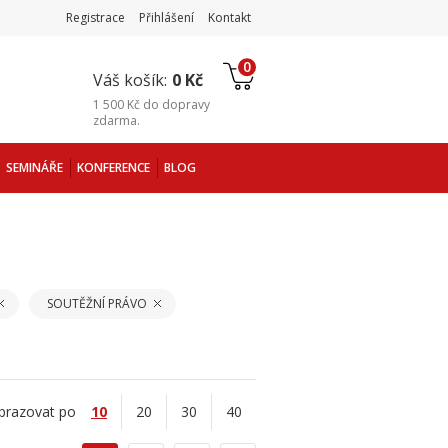
Registrace
Přihlášení
Kontakt
0
Váš košík:
0 Kč
1 500 Kč
do
dopravy
zdarma
.
SEMINÁŘE
KONFERENCE
BLOG
SOUTĚŽNÍ PRÁVO
brazovat po
10
20
30
40