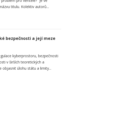
 problém pro věřitele?“ je ve
názvu titulu. Kolektiv autorů...
ké bezpečnosti a její meze
regulace kyberprostoru, bezpečnosti
ti v širších teoretických a
objasnit úlohu státu a limity...