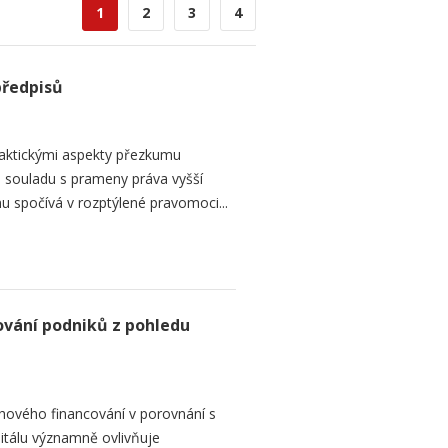
1
2
3
4
předpisů
raktickými aspekty přezkumu
ch souladu s prameny práva vyšší
mu spočívá v rozptýlené pravomoci...
ování podniků z pohledu
hového financování v porovnání s
itálu významně ovlivňuje