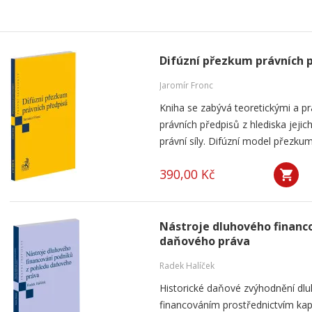
Difúzní přezkum právních 
Jaromír Fronc
Kniha se zabývá teoretickými a p
právních předpisů z hlediska jeji
právní síly. Difúzní model přezku
390,00 Kč
Nástroje dluhového financ
daňového práva
Radek Halíček
Historické daňové zvýhodnění dlu
financováním prostřednictvím kap