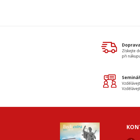
Doprav
Získejte 
při nákup
Seminář
Vzdělávejt
Vzdělávejt
KON