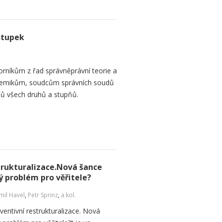
stupek
orníkům z řad správněprávní teorie a
demikům, soudcům správních soudů
ů všech druhů a stupňů.
strukturalizace.Nová šance
ý problém pro věřitele?
il Havel
,
Petr Sprinz
,
a kol.
ventivní restrukturalizace. Nová