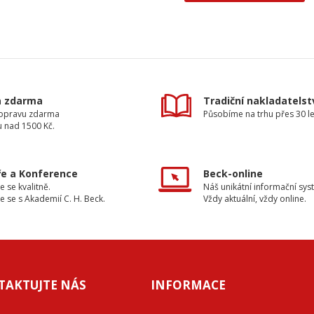
a zdarma
Tradiční nakladatelst
dopravu zdarma
Působíme na trhu přes 30 le
u nad 1500 Kč.
e a Konference
Beck-online
e se kvalitně.
Náš unikátní informační sys
e se s Akademií C. H. Beck.
Vždy aktuální, vždy online.
TAKTUJTE NÁS
INFORMACE