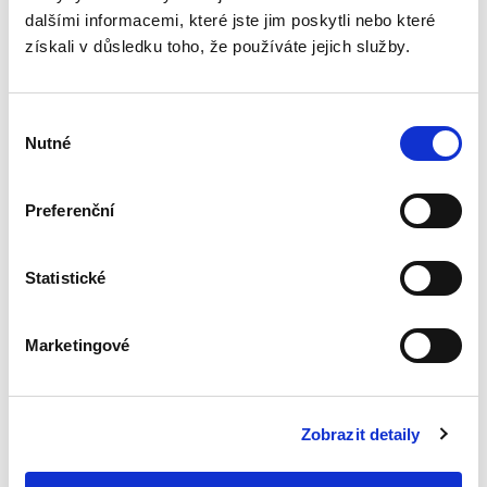
pedagogických
dalšími informacemi, které jste jim poskytli nebo které
pracovníků
získali v důsledku toho, že používáte jejich služby.
Výběr
Nutné
souhlasu
Michal Smejkal
Preferenční
390,00 Kč
Statistické
Monografie se zaměřuje na tématiku
pracovního poměru pedagogických pracovníků
působících na veřejných školách v rámci
regionálního školství. Publikace se po obecném
Marketingové
vhledu do problematiky zabývá...
Zobrazit detaily
Právní regulace
kybernetické
bezpečnosti a její