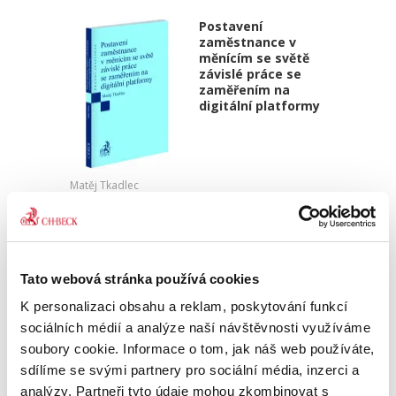
Postavení
zaměstnance v
měnícím se světě
závislé práce se
zaměřením na
digitální platformy
Matěj Tkadlec
370,00 Kč
Digitalizace a mobilní aplikace jsou jedním z
největších hybatelů všedního života každého z
Tato webová stránka používá cookies
nás. Vliv těchto fenoménů je nepopíratelný a
K personalizaci obsahu a reklam, poskytování funkcí
oba zásadním způsobem změnily naše návyky,
modely chování i...
sociálních médií a analýze naší návštěvnosti využíváme
soubory cookie. Informace o tom, jak náš web používáte,
sdílíme se svými partnery pro sociální média, inzerci a
Pracovní poměr
analýzy. Partneři tyto údaje mohou zkombinovat s