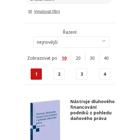
Vynulovat filtry
Řazení:
nejnovější
Zobrazovat po
10
20
30
40
1
2
3
4
Nástroje dluhového
financování
podniků z pohledu
daňového práva