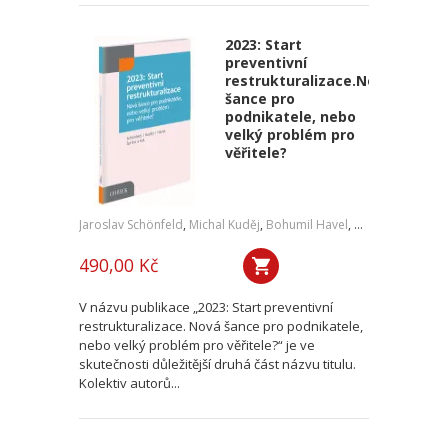
2023: Start
preventivní
restrukturalizace.Nová
šance pro
podnikatele, nebo
velký problém pro
věřitele?
Jaroslav Schönfeld
,
Michal Kuděj
,
Bohumil Havel
,
Petr Sprinz
,
a kol
490,00 Kč
V názvu publikace „2023: Start preventivní
restrukturalizace. Nová šance pro podnikatele,
nebo velký problém pro věřitele?“ je ve
skutečnosti důležitější druhá část názvu titulu.
Kolektiv autorů...