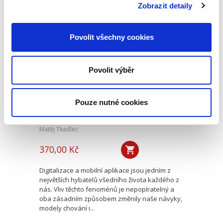
vyhlídky a predikce...
Zobrazit detaily
Povolit všechny cookies
Postavení
zaměstnance v
měnícím se světě
závislé práce se
Povolit výběr
zaměřením na
digitální platformy
Pouze nutné cookies
Matěj Tkadlec
370,00 Kč
Digitalizace a mobilní aplikace jsou jedním z
největších hybatelů všedního života každého z
nás. Vliv těchto fenoménů je nepopíratelný a
oba zásadním způsobem změnily naše návyky,
modely chování i...