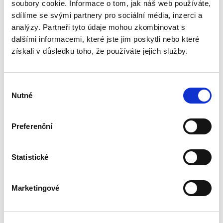
směrnice Evropského parlamentu a Rady (EU)
soubory cookie. Informace o tom, jak náš web používáte,
2019/1158 ze dne 20. června 2019 o rovnováze
sdílíme se svými partnery pro sociální média, inzerci a
mezi pracovním a...
analýzy. Partneři tyto údaje mohou zkombinovat s
dalšími informacemi, které jste jim poskytli nebo které
získali v důsledku toho, že používáte jejich služby.
Dvacet let
vnitrostátní
aplikace práva EU
Výběr
Nutné
souhlasu
Preferenční
Michal Bobek
,
Petr Bříza
,
Pavlína Hubková
Statistické
890,00 Kč
Jak právo EU ovlivňuje výklad a aplikaci
Marketingové
českého právního řádu? Tato publikace nabízí
ohlédnutí za prvními dvěma dekádami členství
České republiky v Evropské unii a ptá se: Byly