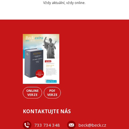
Vždy aktuální, vždy online.
ONLINE
PDF
VERZE
VERZE
KONTAKTUJTE NÁS
733 734 348
beck@beck.cz