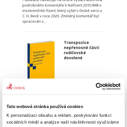
podrobného komentáře k Nařízení 2015/848 o
insolvenčním řízení, který vyšel v české verzi u
C. H. Beck v roce 2020. Zmíněný komentář byl
zpracován v...
Transpozice
nepřenosné části
rodičovské
dovolené
Lucie Přenosilová
340,00 Kč
Tato webová stránka používá cookies
K personalizaci obsahu a reklam, poskytování funkcí
Monografie analyzuje soulad české právní
sociálních médií a analýze naší návštěvnosti využíváme
úpravy s požadavky čl. 5 odst. 2 a čl. 8 odst. 3