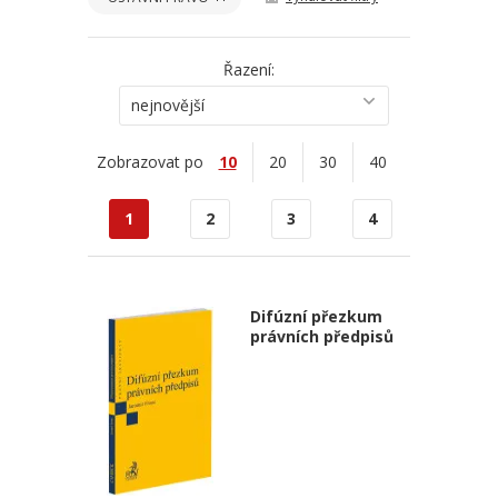
Řazení:
nejnovější
Zobrazovat po
10
20
30
40
1
2
3
4
Difúzní přezkum
právních předpisů