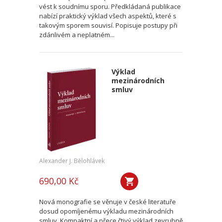
vést k soudnímu sporu. Předkládaná publikace
nabízí praktický výklad všech aspektů, které s
takovým sporem souvisí. Popisuje postupy při
zdánlivém a neplatném...
Výklad
mezinárodních
smluv
Alexander J. Bělohlávek
690,00 Kč
Nová monografie se věnuje v české literatuře
dosud opomíjenému výkladu mezinárodních
smluv. Kompaktní a přece čtivý výklad zevrubně