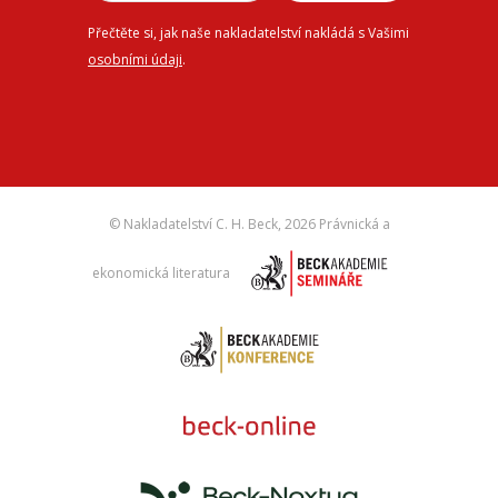
Přečtěte si, jak naše nakladatelství nakládá s Vašimi
osobními údaji
.
© Nakladatelství C. H. Beck,
2026 Právnická a
ekonomická literatura