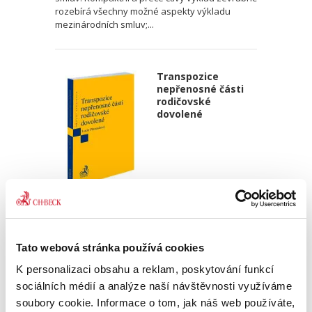
rozebírá všechny možné aspekty výkladu
mezinárodních smluv;...
Transpozice
nepřenosné části
rodičovské
dovolené
Lucie Přenosilová
340,00 Kč
Tato webová stránka používá cookies
Monografie analyzuje soulad české právní
K personalizaci obsahu a reklam, poskytování funkcí
úpravy s požadavky čl. 5 odst. 2 a čl. 8 odst. 3
směrnice Evropského parlamentu a Rady (EU)
sociálních médií a analýze naší návštěvnosti využíváme
2019/1158 ze dne 20. června 2019 o rovnováze
soubory cookie. Informace o tom, jak náš web používáte,