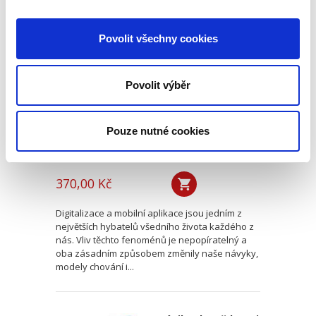
Postavení
Povolit všechny cookies
zaměstnance v
měnícím se světě
závislé práce se
zaměřením na
Povolit výběr
digitální platformy
Pouze nutné cookies
Matěj Tkadlec
370,00 Kč
Digitalizace a mobilní aplikace jsou jedním z
největších hybatelů všedního života každého z
nás. Vliv těchto fenoménů je nepopíratelný a
oba zásadním způsobem změnily naše návyky,
modely chování i...