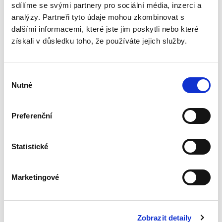
mezi pracovním a...
sdílíme se svými partnery pro sociální média, inzerci a
analýzy. Partneři tyto údaje mohou zkombinovat s
dalšími informacemi, které jste jim poskytli nebo které
Identifikace
získali v důsledku toho, že používáte jejich služby.
skutečného
majitele
právnických osob a
právních
Výběr
uspořádání orgány
Nutné
souhlasu
činnými v trestním
řízení
Preferenční
David Svoboda
390,00 Kč
Statistické
Kniha se věnuje tématu identifikace
skutečného majitele právnických osob a dalších
Marketingové
právních uspořádání – zejména svěřenských
fondů z pohledu orgánů činných v trestním
řízení. Přestože je...
Zobrazit detaily