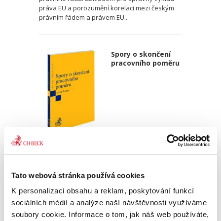
práva EU a porozumění korelaci mezi českým
právním řádem a právem EU...
Spory o skončení
pracovního poměru
Jakub Tomšej
390,00 Kč
Tato webová stránka používá cookies
Skončení pracovního poměru může snadno
K personalizaci obsahu a reklam, poskytování funkcí
vést k soudnímu sporu. Předkládaná publikace
nabízí praktický výklad všech aspektů, které s
sociálních médií a analýze naší návštěvnosti využíváme
takovým sporem souvisí. Popisuje postupy při
soubory cookie. Informace o tom, jak náš web používáte,