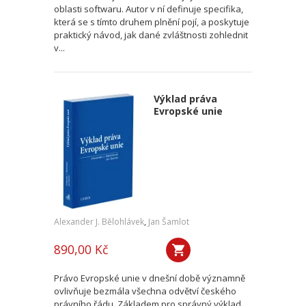
oblasti softwaru. Autor v ní definuje specifika,
která se s tímto druhem plnění pojí, a poskytuje
praktický návod, jak dané zvláštnosti zohlednit
v...
Výklad práva
Evropské unie
Alexander J. Bělohlávek
,
Jan Šamlot
890,00 Kč
Právo Evropské unie v dnešní době významně
ovlivňuje bezmála všechna odvětví českého
právního řádu. Základem pro správný výklad