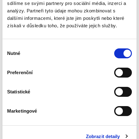
zdánlivém a neplatném...
sdílíme se svými partnery pro sociální média, inzerci a
analýzy. Partneři tyto údaje mohou zkombinovat s
dalšími informacemi, které jste jim poskytli nebo které
Výklad
získali v důsledku toho, že používáte jejich služby.
mezinárodních
smluv
Výběr
Nutné
souhlasu
Preferenční
Alexander J. Bělohlávek
690,00 Kč
Statistické
Nová monografie se věnuje v české literatuře
dosud opomíjenému výkladu mezinárodních
Marketingové
smluv. Kompaktní a přece čtivý výklad zevrubně
rozebírá všechny možné aspekty výkladu
mezinárodních smluv;...
Zobrazit detaily