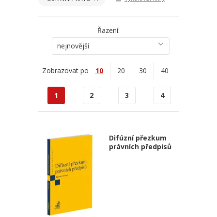
Řazení:
nejnovější
Zobrazovat po
10
20
30
40
1
2
3
4
Difúzní přezkum
právních předpisů