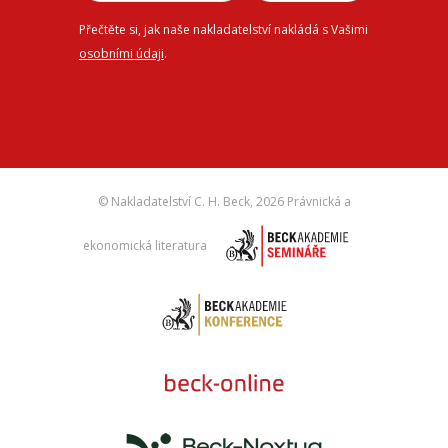
Přečtěte si, jak naše nakladatelství nakládá s Vašimi
osobními údaji
.
© Nakladatelství C. H. Beck,
2026 Právnická a
ekonomická literatura