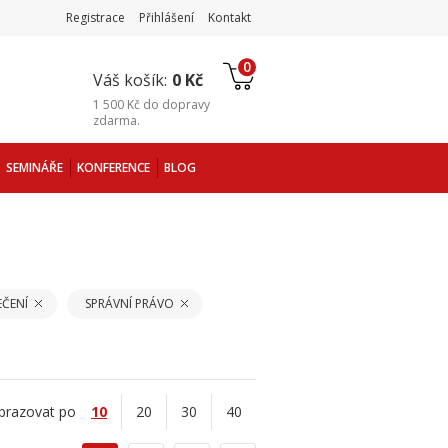
Registrace
Přihlášení
Kontakt
0
Váš košík:
0 Kč
1 500 Kč
do
dopravy
zdarma
.
SEMINÁŘE
KONFERENCE
BLOG
EČENÍ
SPRÁVNÍ PRÁVO
brazovat po
10
20
30
40