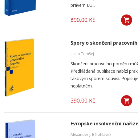
právem EU...
890,00 Kč
Spory o skončení pracovní
Jakub Tomšej
Skončení pracovního poměru můž
Předkládaná publikace nabízí prak
takovým sporem souvisí. Popisuje
neplatném...
390,00 Kč
Evropské insolvenční naříz
Alexander J. Bělohlávek