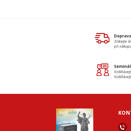
Doprav
Získejte 
při nákup
Seminář
Vzdělávejt
Vzdělávejt
KON