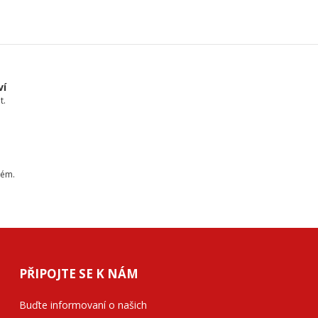
ví
t.
tém.
PŘIPOJTE SE K NÁM
Buďte informovaní o našich