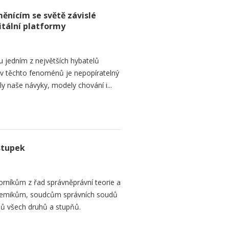
ěnícím se světě závislé
itální platformy
ou jedním z největších hybatelů
liv těchto fenoménů je nepopíratelný
naše návyky, modely chování i...
stupek
orníkům z řad správněprávní teorie a
demikům, soudcům správních soudů
ů všech druhů a stupňů.