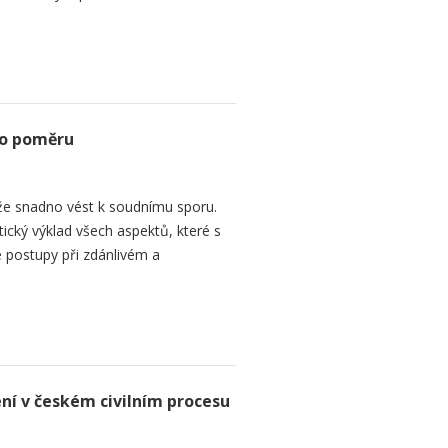
ho poměru
e snadno vést k soudnímu sporu.
tický výklad všech aspektů, které s
 postupy při zdánlivém a
ení v českém civilním procesu