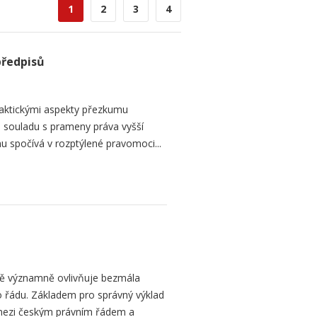
1
2
3
4
předpisů
raktickými aspekty přezkumu
ch souladu s prameny práva vyšší
mu spočívá v rozptýlené pravomoci...
bě významně ovlivňuje bezmála
 řádu. Základem pro správný výklad
mezi českým právním řádem a