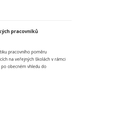
kých pracovníků
tiku pracovního poměru
ích na veřejných školách v rámci
 se po obecném vhledu do