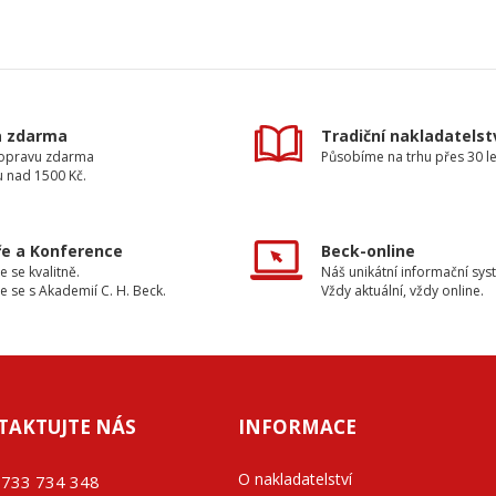
a zdarma
Tradiční nakladatelst
dopravu zdarma
Působíme na trhu přes 30 le
u nad 1500 Kč.
e a Konference
Beck-online
e se kvalitně.
Náš unikátní informační sys
e se s Akademií C. H. Beck.
Vždy aktuální, vždy online.
TAKTUJTE NÁS
INFORMACE
O nakladatelství
733 734 348