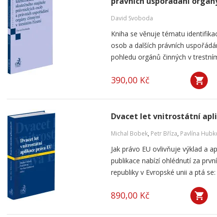
právních uspořádání orgány
David Svoboda
Kniha se věnuje tématu identifika
osob a dalších právních uspořádá
pohledu orgánů činných v trestním 
390,00 Kč
Dvacet let vnitrostátní apl
Michal Bobek
,
Petr Bříza
,
Pavlína Hubk
Jak právo EU ovlivňuje výklad a a
publikace nabízí ohlédnutí za pr
republiky v Evropské unii a ptá se: 
890,00 Kč