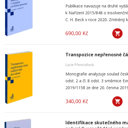
Publikace navazuje na druhé vyd
k Nařízení 2015/848 o insolvenčním
C. H. Beck v roce 2020. Zmíněný k
690,00 Kč
Transpozice nepřenosné čá
Lucie Přenosilová
Monografie analyzuje soulad česk
odst. 2 a čl. 8 odst. 3 směrnice 
2019/1158 ze dne 20. června 2019
340,00 Kč
Identifikace skutečného ma