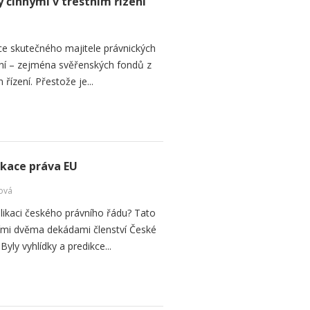
 činnými v trestním řízení
ce skutečného majitele právnických
ní – zejména svěřenských fondů z
řízení. Přestože je...
ikace práva EU
ová
plikaci českého právního řádu? Tato
vními dvěma dekádami členství České
Byly vyhlídky a predikce...