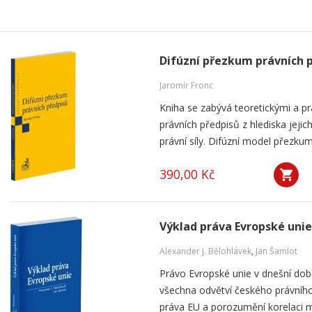
Difúzní přezkum právních 
Jaromír Fronc
Kniha se zabývá teoretickými a p
právních předpisů z hlediska jeji
právní síly. Difúzní model přezku
390,00 Kč
Výklad práva Evropské unie
Alexander J. Bělohlávek
,
Jan Šamlot
Právo Evropské unie v dnešní do
všechna odvětví českého právního
práva EU a porozumění korelaci 