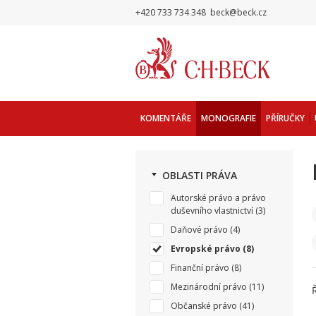
+420 733 734 348
beck@beck.cz
KOMENTÁŘE
MONOGRAFIE
PŘÍRUČKY
OBLASTI PRÁVA
Autorské právo a právo
duševního vlastnictví
(3)
Daňové právo
(4)
Evropské právo
(8)
Finanční právo
(8)
Mezinárodní právo
(11)
Občanské právo
(41)