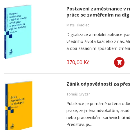
Postavení zaměstnance v m
práce se zaměřením na dig
Matěj Tkadlec
Digitalizace a mobilní aplikace js
všedního života každého z nás. V
a oba zásadním způsobem změnily 
370,00 Kč
Zánik odpovědnosti za pře
Tomáš Grygar
Publikace je primárně určena odb
praxe, zejména advokátům, aka
nebo pracovníkům správních úřad
Představuje...