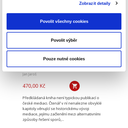
řešení...
Zobrazit detaily
Povolit všechny cookies
Mediace. Ohlédnutí
po deseti letech
Povolit výběr
Pouze nutné cookies
Jan Jaroš
470,00 Kč
Předkládaná kniha není typickou publikací o
české mediaci. Čtenář v ní nenalezne obvyklé
kapitoly věnující se historickému vývoji
mediace, jejímu začlenění mezi alternativními
způsoby řešení sporů,...