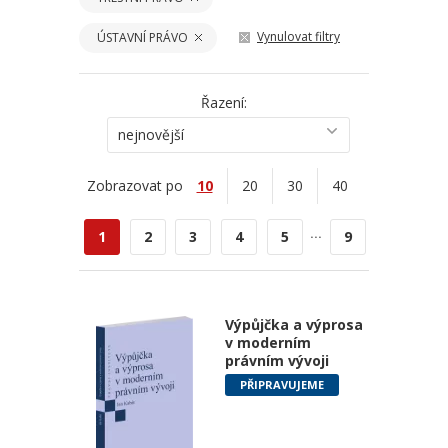
Vynulovat filtry
ÚSTAVNÍ PRÁVO
Řazení:
nejnovější
Zobrazovat po
10
20
30
40
...
1
2
3
4
5
9
Výpůjčka a výprosa
v moderním
právním vývoji
PŘIPRAVUJEME