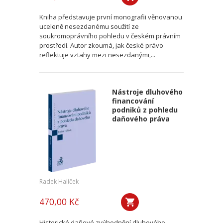
Kniha představuje první monografii věnovanou
uceleně nesezdanému soužití ze
soukromoprávního pohledu v českém právním
prostředí. Autor zkoumá, jak české právo
reflektuje vztahy mezi nesezdanými,...
Nástroje dluhového
financování
podniků z pohledu
daňového práva
Radek Halíček
470,00 Kč
Historické daňové zvýhodnění dluhového