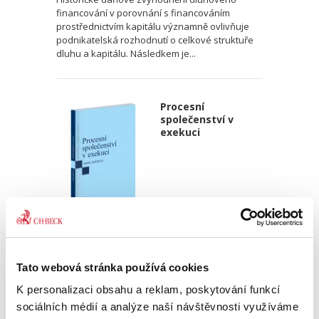
financování v porovnání s financováním
prostřednictvím kapitálu významně ovlivňuje
podnikatelská rozhodnutí o celkové struktuře
dluhu a kapitálu. Následkem je...
Procesní
společenství v
exekuci
Aneta Jančíková
340,00 Kč
Tato webová stránka používá cookies
K personalizaci obsahu a reklam, poskytování funkcí
Téma procesního společenství představuje v
sociálních médií a analýze naší návštěvnosti využíváme
rámci civilního procesního práva oblast s