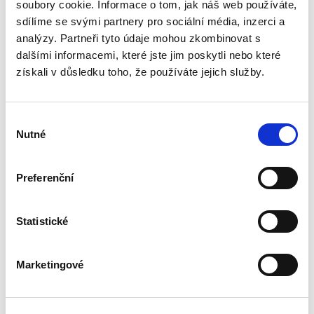
bohatou doktrinální tradicí, zejména pokud jde
soubory cookie. Informace o tom, jak náš web používáte,
o jeho podobu v nalézacím sporném řízení.
sdílíme se svými partnery pro sociální média, inzerci a
Naproti tomu jeho...
analýzy. Partneři tyto údaje mohou zkombinovat s
dalšími informacemi, které jste jim poskytli nebo které
získali v důsledku toho, že používáte jejich služby.
Náhrada škody
způsobené
zvířetem
Výběr
Nutné
souhlasu
Preferenční
Josef Bártů
Statistické
390,00 Kč
Publikace pojednává o předpokladech vzniku
Marketingové
povinnosti nahradit újmu způsobenou zvířetem
podle § 2933 až 2935 ObčZ. Nejde ale pouze o
ryzí teorii, v knize čtenář nalezne srozumitelná