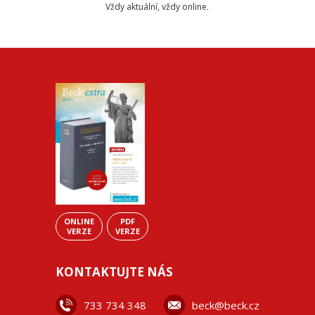
Vždy aktuální, vždy online.
ONLINE
PDF
VERZE
VERZE
KONTAKTUJTE NÁS
733 734 348
beck@beck.cz